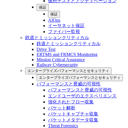
仮想テストとアクティベーション
保証
保証
AIOps
イーサネット保証
ファイバー監視
鉄道とミッションクリティカル
鉄道とミッションクリティカル
Drive Test
ERTMS and FRMCS Monitoring
Mission Critical Assurance
Railway Cybersecurity
エンタープライズパフォーマンスとセキュリティ
エンタープライズパフォーマンスとセキュリティ
パフォーマンスと脅威の可視性
パフォーマンスと脅威の可視性
エンドユーザのエクスペリエンス
強化されたフロー収集
パケット解析
パケットキャプチャ収集
パケットメタデータ収集
Threat Forensics