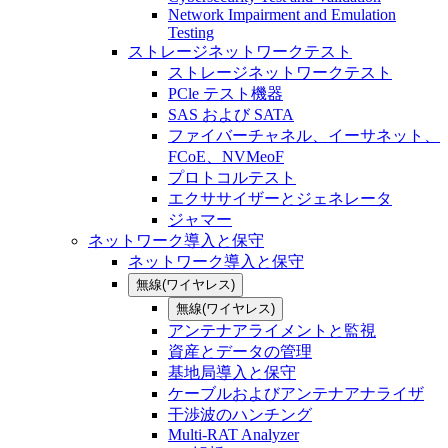
Network Impairment and Emulation
Testing
ストレージネットワークテスト
ストレージネットワークテスト
PCle テスト機器
SAS および SATA
ファイバーチャネル、イーサネット、
FCoE、NVMeoF
プロトコルテスト
エクササイザーとジェネレータ
ジャマー
ネットワーク導入と保守
ネットワーク導入と保守
無線(ワイヤレス)
無線(ワイヤレス)
アンテナアライメントと監視
資産とデータの管理
基地局導入と保守
ケーブルおよびアンテナアナライザ
干渉波のハンチング
Multi-RAT Analyzer