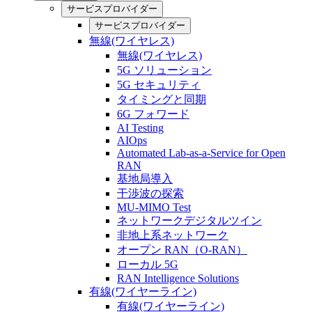
サービスプロバイダー
サービスプロバイダー
無線(ワイヤレス)
無線(ワイヤレス)
5G ソリューション
5G セキュリティ
タイミングと同期
6G フォワード
AI Testing
AIOps
Automated Lab-as-a-Service for Open
RAN
基地局導入
干渉波の探索
MU-MIMO Test
ネットワークデジタルツイン
非地上系ネットワーク
オープン RAN（O-RAN）
ローカル 5G
RAN Intelligence Solutions
有線(ワイヤーライン)
有線(ワイヤーライン)