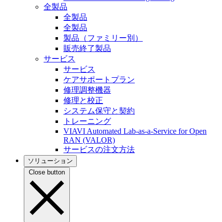
全製品
全製品
全製品
製品（ファミリー別）
販売終了製品
サービス
サービス
ケアサポートプラン
修理調整機器
修理と校正
システム保守と契約
トレーニング
VIAVI Automated Lab-as-a-Service for Open
RAN (VALOR)
サービスの注文方法
ソリューション
Close button