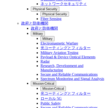
ネットワークセキュリティ
Physical Security
Physical Security
Fiber Sensing
政府と防衛機関
政府と防衛機関
Military
Military
Electromagnetic Warfare
光コーティングとフィルター
Military Aviation Testing
Payload & Device Optical Elements
Radar
Research, Development and
Manufacturing
Secure and Reliable Communications
Spectrum Monitoring and Signal Analysis
Mission-Critical
Mission-Critical
光コーティングとフィルター
ローカル 5G
Public Safety
Secure and Reliable Communications