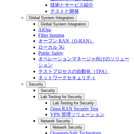
技術とサービス紹介
テストと開発
Global System Integrators
Global System Integrators
AIOps
Fiber Sensing
オープン RAN（O-RAN）
ローカル 5G
Public Safety
オペレーションマネージャ向けのソリュー
ション
テストプロセスの自動化（TPA）
ネットワークセキュリティ
Security
Security
Lab Testing for Security
Lab Testing for Security
Open RAN Security Test
VPN 管理ソリューション
Network Security
Network Security
Quantum-Safe Technology