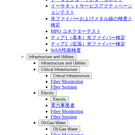
イーサネットサービスアクティベーシ
ョンテスト
光ファイバーおよびメタル線の検査と
検定
MPO コネクターテスト
ティア1（基本）光ファイバー検定
ティア2（拡張）光ファイバー検定
WAN性能検査
Infrastructure and Utilities
Infrastructure and Utilities
Critical Infrastructure
Critical Infrastructure
Fiber Monitoring
Fiber Sensing
Electric
Electric
電力事業者
Fiber Monitoring
Fiber Sensing
Oil-Gas-Water
Oil-Gas-Water
Fiber Monitoring