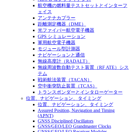
航空機の燃料量テストセットとインターフ
ェイス
アンテナカプラー
距離測定機器（DME）
光ファイバー航空電子機器
GPS シミュレーション
軍用航空電子機器
モジュール型計測器
ナビゲーションと通信
無線高度計（RADALT）
無線周波数自動テスト装置（RF ATE）シス
テム
戦術航法装置（TACAN）
空中衝突防止装置（TCAS）
トランスポンダーとインタローゲーター
位置、ナビゲーション、タイミング
位置、ナビゲーション、タイミング
Assured Position, Navigation and Timing
(APNT)
GNSS Disciplined Oscillators
GNSS/GEO/LEO Grandmaster Clocks
GNSS/GEO/LEO Receiver Modules