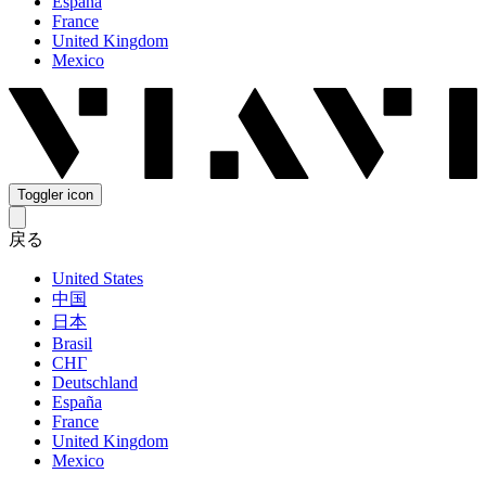
España
France
United Kingdom
Mexico
Toggler icon
戻る
United States
中国
日本
Brasil
СНГ
Deutschland
España
France
United Kingdom
Mexico