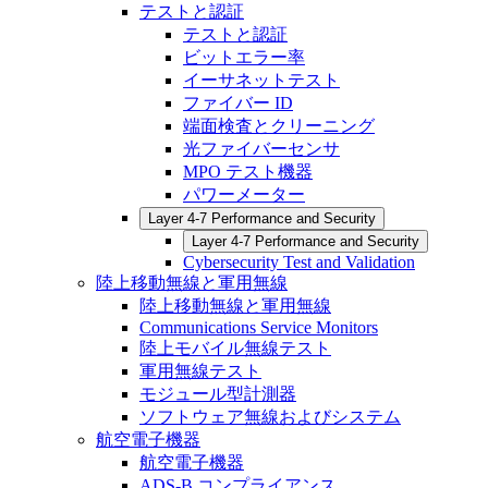
テストと認証
テストと認証
ビットエラー率
イーサネットテスト
ファイバー ID
端面検査とクリーニング
光ファイバーセンサ
MPO テスト機器
パワーメーター
Layer 4-7 Performance and Security
Layer 4-7 Performance and Security
Cybersecurity Test and Validation
陸上移動無線と軍用無線
陸上移動無線と軍用無線
Communications Service Monitors
陸上モバイル無線テスト
軍用無線テスト
モジュール型計測器
ソフトウェア無線およびシステム
航空電子機器
航空電子機器
ADS-B コンプライアンス