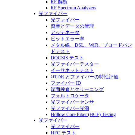
RF 解析
RF Spectrum Analyzers
光ファイバー
光ファイバー
資産とデータの管理
アッテネータ
ビットエラー率
メタル線、DSL、WiFi、ブロードバン
ドテスト
DOCSIS テスト
光ファイバーテスター
イーサネットテスト
OTDR とファイバーの特性評価
ファイバー ID
端面検査とクリーニング
フォルトロケータ
光ファイバーセンサ
光ファイバー光源
Hollow Core Fiber (HCF) Testing
光ファイバー
光ファイバー
HFC テスト