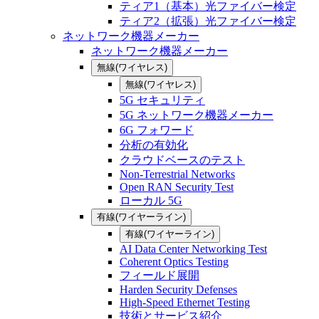
ティア1（基本）光ファイバー検定
ティア2（拡張）光ファイバー検定
ネットワーク機器メーカー
ネットワーク機器メーカー
無線(ワイヤレス)
無線(ワイヤレス)
5G セキュリティ
5G ネットワーク機器メーカー
6G フォワード
分析の有効化
クラウドベースのテスト
Non-Terrestrial Networks
Open RAN Security Test
ローカル 5G
有線(ワイヤーライン)
有線(ワイヤーライン)
AI Data Center Networking Test
Coherent Optics Testing
フィールド展開
Harden Security Defenses
High-Speed Ethernet Testing
技術とサービス紹介