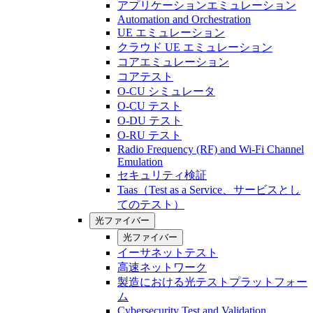
アプリケーションエミュレーション
Automation and Orchestration
UE エミュレーション
クラウド UE エミュレーション
コアエミュレーション
コアテスト
O-CU シミュレータ
O-CU テスト
O-DU テスト
O-RU テスト
Radio Frequency (RF) and Wi-Fi Channel
Emulation
セキュリティ検証
Taas（Test as a Service、サービスとし
てのテスト）
光ファイバー
光ファイバー
イーサネットテスト
高速ネットワーク
製造における光テストプラットフォー
ム
Cybersecurity Test and Validation