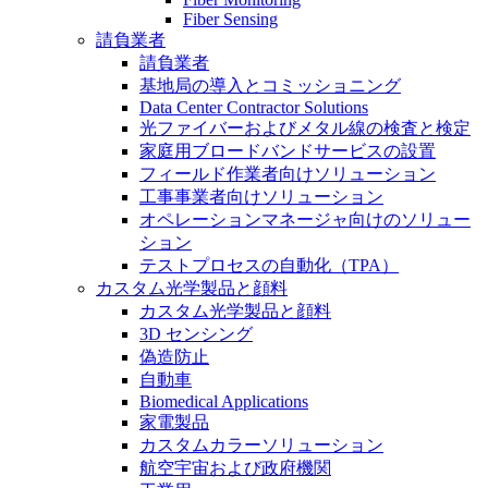
Fiber Sensing
請負業者
請負業者
基地局の導入とコミッショニング
Data Center Contractor Solutions
光ファイバーおよびメタル線の検査と検定
家庭用ブロードバンドサービスの設置
フィールド作業者向けソリューション
工事事業者向けソリューション
オペレーションマネージャ向けのソリュー
ション
テストプロセスの自動化（TPA）
カスタム光学製品と顔料
カスタム光学製品と顔料
3D センシング
偽造防止
自動車
Biomedical Applications
家電製品
カスタムカラーソリューション
航空宇宙および政府機関