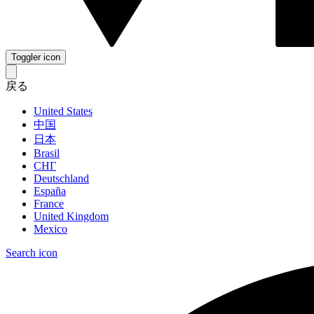
Toggler icon
戻る
United States
中国
日本
Brasil
СНГ
Deutschland
España
France
United Kingdom
Mexico
Search icon