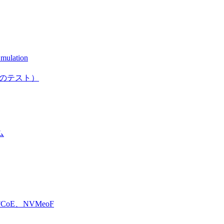
mulation
としてのテスト）
ム
E、NVMeoF