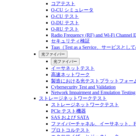
コアテスト
O-CU シミュレータ
O-CU テスト
O-DU テスト
O-RU テスト
Radio Frequency (RF) and Wi-Fi Channel E
セキュリティ検証
Taas（Test as a Service、サービス
光ファイバー
光ファイバー
イーサネットテスト
高速ネットワーク
製造における光テストプラットフォー
Cybersecurity Test and Validation
Network Impairment and Emulation Testing
ストレージネットワークテスト
ストレージネットワークテスト
PCle テスト機器
SAS および SATA
ファイバーチャネル、イーサネット、FCo
プロトコルテスト