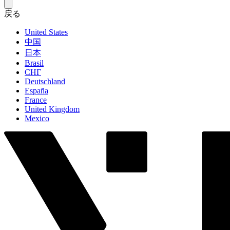
戻る
United States
中国
日本
Brasil
СНГ
Deutschland
España
France
United Kingdom
Mexico