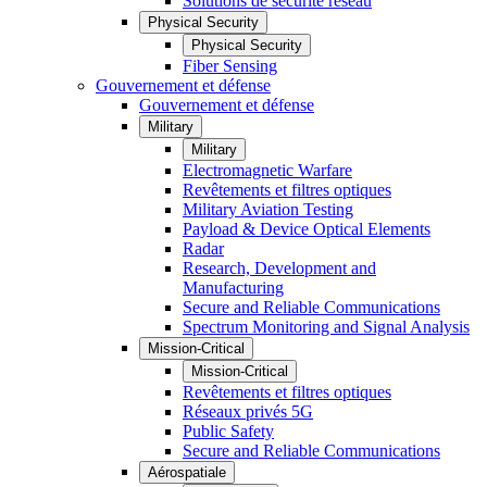
Solutions de sécurité réseau
Physical Security
Physical Security
Fiber Sensing
Gouvernement et défense
Gouvernement et défense
Military
Military
Electromagnetic Warfare
Revêtements et filtres optiques
Military Aviation Testing
Payload & Device Optical Elements
Radar
Research, Development and
Manufacturing
Secure and Reliable Communications
Spectrum Monitoring and Signal Analysis
Mission-Critical
Mission-Critical
Revêtements et filtres optiques
Réseaux privés 5G
Public Safety
Secure and Reliable Communications
Aérospatiale