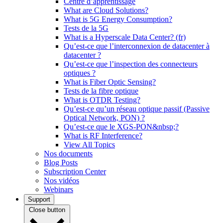
Centre d’apprentissage
What are Cloud Solutions?
What is 5G Energy Consumption?
Tests de la 5G
What is a Hyperscale Data Center? (fr)
Qu’est-ce que l’interconnexion de datacenter à
datacenter ?
Qu’est-ce que l’inspection des connecteurs
optiques ?
What is Fiber Optic Sensing?
Tests de la fibre optique
What is OTDR Testing?
Qu’est-ce qu’un réseau optique passif (Passive
Optical Network, PON) ?
Qu’est-ce que le XGS-PON&nbsp;?
What is RF Interference?
View All Topics
Nos documents
Blog Posts
Subscription Center
Nos vidéos
Webinars
Support
Close button