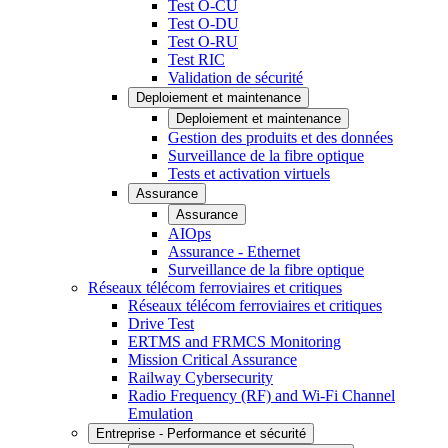
Test O-CU
Test O-DU
Test O-RU
Test RIC
Validation de sécurité
Deploiement et maintenance
Deploiement et maintenance
Gestion des produits et des données
Surveillance de la fibre optique
Tests et activation virtuels
Assurance
Assurance
AIOps
Assurance - Ethernet
Surveillance de la fibre optique
Réseaux télécom ferroviaires et critiques
Réseaux télécom ferroviaires et critiques
Drive Test
ERTMS and FRMCS Monitoring
Mission Critical Assurance
Railway Cybersecurity
Radio Frequency (RF) and Wi-Fi Channel
Emulation
Entreprise - Performance et sécurité