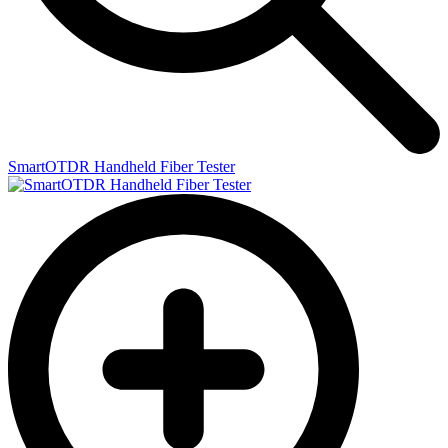
SmartOTDR Handheld Fiber Tester