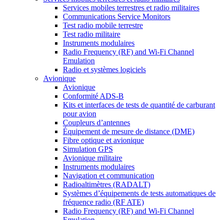
Services mobiles terrestres et radio militaires
Communications Service Monitors
Test radio mobile terrestre
Test radio militaire
Instruments modulaires
Radio Frequency (RF) and Wi-Fi Channel
Emulation
Radio et systèmes logiciels
Avionique
Avionique
Conformité ADS-B
Kits et interfaces de tests de quantité de carburant
pour avion
Coupleurs d’antennes
Équipement de mesure de distance (DME)
Fibre optique et avionique
Simulation GPS
Avionique militaire
Instruments modulaires
Navigation et communication
Radioaltimètres (RADALT)
Systèmes d’équipements de tests automatiques de
fréquence radio (RF ATE)
Radio Frequency (RF) and Wi-Fi Channel
Emulation