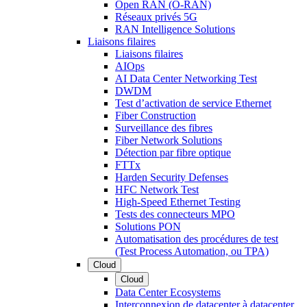
Open RAN (O-RAN)
Réseaux privés 5G
RAN Intelligence Solutions
Liaisons filaires
Liaisons filaires
AIOps
AI Data Center Networking Test
DWDM
Test d’activation de service Ethernet
Fiber Construction
Surveillance des fibres
Fiber Network Solutions
Détection par fibre optique
FTTx
Harden Security Defenses
HFC Network Test
High-Speed Ethernet Testing
Tests des connecteurs MPO
Solutions PON
Automatisation des procédures de test
(Test Process Automation, ou TPA)
Cloud
Cloud
Data Center Ecosystems
Interconnexion de datacenter à datacenter