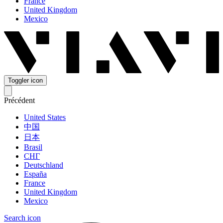
France
United Kingdom
Mexico
Toggler icon
Précédent
United States
中国
日本
Brasil
СНГ
Deutschland
España
France
United Kingdom
Mexico
Search icon