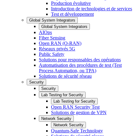
Production évolutive
Introduction de technologies et de services
Test et développement
Global System Integrators
Global System Integrators
AIOps
Fiber Sensing
Open RAN (O-RAN)
Réseaux privés 5G
Public Safety
Solutions pour responsables des opérations
Automatisation des procédures de test (Test
Process Automation, ou TPA)
Solutions de sécurité réseau
Security
Security
Lab Testing for Security
Lab Testing for Security
Open RAN Security Test
Solutions de gestion de VPN
Network Security
Network Security
Quantum-Safe Technology