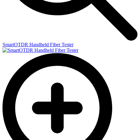
SmartOTDR Handheld Fiber Tester