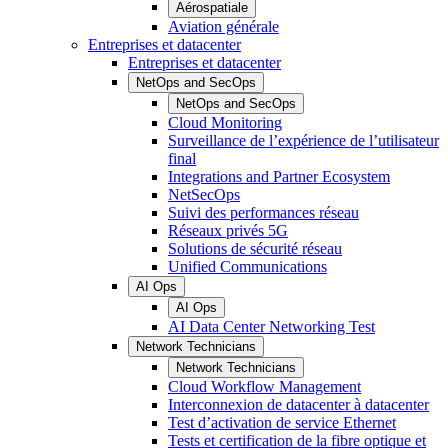
Aérospatiale
Aviation générale
Entreprises et datacenter
Entreprises et datacenter
NetOps and SecOps
NetOps and SecOps
Cloud Monitoring
Surveillance de l’expérience de l’utilisateur
final
Integrations and Partner Ecosystem
NetSecOps
Suivi des performances réseau
Réseaux privés 5G
Solutions de sécurité réseau
Unified Communications
AI Ops
AI Ops
AI Data Center Networking Test
Network Technicians
Network Technicians
Cloud Workflow Management
Interconnexion de datacenter à datacenter
Test d’activation de service Ethernet
Tests et certification de la fibre optique et