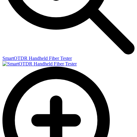
SmartOTDR Handheld Fiber Tester