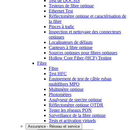
Test de DOCSIS
Testeurs de fibre optique
Ethernet Test
Réflectomètre optique et caractérisation de
la fibre
Pinces à trafic
Inspection et nettoyage des connecteurs
optiques
Localisateurs de défauts
Capteurs à fibre optique
Sources optiques pour fibres optiques
Hollow Core Fiber (HCF) Testing
Fibre
Fibre
Test HFC
Équipement de test de câble ruban
multifibres MPO
Multimètre optique
Photomètres
Analyseur de spectre optique
Réflectomètre optique OTDR
Tester les réseaux PON
Surveillance de la fibre optique
Tests et activation virtuels
Assurance - Réseau et service