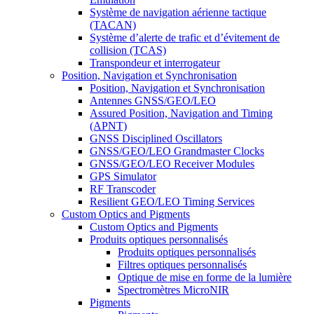
Système de navigation aérienne tactique
(TACAN)
Système d’alerte de trafic et d’évitement de
collision (TCAS)
Transpondeur et interrogateur
Position, Navigation et Synchronisation
Position, Navigation et Synchronisation
Antennes GNSS/GEO/LEO
Assured Position, Navigation and Timing
(APNT)
GNSS Disciplined Oscillators
GNSS/GEO/LEO Grandmaster Clocks
GNSS/GEO/LEO Receiver Modules
GPS Simulator
RF Transcoder
Resilient GEO/LEO Timing Services
Custom Optics and Pigments
Custom Optics and Pigments
Produits optiques personnalisés
Produits optiques personnalisés
Filtres optiques personnalisés
Optique de mise en forme de la lumière
Spectromètres MicroNIR
Pigments