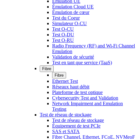
Émulation UE
Émulation Cloud UE
Émulation de cœur
Test du Coeur
Simulateur O-CU
Test O-CU
Test O-DU
Test O-RU
Radio Frequency (RF) and Wi-Fi Channel
Emulation
Validation de sécurité
Test en tant que service (TaaS)
Fibre
Fibre
Ethernet Test
Réseaux haut débit
Plateforme de test optique
Cybersecurity Test and Validation
Network Impairment and Emulation
Testing
Test de réseau de stockage
Test de réseau de stockage
Équipement de test PCIe
SAS et SATA
Fibre Channel, Ethernet, FCoE, NVMeoF