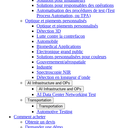
Solutions pour installateurs
Solutions pour responsables des opérations
Automatisation des procédures de test (Test
Process Automation, ou TPA)
Optique et pigments personnalisés
Optique et pigments personnalisés
Détection 3D
Lutte contre la contrefaçon
Automobile
Biomedical Applications
Électronique grand public
Solutions personnalisées pour couleurs
Gouvernement/aérospatiale
Industrie
Spectroscopie NIR
Détection en longueur d’onde
AI Infrastructure and OPs
AI Infrastructure and OPs
AI Data Center Networking Test
Transportation
Transportation
Automotive Testing
Comment acheter
Obtenir un devis
Demander une démo