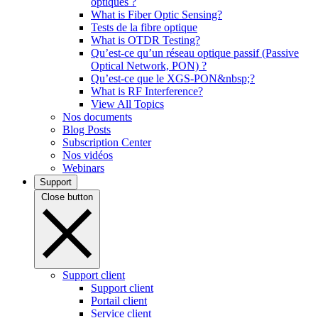
optiques ?
What is Fiber Optic Sensing?
Tests de la fibre optique
What is OTDR Testing?
Qu’est-ce qu’un réseau optique passif (Passive
Optical Network, PON) ?
Qu’est-ce que le XGS-PON&nbsp;?
What is RF Interference?
View All Topics
Nos documents
Blog Posts
Subscription Center
Nos vidéos
Webinars
Support
Close button
Support client
Support client
Portail client
Service client