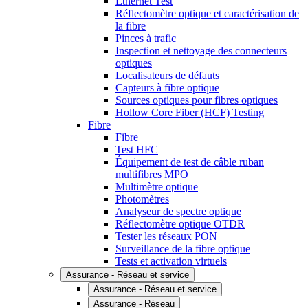
Ethernet Test
Réflectomètre optique et caractérisation de
la fibre
Pinces à trafic
Inspection et nettoyage des connecteurs
optiques
Localisateurs de défauts
Capteurs à fibre optique
Sources optiques pour fibres optiques
Hollow Core Fiber (HCF) Testing
Fibre
Fibre
Test HFC
Équipement de test de câble ruban
multifibres MPO
Multimètre optique
Photomètres
Analyseur de spectre optique
Réflectomètre optique OTDR
Tester les réseaux PON
Surveillance de la fibre optique
Tests et activation virtuels
Assurance - Réseau et service
Assurance - Réseau et service
Assurance - Réseau