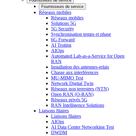
Fournisseurs de service
Fournisseurs de service
Réseaux mobiles
Réseaux mobiles
Solutions 5G
5G Security
Synchronisation temps et phase
6G Forward
AI Testing
AIOps
Automated Lab-as-a-Service for Open
RAN
Installation des antennes-relais
Chasse aux interférences
MU-MIMO Test
Network Digital Twin
Réseaux non terrestres (NTN)
Open RAN (O-RAN)
Réseaux privés 5G
RAN Intelligence Solutions
Liaisons filaires
Liaisons filaires
AIOps
AI Data Center Networking Test
DWDM