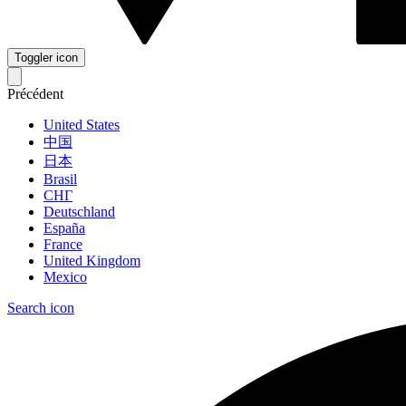
Toggler icon
Précédent
United States
中国
日本
Brasil
СНГ
Deutschland
España
France
United Kingdom
Mexico
Search icon