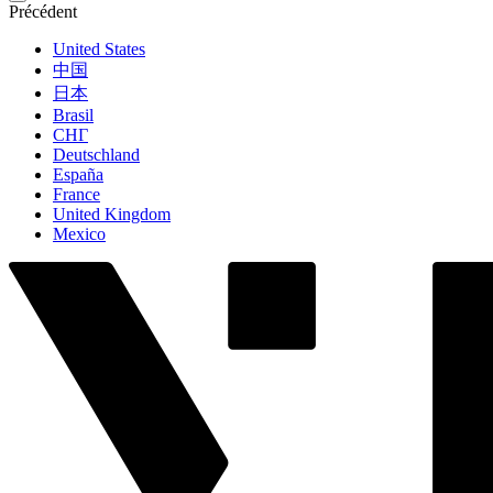
Précédent
United States
中国
日本
Brasil
СНГ
Deutschland
España
France
United Kingdom
Mexico