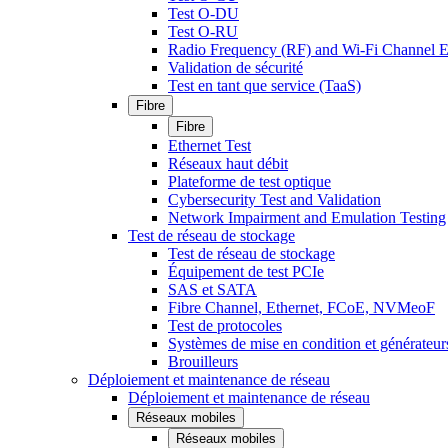
Test O-DU
Test O-RU
Radio Frequency (RF) and Wi-Fi Channel E
Validation de sécurité
Test en tant que service (TaaS)
Fibre
Fibre
Ethernet Test
Réseaux haut débit
Plateforme de test optique
Cybersecurity Test and Validation
Network Impairment and Emulation Testing
Test de réseau de stockage
Test de réseau de stockage
Équipement de test PCIe
SAS et SATA
Fibre Channel, Ethernet, FCoE, NVMeoF
Test de protocoles
Systèmes de mise en condition et générateur
Brouilleurs
Déploiement et maintenance de réseau
Déploiement et maintenance de réseau
Réseaux mobiles
Réseaux mobiles