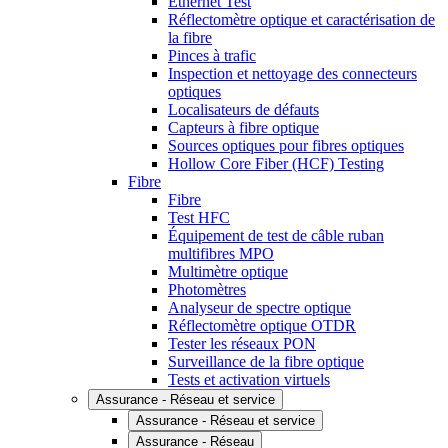
Ethernet Test
Réflectomètre optique et caractérisation de
la fibre
Pinces à trafic
Inspection et nettoyage des connecteurs
optiques
Localisateurs de défauts
Capteurs à fibre optique
Sources optiques pour fibres optiques
Hollow Core Fiber (HCF) Testing
Fibre
Fibre
Test HFC
Équipement de test de câble ruban
multifibres MPO
Multimètre optique
Photomètres
Analyseur de spectre optique
Réflectomètre optique OTDR
Tester les réseaux PON
Surveillance de la fibre optique
Tests et activation virtuels
Assurance - Réseau et service
Assurance - Réseau et service
Assurance - Réseau