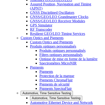
Assured Position, Navigation and Timing
(APNT)
GNSS Disciplined Oscillators
GNSS/GEO/LEO Grandmaster Clocks
GNSS/GEO/LEO Receiver Modules
GPS Simulator
RF Transcoder
Resilient GEO/LEO Timing Services
Custom Optics and Pigments
Custom Optics and Pigments
Produits optiques personnalisés
Produits optiques personnalisés
Filtres optiques personnalisés
Optique de mise en forme de la lumière
Spectromètres MicroNIR
Pigments
Pigments
Protection de la marque
Pigments ChromaFlair
Pigments de sécurité
Pigments SpectraFlair
Automotive, Time Sensitive Testing
Automotive, Time Sensitive Testing
Automotive Ethernet Device and Network