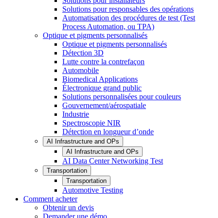
Solutions pour installateurs
Solutions pour responsables des opérations
Automatisation des procédures de test (Test
Process Automation, ou TPA)
Optique et pigments personnalisés
Optique et pigments personnalisés
Détection 3D
Lutte contre la contrefaçon
Automobile
Biomedical Applications
Électronique grand public
Solutions personnalisées pour couleurs
Gouvernement/aérospatiale
Industrie
Spectroscopie NIR
Détection en longueur d’onde
AI Infrastructure and OPs
AI Infrastructure and OPs
AI Data Center Networking Test
Transportation
Transportation
Automotive Testing
Comment acheter
Obtenir un devis
Demander une démo