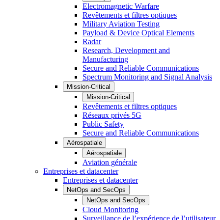
Electromagnetic Warfare
Revêtements et filtres optiques
Military Aviation Testing
Payload & Device Optical Elements
Radar
Research, Development and
Manufacturing
Secure and Reliable Communications
Spectrum Monitoring and Signal Analysis
Mission-Critical
Mission-Critical
Revêtements et filtres optiques
Réseaux privés 5G
Public Safety
Secure and Reliable Communications
Aérospatiale
Aérospatiale
Aviation générale
Entreprises et datacenter
Entreprises et datacenter
NetOps and SecOps
NetOps and SecOps
Cloud Monitoring
Surveillance de l’expérience de l’utilisateur