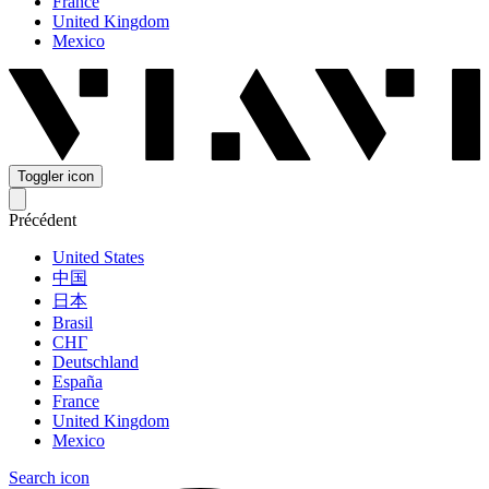
France
United Kingdom
Mexico
Toggler icon
Précédent
United States
中国
日本
Brasil
СНГ
Deutschland
España
France
United Kingdom
Mexico
Search icon