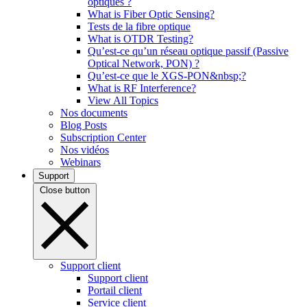
optiques ?
What is Fiber Optic Sensing?
Tests de la fibre optique
What is OTDR Testing?
Qu’est-ce qu’un réseau optique passif (Passive
Optical Network, PON) ?
Qu’est-ce que le XGS-PON&nbsp;?
What is RF Interference?
View All Topics
Nos documents
Blog Posts
Subscription Center
Nos vidéos
Webinars
Support
Close button
Support client
Support client
Portail client
Service client