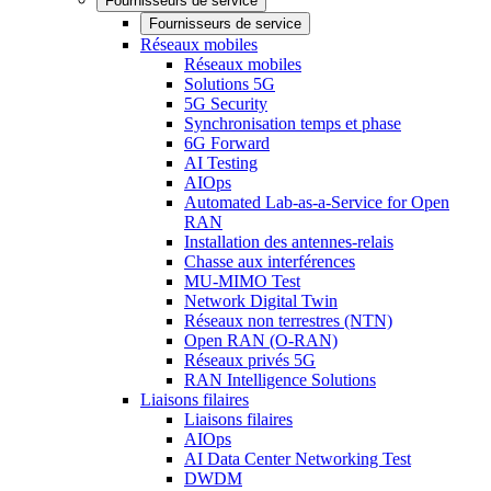
Fournisseurs de service
Fournisseurs de service
Réseaux mobiles
Réseaux mobiles
Solutions 5G
5G Security
Synchronisation temps et phase
6G Forward
AI Testing
AIOps
Automated Lab-as-a-Service for Open
RAN
Installation des antennes-relais
Chasse aux interférences
MU-MIMO Test
Network Digital Twin
Réseaux non terrestres (NTN)
Open RAN (O-RAN)
Réseaux privés 5G
RAN Intelligence Solutions
Liaisons filaires
Liaisons filaires
AIOps
AI Data Center Networking Test
DWDM