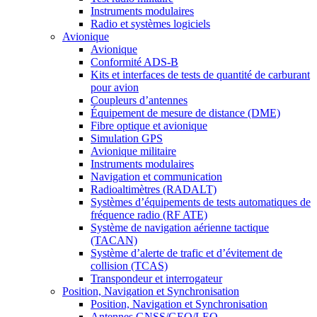
Instruments modulaires
Radio et systèmes logiciels
Avionique
Avionique
Conformité ADS-B
Kits et interfaces de tests de quantité de carburant
pour avion
Coupleurs d’antennes
Équipement de mesure de distance (DME)
Fibre optique et avionique
Simulation GPS
Avionique militaire
Instruments modulaires
Navigation et communication
Radioaltimètres (RADALT)
Systèmes d’équipements de tests automatiques de
fréquence radio (RF ATE)
Système de navigation aérienne tactique
(TACAN)
Système d’alerte de trafic et d’évitement de
collision (TCAS)
Transpondeur et interrogateur
Position, Navigation et Synchronisation
Position, Navigation et Synchronisation
Antennes GNSS/GEO/LEO