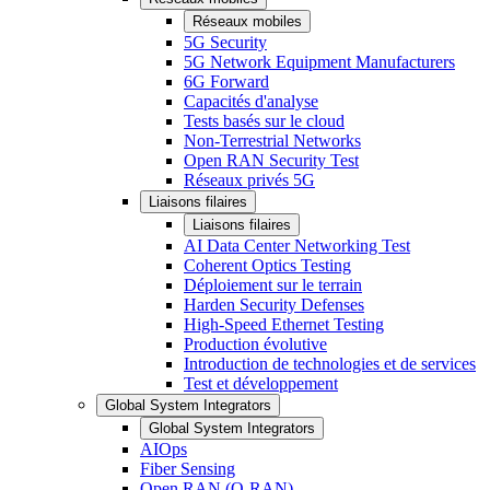
Réseaux mobiles
5G Security
5G Network Equipment Manufacturers
6G Forward
Capacités d'analyse
Tests basés sur le cloud
Non-Terrestrial Networks
Open RAN Security Test
Réseaux privés 5G
Liaisons filaires
Liaisons filaires
AI Data Center Networking Test
Coherent Optics Testing
Déploiement sur le terrain
Harden Security Defenses
High-Speed Ethernet Testing
Production évolutive
Introduction de technologies et de services
Test et développement
Global System Integrators
Global System Integrators
AIOps
Fiber Sensing
Open RAN (O-RAN)