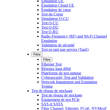
Émulation UE
Émulation Cloud UE
Émulation de cœur
Test du Coeur
Simulateur O-CU
Test O-CU
Test O-DU
Test O-RU
Radio Frequency (RF) and Wi-Fi Channel
Emulation
Validation de sécurité
Test en tant que service (TaaS)
Fibre
Fibre
Ethernet Test
Réseaux haut débit
Plateforme de test optique
Cybersecurity Test and Validation
Network Impairment and Emulation
Testing
Test de réseau de stockage
Test de réseau de stockage
Équipement de test PCIe
SAS et SATA
Fibre Channel, Ethernet, FCoE, NVMeoF