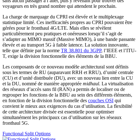
sans aucun passager à l’aller, puis y revenant pour trouver des
voyageurs en très grand nombre qui attendent le prochain.
La charge de marquage du CPRI est élevée et le multiplexage
statistique limité. Ces inefficacités propres au CPRI pouvaient être
gérées pour le fronthaul 4G/LTE. Mais elles se révèlent
particulièrement peu pratiques et onéreuses lorsqu’il s’agit de
s’adapter au MIMO massif (Massive MIMO), à une bande passante
élevée et au transport 5G à faible latence. La solution innovante,
telle que définie par la norme
TR 38.801 du 3GPP
, l’IEEE et l’ITU-
T, exige la division fonctionnelle des éléments de la BBU.
Les composants de ce nouveau modèle architectural sont définis
sous les termes de RU (auparavant RRH et RRU), d’unité centrale
(CU) et d’unité distribuée (DU), avec un nouveau lien entre la CU
et la DU, nommé de manière appropriée
midhaul
. La virtualisation
des réseaux d’accès sans fil (RAN) a permis de localiser ou de
regrouper les fonctions de la BBU au sein des différents éléments,
en fonction de la division fonctionnelle des
couches OSI
qui
convient le mieux aux exigences du cas d’utilisation. La flexibilité
de cette architecture divisée est essentielle pour optimiser
simultanément les principaux cas d’utilisation sur les réseaux
fronthaul 5G.
Functional Split Options