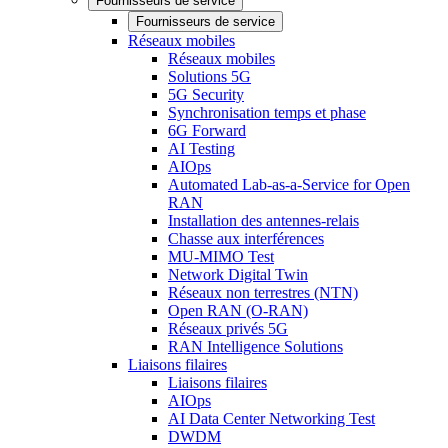
Fournisseurs de service
Fournisseurs de service
Réseaux mobiles
Réseaux mobiles
Solutions 5G
5G Security
Synchronisation temps et phase
6G Forward
AI Testing
AIOps
Automated Lab-as-a-Service for Open
RAN
Installation des antennes-relais
Chasse aux interférences
MU-MIMO Test
Network Digital Twin
Réseaux non terrestres (NTN)
Open RAN (O-RAN)
Réseaux privés 5G
RAN Intelligence Solutions
Liaisons filaires
Liaisons filaires
AIOps
AI Data Center Networking Test
DWDM