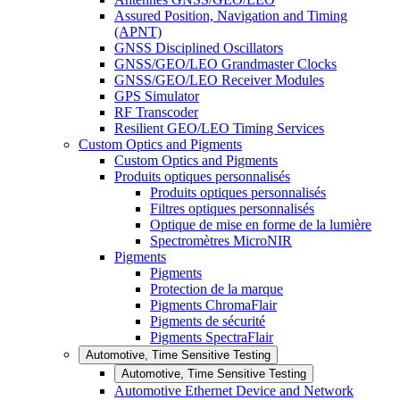
Assured Position, Navigation and Timing
(APNT)
GNSS Disciplined Oscillators
GNSS/GEO/LEO Grandmaster Clocks
GNSS/GEO/LEO Receiver Modules
GPS Simulator
RF Transcoder
Resilient GEO/LEO Timing Services
Custom Optics and Pigments
Custom Optics and Pigments
Produits optiques personnalisés
Produits optiques personnalisés
Filtres optiques personnalisés
Optique de mise en forme de la lumière
Spectromètres MicroNIR
Pigments
Pigments
Protection de la marque
Pigments ChromaFlair
Pigments de sécurité
Pigments SpectraFlair
Automotive, Time Sensitive Testing
Automotive, Time Sensitive Testing
Automotive Ethernet Device and Network