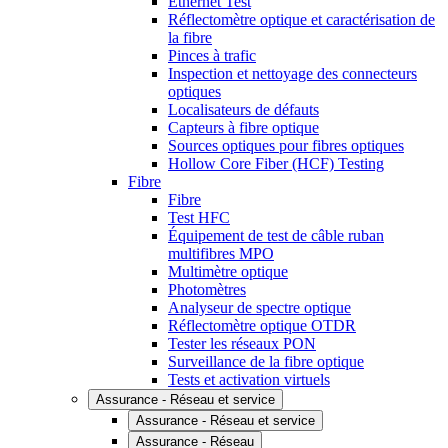
Ethernet Test
Réflectomètre optique et caractérisation de
la fibre
Pinces à trafic
Inspection et nettoyage des connecteurs
optiques
Localisateurs de défauts
Capteurs à fibre optique
Sources optiques pour fibres optiques
Hollow Core Fiber (HCF) Testing
Fibre
Fibre
Test HFC
Équipement de test de câble ruban
multifibres MPO
Multimètre optique
Photomètres
Analyseur de spectre optique
Réflectomètre optique OTDR
Tester les réseaux PON
Surveillance de la fibre optique
Tests et activation virtuels
Assurance - Réseau et service
Assurance - Réseau et service
Assurance - Réseau