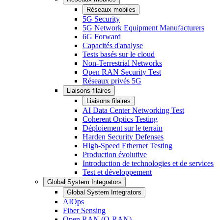
Réseaux mobiles
5G Security
5G Network Equipment Manufacturers
6G Forward
Capacités d'analyse
Tests basés sur le cloud
Non-Terrestrial Networks
Open RAN Security Test
Réseaux privés 5G
Liaisons filaires
Liaisons filaires
AI Data Center Networking Test
Coherent Optics Testing
Déploiement sur le terrain
Harden Security Defenses
High-Speed Ethernet Testing
Production évolutive
Introduction de technologies et de services
Test et développement
Global System Integrators
Global System Integrators
AIOps
Fiber Sensing
Open RAN (O-RAN)