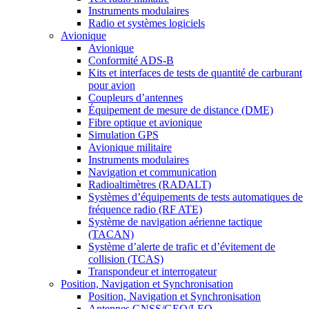
Instruments modulaires
Radio et systèmes logiciels
Avionique
Avionique
Conformité ADS-B
Kits et interfaces de tests de quantité de carburant
pour avion
Coupleurs d’antennes
Équipement de mesure de distance (DME)
Fibre optique et avionique
Simulation GPS
Avionique militaire
Instruments modulaires
Navigation et communication
Radioaltimètres (RADALT)
Systèmes d’équipements de tests automatiques de
fréquence radio (RF ATE)
Système de navigation aérienne tactique
(TACAN)
Système d’alerte de trafic et d’évitement de
collision (TCAS)
Transpondeur et interrogateur
Position, Navigation et Synchronisation
Position, Navigation et Synchronisation
Antennes GNSS/GEO/LEO