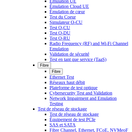
Émulation UE
Émulation Cloud UE
Émulation de cœur
Test du Coeur
Simulateur O-CU
Test O-CU
Test O-DU
Test O-RU
Radio Frequency (RF) and Wi-Fi Channel
Emulation
Validation de sécurité
Test en tant que service (TaaS)
Fibre
Fibre
Ethernet Test
Réseaux haut débit
Plateforme de test optique
Cybersecurity Test and Validation
Network Impairment and Emulation
Testing
Test de réseau de stockage
Test de réseau de stockage
Équipement de test PCIe
SAS et SATA
Fibre Channel, Ethernet, FCoE, NVMeoF