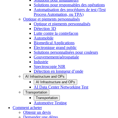
Solutions pour installateurs
Solutions pour responsables des opérations
Automatisation des procédures de test (Test
Process Automation, ou TPA)
Optique et pigments personnalisés
Optique et pigments personnalisés
Détection 3D
Lutte contre la contrefaçon
Automobile
Biomedical Applications
Électronique grand public
Solutions personnalisées pour couleurs
Gouvernement/aérospatiale
Industrie
Spectroscopie NIR
Détection en longueur d’onde
AI Infrastructure and OPs
AI Infrastructure and OPs
AI Data Center Networking Test
Transportation
Transportation
Automotive Testing
Comment acheter
Obtenir un devis
Demander une démo