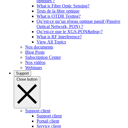
optiques ?
What is Fiber Optic Sensing?
Tests de la fibre optique
What is OTDR Testing?
Qu’est-ce qu’un réseau optique passif (Passive
Optical Network, PON) ?
Qu’est-ce que le XGS-PON&nbsp;?
What is RF Interference?
View All Topics
Nos documents
Blog Posts
Subscription Center
Nos vidéos
Webinars
Support
Close button
Support client
Support client
Portail client
Service client