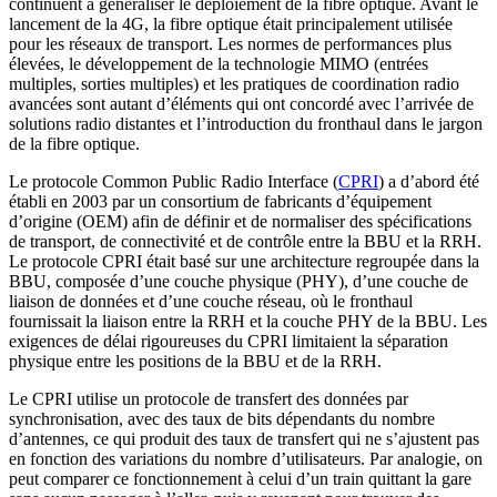
continuent à généraliser le déploiement de la fibre optique. Avant le
lancement de la 4G, la fibre optique était principalement utilisée
pour les
réseaux
de transport. Les normes de performances plus
élevées, le développement de la technologie MIMO (entrées
multiples, sorties multiples) et les pratiques de coordination radio
avancées sont autant d’éléments qui ont concordé avec l’arrivée de
solutions radio distantes et l’introduction du fronthaul dans le jargon
de la fibre optique.
Le protocole Common Public Radio Interface (
CPRI
) a d’abord été
établi en 2003 par un consortium de fabricants d’équipement
d’origine (OEM) afin de définir et de normaliser des spécifications
de transport, de connectivité et de contrôle entre la BBU et la RRH.
Le protocole CPRI était basé sur une architecture regroupée dans la
BBU, composée d’une couche physique (PHY), d’une couche de
liaison de données et d’une couche réseau, où le fronthaul
fournissait la liaison entre la RRH et la couche PHY de la BBU. Les
exigences de délai rigoureuses du CPRI limitaient la séparation
physique entre les positions de la BBU et de la RRH.
Le CPRI utilise un protocole de transfert des données par
synchronisation, avec des taux de bits dépendants du nombre
d’antennes, ce qui produit des taux de transfert qui ne s’ajustent pas
en fonction des variations du nombre d’utilisateurs. Par analogie, on
peut comparer ce fonctionnement à celui d’un train quittant la gare