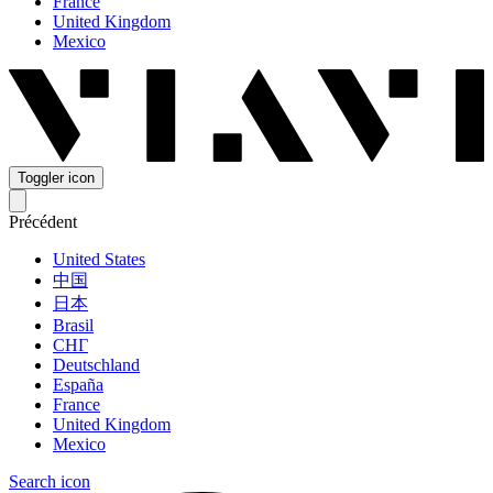
France
United Kingdom
Mexico
Toggler icon
Précédent
United States
中国
日本
Brasil
СНГ
Deutschland
España
France
United Kingdom
Mexico
Search icon