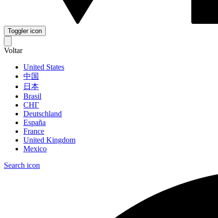
Toggler icon
Voltar
United States
中国
日本
Brasil
СНГ
Deutschland
España
France
United Kingdom
Mexico
Search icon