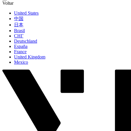
Voltar
United States
中国
日本
Brasil
СНГ
Deutschland
España
France
United Kingdom
Mexico