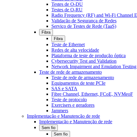
Testes de O-DU
Testes de O-RU
Radio Frequency (RF) and Wi-Fi Channel E
Validação de Segurança de Redes
Serviço de Testes de Rede (TaaS)
Fibra
Fibra
Teste de Ethernet
Redes de alta velocidade
Plataforma de teste de produção óptica
Cybersecurity Test and Validation
Network Impairment and Emulation Testing
Teste de rede de armazenamento
Teste de rede de armazenamento
Equipamentos de teste PCIe
SAS e SATA
Fibre Channel, Ethernet, FCoE, NVMeoF
Teste de protocolo
Exercisers e geradores
Jammers
Implementação e Manutenção de rede
Implementação e Manutenção de rede
Sem fio
Sem fio