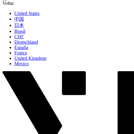
Voltar
United States
中国
日本
Brasil
СНГ
Deutschland
España
France
United Kingdom
Mexico