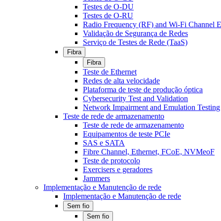
Testes de O-DU
Testes de O-RU
Radio Frequency (RF) and Wi-Fi Channel E
Validação de Segurança de Redes
Serviço de Testes de Rede (TaaS)
Fibra
Fibra
Teste de Ethernet
Redes de alta velocidade
Plataforma de teste de produção óptica
Cybersecurity Test and Validation
Network Impairment and Emulation Testing
Teste de rede de armazenamento
Teste de rede de armazenamento
Equipamentos de teste PCIe
SAS e SATA
Fibre Channel, Ethernet, FCoE, NVMeoF
Teste de protocolo
Exercisers e geradores
Jammers
Implementação e Manutenção de rede
Implementação e Manutenção de rede
Sem fio
Sem fio