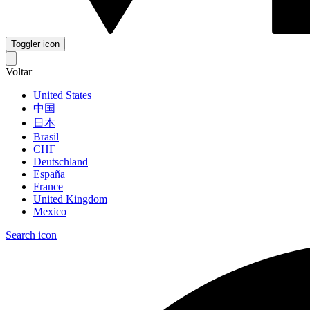
Toggler icon
Voltar
United States
中国
日本
Brasil
СНГ
Deutschland
España
France
United Kingdom
Mexico
Search icon