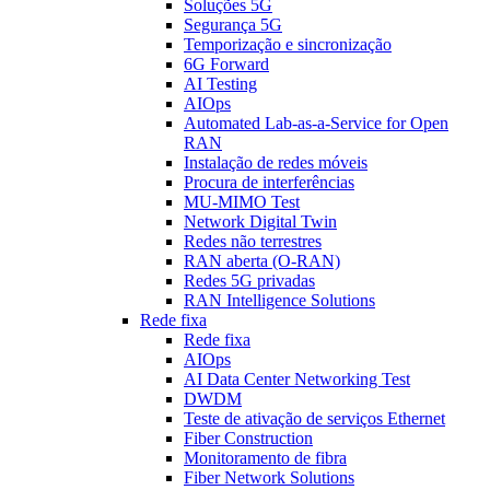
Soluções 5G
Segurança 5G
Temporização e sincronização
6G Forward
AI Testing
AIOps
Automated Lab-as-a-Service for Open
RAN
Instalação de redes móveis
Procura de interferências
MU-MIMO Test
Network Digital Twin
Redes não terrestres
RAN aberta (O-RAN)
Redes 5G privadas
RAN Intelligence Solutions
Rede fixa
Rede fixa
AIOps
AI Data Center Networking Test
DWDM
Teste de ativação de serviços Ethernet
Fiber Construction
Monitoramento de fibra
Fiber Network Solutions