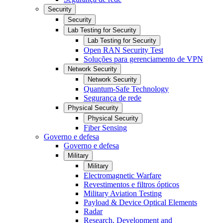
Security
Security
Lab Testing for Security
Lab Testing for Security
Open RAN Security Test
Soluções para gerenciamento de VPN
Network Security
Network Security
Quantum-Safe Technology
Segurança de rede
Physical Security
Physical Security
Fiber Sensing
Governo e defesa
Governo e defesa
Military
Military
Electromagnetic Warfare
Revestimentos e filtros ópticos
Military Aviation Testing
Payload & Device Optical Elements
Radar
Research, Development and