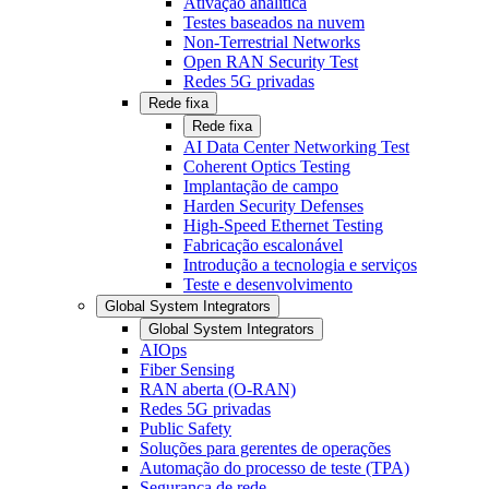
Ativação analítica
Testes baseados na nuvem
Non-Terrestrial Networks
Open RAN Security Test
Redes 5G privadas
Rede fixa
Rede fixa
AI Data Center Networking Test
Coherent Optics Testing
Implantação de campo
Harden Security Defenses
High-Speed Ethernet Testing
Fabricação escalonável
Introdução a tecnologia e serviços
Teste e desenvolvimento
Global System Integrators
Global System Integrators
AIOps
Fiber Sensing
RAN aberta (O-RAN)
Redes 5G privadas
Public Safety
Soluções para gerentes de operações
Automação do processo de teste (TPA)
Segurança de rede