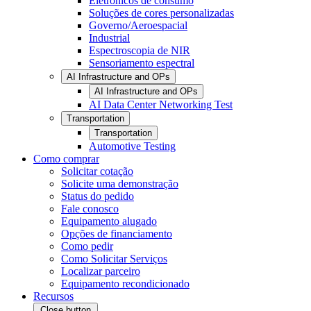
Eletrônicos de consumo
Soluções de cores personalizadas
Governo/Aeroespacial
Industrial
Espectroscopia de NIR
Sensoriamento espectral
AI Infrastructure and OPs
AI Infrastructure and OPs
AI Data Center Networking Test
Transportation
Transportation
Automotive Testing
Como comprar
Solicitar cotação
Solicite uma demonstração
Status do pedido
Fale conosco
Equipamento alugado
Opções de financiamento
Como pedir
Como Solicitar Serviços
Localizar parceiro
Equipamento recondicionado
Recursos
Close button