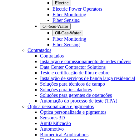
Electric
Electric Power Operators
Fiber Monitoring
Fiber Sensing
Oil-Gas-Water
Oil-Gas-Water
Fiber Monitoring
Fiber Sensing
Contratados
Contratados
Instalação e comissionamento de redes móveis
Data Center Contractor Solutions
Teste e certificação de fibra e cobre
Instalação de serviços de banda larga residencial
Soluções para técnicos de campo
Soluções para instaladores
Soluções para gerentes de operações
Automação do processo de teste (TPA)
Óptica personalizada e pigmentos
Óptica personalizada e pigmentos
Sensores 3D
Antifalsificação
Automotivo
Biomedical Applications