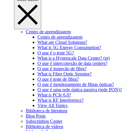
Centro de aprendizagem
Centro de aprendizagem
What are Cloud Solutions?
What is 5G Energy Consumption?
O que é o teste 5G?
What is a Hyperscale Data Center? (pt)
O que é interconexão de data centers?
O que é inspeção de fibra?
What is Fiber Optic Sensing?
O que é teste de fibra?
O que é monitoramento de fibras ópticas?
O que é uma rede óptica passiva (rede PON)?
What is PCIe 6.0?
What is RF Interference?
View All Topics
Biblioteca de literatura
Blog Posts
Subscription Center
Biblioteca de vídeos