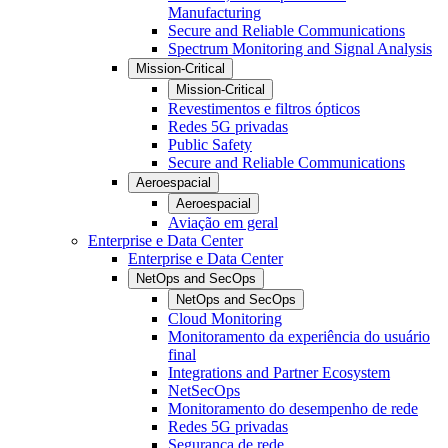
Manufacturing
Secure and Reliable Communications
Spectrum Monitoring and Signal Analysis
Mission-Critical
Mission-Critical
Revestimentos e filtros ópticos
Redes 5G privadas
Public Safety
Secure and Reliable Communications
Aeroespacial
Aeroespacial
Aviação em geral
Enterprise e Data Center
Enterprise e Data Center
NetOps and SecOps
NetOps and SecOps
Cloud Monitoring
Monitoramento da experiência do usuário
final
Integrations and Partner Ecosystem
NetSecOps
Monitoramento do desempenho de rede
Redes 5G privadas
Segurança de rede