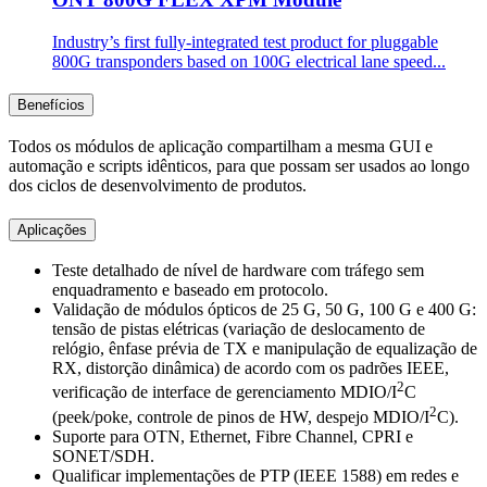
Industry’s first fully-integrated test product for pluggable
800G transponders based on 100G electrical lane speed...
Benefícios
Todos os módulos de aplicação compartilham a mesma GUI e
automação e scripts idênticos, para que possam ser usados ao longo
dos ciclos de desenvolvimento de produtos.
Aplicações
Teste detalhado de nível de hardware com tráfego sem
enquadramento e baseado em protocolo.
Validação de módulos ópticos de 25 G, 50 G, 100 G e 400 G:
tensão de pistas elétricas (variação de deslocamento de
relógio, ênfase prévia de TX e manipulação de equalização de
RX, distorção dinâmica) de acordo com os padrões IEEE,
2
verificação de interface de gerenciamento MDIO/I
C
2
(peek/poke, controle de pinos de HW, despejo MDIO/I
C).
Suporte para OTN, Ethernet, Fibre Channel, CPRI e
SONET/SDH.
Qualificar implementações de PTP (IEEE 1588) em redes e