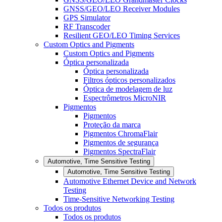
GNSS/GEO/LEO Receiver Modules
GPS Simulator
RF Transcoder
Resilient GEO/LEO Timing Services
Custom Optics and Pigments
Custom Optics and Pigments
Óptica personalizada
Óptica personalizada
Filtros ópticos personalizados
Óptica de modelagem de luz
Espectrômetros MicroNIR
Pigmentos
Pigmentos
Proteção da marca
Pigmentos ChromaFlair
Pigmentos de segurança
Pigmentos SpectraFlair
Automotive, Time Sensitive Testing
Automotive, Time Sensitive Testing
Automotive Ethernet Device and Network
Testing
Time-Sensitive Networking Testing
Todos os produtos
Todos os produtos