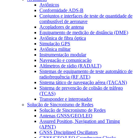
Aviônicos
Conformidade ADS-B
Conjuntos e interfaces de teste de quantidade de
combustível de aeronave
Acopladores de antena
Equipamento de medição de distância (DME)
Aviônica de fibra óptica
Simulação GPS
Aviônica militar
Instrumentação modular
Navegação e comunicação
Altímetros de rádio (RADALT)
Sistemas de equipamento de teste automático de
radiofrequência (RF ATE)
Sistema tático de navegação aérea (TACAN)
Sistema de prevenção de colisão de tráfego
(TCAS)
Transponder e interrogador
Solução de Sincronismo de Redes
Solução de Sincronismo de Redes
Antenas GNSS/GEO/LEO
Assured Position, Navigation and Timing
(APNT)
GNSS Disciplined Oscillators
GNSS/GEO/LEO Grandmaster Clocks