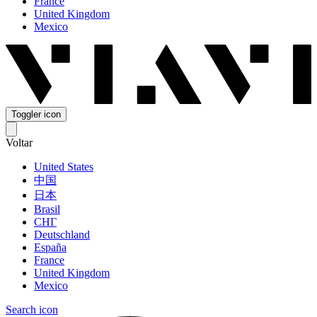
France
United Kingdom
Mexico
Toggler icon
Voltar
United States
中国
日本
Brasil
СНГ
Deutschland
España
France
United Kingdom
Mexico
Search icon