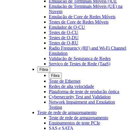
Emulação de Terminais Móveis ()UE
Emulação de Terminais Móveis (UE) na
Nuvem
Emulação de Core de Redes Móveis
Testes de Core de Redes Móveis
Emulador de O-CU
Testes de O-CU
Testes de O-DU
Testes de O-RU
Radio Frequency (RF) and Wi-Fi Channel
Emulation
Validação de Segurança de Redes
Serviço de Testes de Rede (TaaS)
Fibra
Fibra
Teste de Ethernet
Redes de alta velocidade
Plataforma de teste de produção óptica
Cybersecurity Test and Validation
Network Impairment and Emulation
Testing
Teste de rede de armazenamento
Teste de rede de armazenamento
Equipamentos de teste PCIe
SAS e SATA