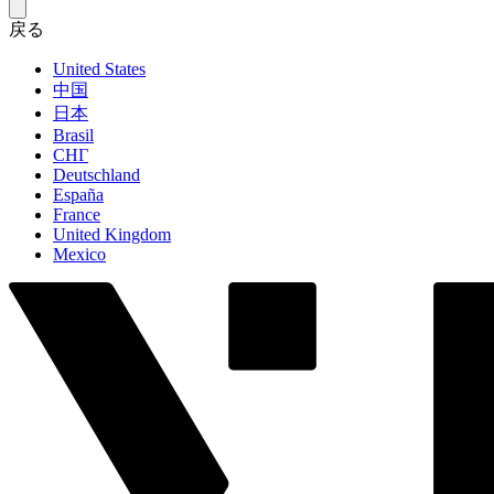
戻る
United States
中国
日本
Brasil
СНГ
Deutschland
España
France
United Kingdom
Mexico