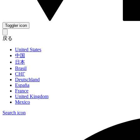
Toggler icon
戻る
United States
中国
日本
Brasil
СНГ
Deutschland
España
France
United Kingdom
Mexico
Search icon