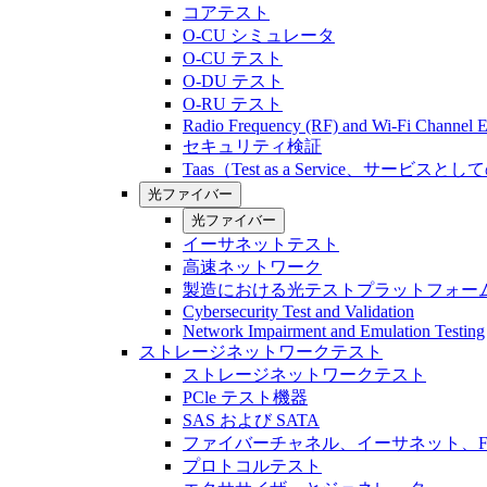
コアテスト
O-CU シミュレータ
O-CU テスト
O-DU テスト
O-RU テスト
Radio Frequency (RF) and Wi-Fi Channel E
セキュリティ検証
Taas（Test as a Service、サービス
光ファイバー
光ファイバー
イーサネットテスト
高速ネットワーク
製造における光テストプラットフォー
Cybersecurity Test and Validation
Network Impairment and Emulation Testing
ストレージネットワークテスト
ストレージネットワークテスト
PCle テスト機器
SAS および SATA
ファイバーチャネル、イーサネット、FCo
プロトコルテスト