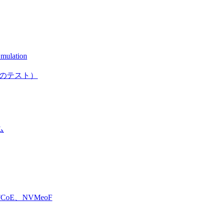
mulation
としてのテスト）
ム
E、NVMeoF