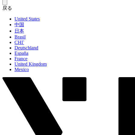
戻る
United States
中国
日本
Brasil
СНГ
Deutschland
España
France
United Kingdom
Mexico