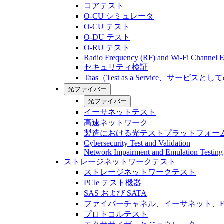
コアテスト
O-CU シミュレータ
O-CU テスト
O-DU テスト
O-RU テスト
Radio Frequency (RF) and Wi-Fi Channel E
セキュリティ検証
Taas（Test as a Service、サービス
光ファイバー
光ファイバー
イーサネットテスト
高速ネットワーク
製造における光テストプラットフォー
Cybersecurity Test and Validation
Network Impairment and Emulation Testing
ストレージネットワークテスト
ストレージネットワークテスト
PCle テスト機器
SAS および SATA
ファイバーチャネル、イーサネット、FCo
プロトコルテスト