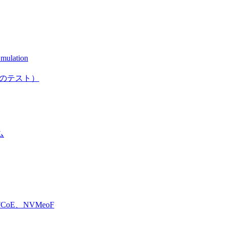
mulation
としてのテスト）
ム
E、NVMeoF