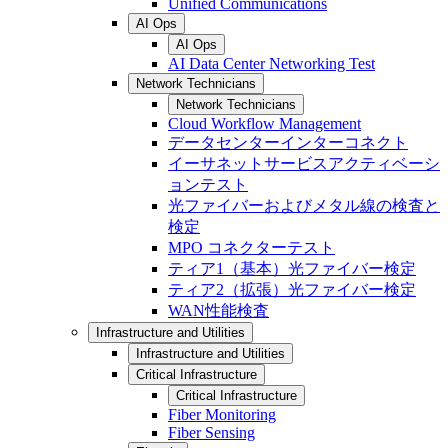
Unified Communications
AI Ops
AI Ops
AI Data Center Networking Test
Network Technicians
Network Technicians
Cloud Workflow Management
データセンターインターコネクト
イーサネットサービスアクティベーシ
ョンテスト
光ファイバーおよびメタル線の検査と
検定
MPO コネクターテスト
ティア1（基本）光ファイバー検定
ティア2（拡張）光ファイバー検定
WAN性能検査
Infrastructure and Utilities
Infrastructure and Utilities
Critical Infrastructure
Critical Infrastructure
Fiber Monitoring
Fiber Sensing