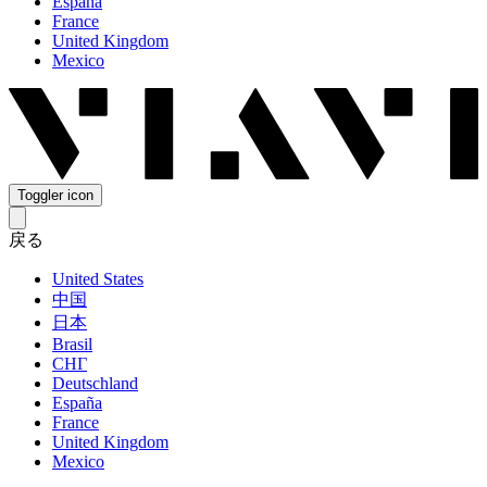
España
France
United Kingdom
Mexico
Toggler icon
戻る
United States
中国
日本
Brasil
СНГ
Deutschland
España
France
United Kingdom
Mexico