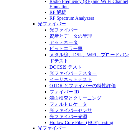
Radio Frequency (RF) and Wi-Fi Channel
Emulation
RF 解析
RF Spectrum Analyzers
光ファイバー
光ファイバー
資産とデータの管理
アッテネータ
ビットエラー率
メタル線、DSL、WiFi、ブロードバン
ドテスト
DOCSIS テスト
光ファイバーテスター
イーサネットテスト
OTDR とファイバーの特性評価
ファイバー ID
端面検査とクリーニング
フォルトロケータ
光ファイバーセンサ
光ファイバー光源
Hollow Core Fiber (HCF) Testing
光ファイバー