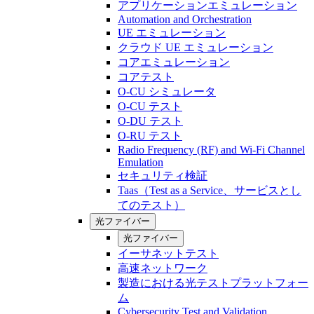
アプリケーションエミュレーション
Automation and Orchestration
UE エミュレーション
クラウド UE エミュレーション
コアエミュレーション
コアテスト
O-CU シミュレータ
O-CU テスト
O-DU テスト
O-RU テスト
Radio Frequency (RF) and Wi-Fi Channel
Emulation
セキュリティ検証
Taas（Test as a Service、サービスとし
てのテスト）
光ファイバー
光ファイバー
イーサネットテスト
高速ネットワーク
製造における光テストプラットフォー
ム
Cybersecurity Test and Validation