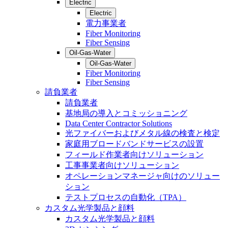
Electric
Electric
電力事業者
Fiber Monitoring
Fiber Sensing
Oil-Gas-Water
Oil-Gas-Water
Fiber Monitoring
Fiber Sensing
請負業者
請負業者
基地局の導入とコミッショニング
Data Center Contractor Solutions
光ファイバーおよびメタル線の検査と検定
家庭用ブロードバンドサービスの設置
フィールド作業者向けソリューション
工事事業者向けソリューション
オペレーションマネージャ向けのソリュー
ション
テストプロセスの自動化（TPA）
カスタム光学製品と顔料
カスタム光学製品と顔料