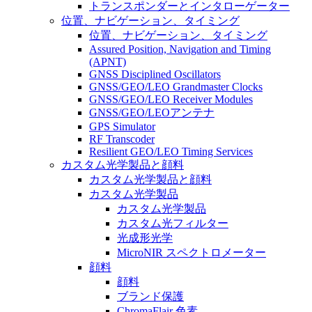
トランスポンダーとインタローゲーター
位置、ナビゲーション、タイミング
位置、ナビゲーション、タイミング
Assured Position, Navigation and Timing
(APNT)
GNSS Disciplined Oscillators
GNSS/GEO/LEO Grandmaster Clocks
GNSS/GEO/LEO Receiver Modules
GNSS/GEO/LEOアンテナ
GPS Simulator
RF Transcoder
Resilient GEO/LEO Timing Services
カスタム光学製品と顔料
カスタム光学製品と顔料
カスタム光学製品
カスタム光学製品
カスタム光フィルター
光成形光学
MicroNIR スペクトロメーター
顔料
顔料
ブランド保護
ChromaFlair 色素