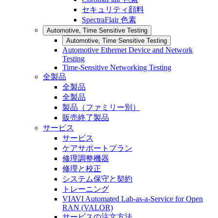
セキュリティ顔料
SpectraFlair 色素
Automotive, Time Sensitive Testing
Automotive, Time Sensitive Testing
Automotive Ethernet Device and Network
Testing
Time-Sensitive Networking Testing
全製品
全製品
全製品
製品（ファミリー別）
販売終了製品
サービス
サービス
ケアサポートプラン
修理調整機器
修理と校正
システム保守と契約
トレーニング
VIAVI Automated Lab-as-a-Service for Open
RAN (VALOR)
サービスの注文方法