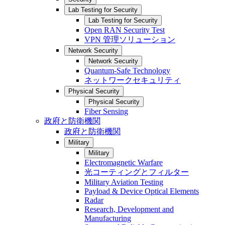
Lab Testing for Security
Lab Testing for Security
Open RAN Security Test
VPN 管理ソリューション
Network Security
Network Security
Quantum-Safe Technology
ネットワークセキュリティ
Physical Security
Physical Security
Fiber Sensing
政府と防衛機関
政府と防衛機関
Military
Military
Electromagnetic Warfare
光コーティングとフィルター
Military Aviation Testing
Payload & Device Optical Elements
Radar
Research, Development and
Manufacturing