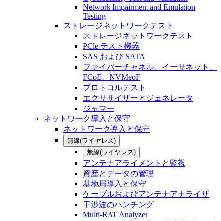
Network Impairment and Emulation
Testing
ストレージネットワークテスト
ストレージネットワークテスト
PCle テスト機器
SAS および SATA
ファイバーチャネル、イーサネット、
FCoE、NVMeoF
プロトコルテスト
エクササイザーとジェネレータ
ジャマー
ネットワーク導入と保守
ネットワーク導入と保守
無線(ワイヤレス)
無線(ワイヤレス)
アンテナアライメントと監視
資産とデータの管理
基地局導入と保守
ケーブルおよびアンテナアナライザ
干渉波のハンチング
Multi-RAT Analyzer