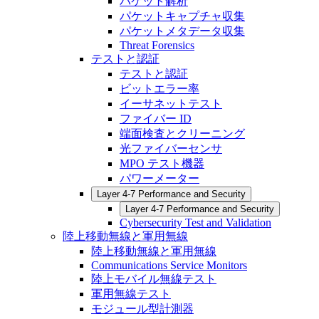
パケット解析
パケットキャプチャ収集
パケットメタデータ収集
Threat Forensics
テストと認証
テストと認証
ビットエラー率
イーサネットテスト
ファイバー ID
端面検査とクリーニング
光ファイバーセンサ
MPO テスト機器
パワーメーター
Layer 4-7 Performance and Security
Layer 4-7 Performance and Security
Cybersecurity Test and Validation
陸上移動無線と軍用無線
陸上移動無線と軍用無線
Communications Service Monitors
陸上モバイル無線テスト
軍用無線テスト
モジュール型計測器