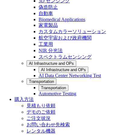
3D センシング
偽造防止
自動車
Biomedical Applications
家電製品
カスタムカラーソリューション
航空宇宙および政府機関
工業用
NIR 分光法
スペクトラムセンシング
AI Infrastructure and OPs
AI Infrastructure and OPs
AI Data Center Networking Test
Transportation
Transportation
Automotive Testing
購入方法
見積もり依頼
デモのご依頼
ご注文状況
お問い合わせ先検索
レンタル機器