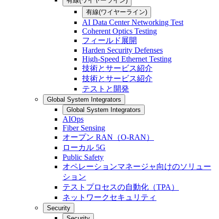
有線(ワイヤーライン)
有線(ワイヤーライン)
AI Data Center Networking Test
Coherent Optics Testing
フィールド展開
Harden Security Defenses
High-Speed Ethernet Testing
技術とサービス紹介
技術とサービス紹介
テストと開発
Global System Integrators
Global System Integrators
AIOps
Fiber Sensing
オープン RAN（O-RAN）
ローカル 5G
Public Safety
オペレーションマネージャ向けのソリュー
ション
テストプロセスの自動化（TPA）
ネットワークセキュリティ
Security
Security