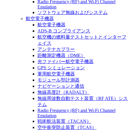
Radio Frequency (RF) and Wi-Fi Channel
Emulation
ソフトウェア無線およびシステム
航空電子機器
航空電子機器
ADS-B コンプライアンス
航空機の燃料量テストセットとインターフ
ェイス
アンテナカプラー
距離測定機器（DME）
光ファイバー航空電子機器
GPS シミュレーション
軍用航空電子機器
モジュール型計測器
ナビゲーションと通信
無線高度計（RADALT）
無線周波数自動テスト装置（RF ATE）シス
テム
Radio Frequency (RF) and Wi-Fi Channel
Emulation
戦術航法装置（TACAN）
空中衝突防止装置（TCAS）