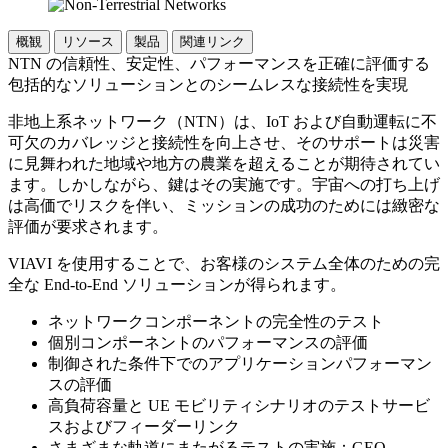
概観
リソース
製品
関連リンク
NTN の信頼性、安定性、パフォーマンスを正確に評価する
包括的なソリューションとのシームレスな接続性を実現
非地上系ネットワーク（NTN）は、IoT および自動運転に不
可欠のカバレッジと接続性を向上させ、そのサポートは災害
に見舞われた地域や地方の農業を超えることが期待されてい
ます。しかしながら、鍵はその実施です。宇宙への打ち上げ
は高価でリスクを伴い、ミッションの成功のためには緻密な
評価が要求されます。
VIAVI を使用することで、お客様のシステム全体のための完
全な End-to-End ソリューションが得られます。
ネットワークコンポーネントの完全性のテスト
個別コンポーネントのパフォーマンスの評価
制御された条件下でのアプリケーションパフォーマン
スの評価
高負荷容量と UE モビリティシナリオのテストサービ
スおよびフィーダーリンク
さまざまな軌道にまたがるテストの実施：GEO、