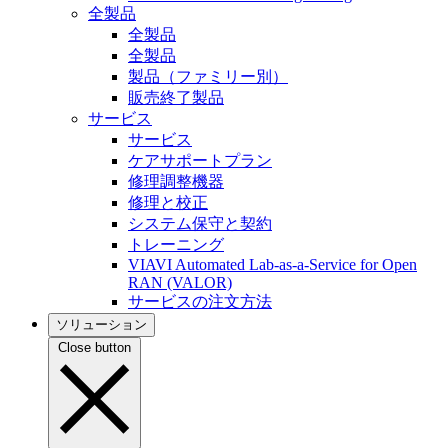
全製品
全製品
全製品
製品（ファミリー別）
販売終了製品
サービス
サービス
ケアサポートプラン
修理調整機器
修理と校正
システム保守と契約
トレーニング
VIAVI Automated Lab-as-a-Service for Open
RAN (VALOR)
サービスの注文方法
ソリューション
Close button