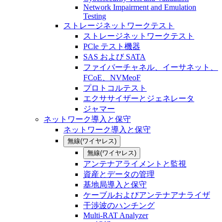
Network Impairment and Emulation
Testing
ストレージネットワークテスト
ストレージネットワークテスト
PCle テスト機器
SAS および SATA
ファイバーチャネル、イーサネット、
FCoE、NVMeoF
プロトコルテスト
エクササイザーとジェネレータ
ジャマー
ネットワーク導入と保守
ネットワーク導入と保守
無線(ワイヤレス)
無線(ワイヤレス)
アンテナアライメントと監視
資産とデータの管理
基地局導入と保守
ケーブルおよびアンテナアナライザ
干渉波のハンチング
Multi-RAT Analyzer