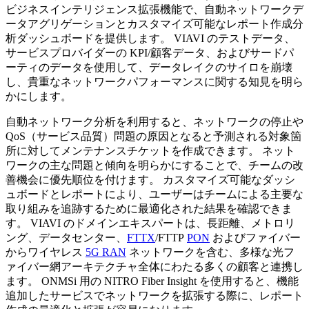
ビジネスインテリジェンス拡張機能で、自動ネットワークデ
ータアグリゲーションとカスタマイズ可能なレポート作成分
析ダッシュボードを提供します。 VIAVI のテストデータ、
サービスプロバイダーの KPI/顧客データ、およびサードパ
ーティのデータを使用して、データレイクのサイロを崩壊
し、貴重なネットワークパフォーマンスに関する知見を明ら
かにします。
自動ネットワーク分析を利用すると、ネットワークの停止や
QoS（サービス品質）問題の原因となると予測される対象箇
所に対してメンテナンスチケットを作成できます。 ネット
ワークの主な問題と傾向を明らかにすることで、チームの改
善機会に優先順位を付けます。 カスタマイズ可能なダッシ
ュボードとレポートにより、ユーザーはチームによる主要な
取り組みを追跡するために最適化された結果を確認できま
す。 VIAVI のドメインエキスパートは、長距離、メトロリ
ング、データセンター、
FTTX
/FTTP
PON
およびファイバー
からワイヤレス
5G RAN
ネットワークを含む、多様な光フ
ァイバー網アーキテクチャ全体にわたる多くの顧客と連携し
ます。 ONMSi 用の NITRO Fiber Insight を使用すると、機能
追加したサービスでネットワークを拡張する際に、レポート