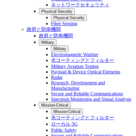
ネットワークセキュリティ
Physical Security
Physical Security
Fiber Sensing
政府と防衛機関
政府と防衛機関
Military
Military
Electromagnetic Warfare
光コーティングとフィルター
Military Aviation Testing
Payload & Device Optical Elements
Radar
Research, Development and
Manufacturing
Secure and Reliable Communications
Spectrum Monitoring and Signal Analysis
Mission-Critical
Mission-Critical
光コーティングとフィルター
ローカル 5G
Public Safety
Secure and Reliable Communications