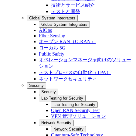
技術とサービス紹介
テストと開発
Global System Integrators
Global System Integrators
AIOps
Fiber Sensing
オープン RAN（O-RAN）
ローカル 5G
Public Safety
オペレーションマネージャ向けのソリュー
ション
テストプロセスの自動化（TPA）
ネットワークセキュリティ
Security
Security
Lab Testing for Security
Lab Testing for Security
Open RAN Security Test
VPN 管理ソリューション
Network Security
Network Security
Quantum-Safe Technology