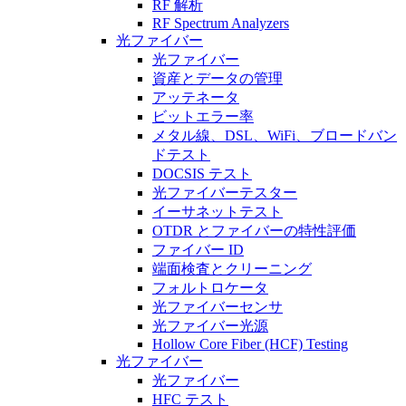
RF 解析
RF Spectrum Analyzers
光ファイバー
光ファイバー
資産とデータの管理
アッテネータ
ビットエラー率
メタル線、DSL、WiFi、ブロードバン
ドテスト
DOCSIS テスト
光ファイバーテスター
イーサネットテスト
OTDR とファイバーの特性評価
ファイバー ID
端面検査とクリーニング
フォルトロケータ
光ファイバーセンサ
光ファイバー光源
Hollow Core Fiber (HCF) Testing
光ファイバー
光ファイバー
HFC テスト