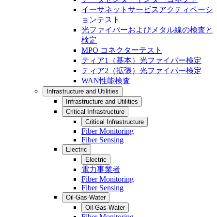
イーサネットサービスアクティベーシ
ョンテスト
光ファイバーおよびメタル線の検査と
検定
MPO コネクターテスト
ティア1（基本）光ファイバー検定
ティア2（拡張）光ファイバー検定
WAN性能検査
Infrastructure and Utilities
Infrastructure and Utilities
Critical Infrastructure
Critical Infrastructure
Fiber Monitoring
Fiber Sensing
Electric
Electric
電力事業者
Fiber Monitoring
Fiber Sensing
Oil-Gas-Water
Oil-Gas-Water
Fiber Monitoring