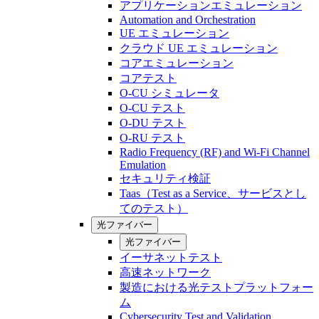
アプリケーションエミュレーション
Automation and Orchestration
UE エミュレーション
クラウド UE エミュレーション
コアエミュレーション
コアテスト
O-CU シミュレータ
O-CU テスト
O-DU テスト
O-RU テスト
Radio Frequency (RF) and Wi-Fi Channel
Emulation
セキュリティ検証
Taas（Test as a Service、サービスとし
てのテスト）
光ファイバー
光ファイバー
イーサネットテスト
高速ネットワーク
製造における光テストプラットフォー
ム
Cybersecurity Test and Validation