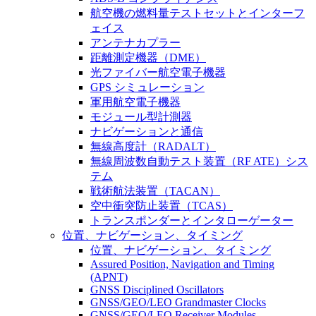
航空機の燃料量テストセットとインターフ
ェイス
アンテナカプラー
距離測定機器（DME）
光ファイバー航空電子機器
GPS シミュレーション
軍用航空電子機器
モジュール型計測器
ナビゲーションと通信
無線高度計（RADALT）
無線周波数自動テスト装置（RF ATE）シス
テム
戦術航法装置（TACAN）
空中衝突防止装置（TCAS）
トランスポンダーとインタローゲーター
位置、ナビゲーション、タイミング
位置、ナビゲーション、タイミング
Assured Position, Navigation and Timing
(APNT)
GNSS Disciplined Oscillators
GNSS/GEO/LEO Grandmaster Clocks
GNSS/GEO/LEO Receiver Modules