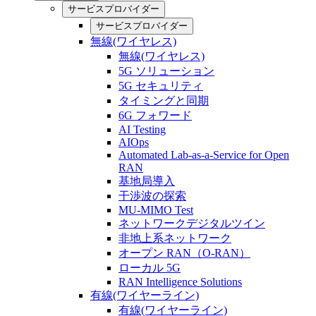
サービスプロバイダー
サービスプロバイダー
無線(ワイヤレス)
無線(ワイヤレス)
5G ソリューション
5G セキュリティ
タイミングと同期
6G フォワード
AI Testing
AIOps
Automated Lab-as-a-Service for Open
RAN
基地局導入
干渉波の探索
MU-MIMO Test
ネットワークデジタルツイン
非地上系ネットワーク
オープン RAN（O-RAN）
ローカル 5G
RAN Intelligence Solutions
有線(ワイヤーライン)
有線(ワイヤーライン)