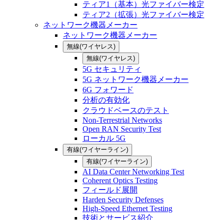
ティア1（基本）光ファイバー検定
ティア2（拡張）光ファイバー検定
ネットワーク機器メーカー
ネットワーク機器メーカー
無線(ワイヤレス)
無線(ワイヤレス)
5G セキュリティ
5G ネットワーク機器メーカー
6G フォワード
分析の有効化
クラウドベースのテスト
Non-Terrestrial Networks
Open RAN Security Test
ローカル 5G
有線(ワイヤーライン)
有線(ワイヤーライン)
AI Data Center Networking Test
Coherent Optics Testing
フィールド展開
Harden Security Defenses
High-Speed Ethernet Testing
技術とサービス紹介