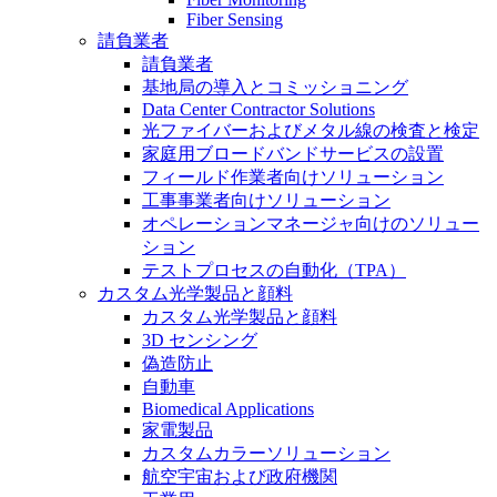
Fiber Sensing
請負業者
請負業者
基地局の導入とコミッショニング
Data Center Contractor Solutions
光ファイバーおよびメタル線の検査と検定
家庭用ブロードバンドサービスの設置
フィールド作業者向けソリューション
工事事業者向けソリューション
オペレーションマネージャ向けのソリュー
ション
テストプロセスの自動化（TPA）
カスタム光学製品と顔料
カスタム光学製品と顔料
3D センシング
偽造防止
自動車
Biomedical Applications
家電製品
カスタムカラーソリューション
航空宇宙および政府機関