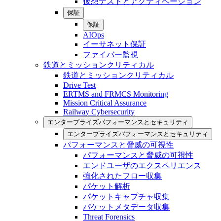
仮想テストとアクティベーション
保証
保証
AIOps
イーサネット保証
ファイバー監視
鉄道とミッションクリティカル
鉄道とミッションクリティカル
Drive Test
ERTMS and FRMCS Monitoring
Mission Critical Assurance
Railway Cybersecurity
エンタープライズパフォーマンスとセキュリティ
エンタープライズパフォーマンスとセキュリティ
パフォーマンスと脅威の可視性
パフォーマンスと脅威の可視性
エンドユーザのエクスペリエンス
強化されたフロー収集
パケット解析
パケットキャプチャ収集
パケットメタデータ収集
Threat Forensics