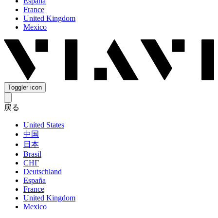
España
France
United Kingdom
Mexico
Toggler icon
戻る
United States
中国
日本
Brasil
СНГ
Deutschland
España
France
United Kingdom
Mexico