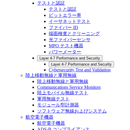
テストと認証
テストと認証
ビットエラー率
イーサネットテスト
ファイバー ID
端面検査とクリーニング
光ファイバーセンサ
MPO テスト機器
パワーメーター
Layer 4-7 Performance and Security
Layer 4-7 Performance and Security
Cybersecurity Test and Validation
陸上移動無線と軍用無線
陸上移動無線と軍用無線
Communications Service Monitors
陸上モバイル無線テスト
軍用無線テスト
モジュール型計測器
ソフトウェア無線およびシステム
航空電子機器
航空電子機器
ADS-B コンプライアンス