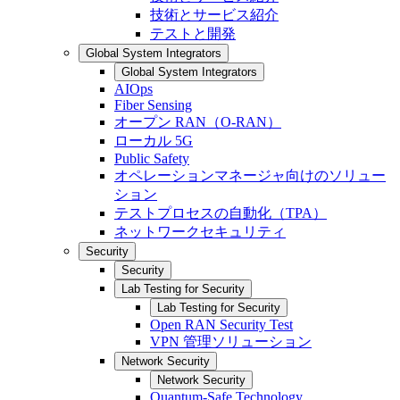
技術とサービス紹介
テストと開発
Global System Integrators
Global System Integrators
AIOps
Fiber Sensing
オープン RAN（O-RAN）
ローカル 5G
Public Safety
オペレーションマネージャ向けのソリュー
ション
テストプロセスの自動化（TPA）
ネットワークセキュリティ
Security
Security
Lab Testing for Security
Lab Testing for Security
Open RAN Security Test
VPN 管理ソリューション
Network Security
Network Security
Quantum-Safe Technology