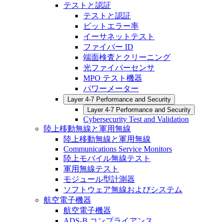
テストと認証
テストと認証
ビットエラー率
イーサネットテスト
ファイバー ID
端面検査とクリーニング
光ファイバーセンサ
MPO テスト機器
パワーメーター
Layer 4-7 Performance and Security
Layer 4-7 Performance and Security
Cybersecurity Test and Validation
陸上移動無線と軍用無線
陸上移動無線と軍用無線
Communications Service Monitors
陸上モバイル無線テスト
軍用無線テスト
モジュール型計測器
ソフトウェア無線およびシステム
航空電子機器
航空電子機器
ADS-B コンプライアンス