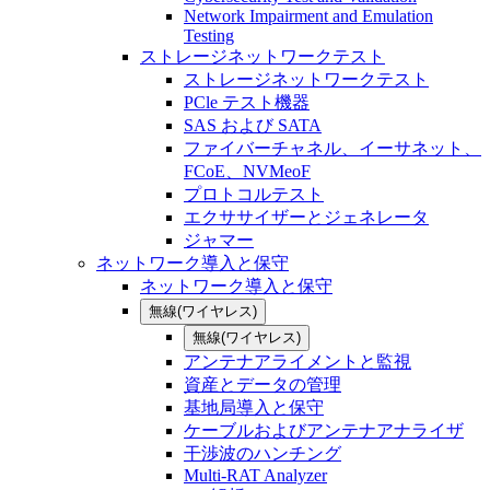
Network Impairment and Emulation
Testing
ストレージネットワークテスト
ストレージネットワークテスト
PCle テスト機器
SAS および SATA
ファイバーチャネル、イーサネット、
FCoE、NVMeoF
プロトコルテスト
エクササイザーとジェネレータ
ジャマー
ネットワーク導入と保守
ネットワーク導入と保守
無線(ワイヤレス)
無線(ワイヤレス)
アンテナアライメントと監視
資産とデータの管理
基地局導入と保守
ケーブルおよびアンテナアナライザ
干渉波のハンチング
Multi-RAT Analyzer