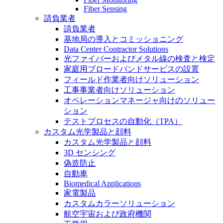
Fiber Sensing
請負業者
請負業者
基地局の導入とコミッショニング
Data Center Contractor Solutions
光ファイバーおよびメタル線の検査と検定
家庭用ブロードバンドサービスの設置
フィールド作業者向けソリューション
工事事業者向けソリューション
オペレーションマネージャ向けのソリュー
ション
テストプロセスの自動化（TPA）
カスタム光学製品と顔料
カスタム光学製品と顔料
3D センシング
偽造防止
自動車
Biomedical Applications
家電製品
カスタムカラーソリューション
航空宇宙および政府機関