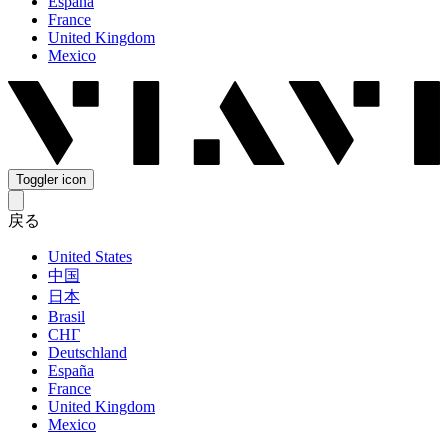
España
France
United Kingdom
Mexico
Toggler icon
戻る
United States
中国
日本
Brasil
СНГ
Deutschland
España
France
United Kingdom
Mexico