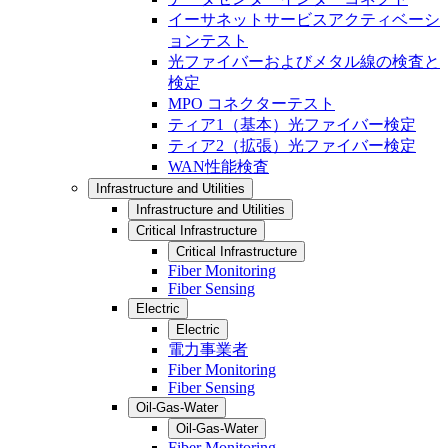
イーサネットサービスアクティベーシ
ョンテスト
光ファイバーおよびメタル線の検査と
検定
MPO コネクターテスト
ティア1（基本）光ファイバー検定
ティア2（拡張）光ファイバー検定
WAN性能検査
Infrastructure and Utilities
Infrastructure and Utilities
Critical Infrastructure
Critical Infrastructure
Fiber Monitoring
Fiber Sensing
Electric
Electric
電力事業者
Fiber Monitoring
Fiber Sensing
Oil-Gas-Water
Oil-Gas-Water
Fiber Monitoring