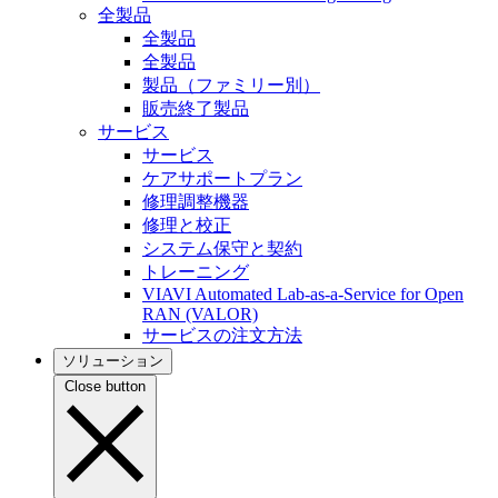
全製品
全製品
全製品
製品（ファミリー別）
販売終了製品
サービス
サービス
ケアサポートプラン
修理調整機器
修理と校正
システム保守と契約
トレーニング
VIAVI Automated Lab-as-a-Service for Open
RAN (VALOR)
サービスの注文方法
ソリューション
Close button