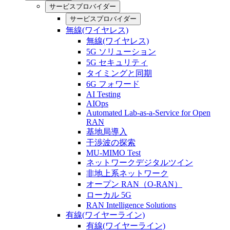
サービスプロバイダー
サービスプロバイダー
無線(ワイヤレス)
無線(ワイヤレス)
5G ソリューション
5G セキュリティ
タイミングと同期
6G フォワード
AI Testing
AIOps
Automated Lab-as-a-Service for Open
RAN
基地局導入
干渉波の探索
MU-MIMO Test
ネットワークデジタルツイン
非地上系ネットワーク
オープン RAN（O-RAN）
ローカル 5G
RAN Intelligence Solutions
有線(ワイヤーライン)
有線(ワイヤーライン)