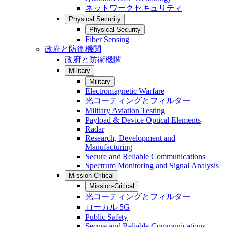
ネットワークセキュリティ
Physical Security
Physical Security
Fiber Sensing
政府と防衛機関
政府と防衛機関
Military
Military
Electromagnetic Warfare
光コーティングとフィルター
Military Aviation Testing
Payload & Device Optical Elements
Radar
Research, Development and
Manufacturing
Secure and Reliable Communications
Spectrum Monitoring and Signal Analysis
Mission-Critical
Mission-Critical
光コーティングとフィルター
ローカル 5G
Public Safety
Secure and Reliable Communications