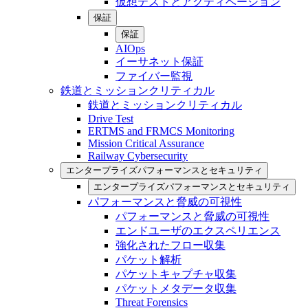
仮想テストとアクティベーション
保証
保証
AIOps
イーサネット保証
ファイバー監視
鉄道とミッションクリティカル
鉄道とミッションクリティカル
Drive Test
ERTMS and FRMCS Monitoring
Mission Critical Assurance
Railway Cybersecurity
エンタープライズパフォーマンスとセキュリティ
エンタープライズパフォーマンスとセキュリティ
パフォーマンスと脅威の可視性
パフォーマンスと脅威の可視性
エンドユーザのエクスペリエンス
強化されたフロー収集
パケット解析
パケットキャプチャ収集
パケットメタデータ収集
Threat Forensics