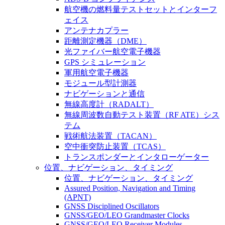
航空機の燃料量テストセットとインターフ
ェイス
アンテナカプラー
距離測定機器（DME）
光ファイバー航空電子機器
GPS シミュレーション
軍用航空電子機器
モジュール型計測器
ナビゲーションと通信
無線高度計（RADALT）
無線周波数自動テスト装置（RF ATE）シス
テム
戦術航法装置（TACAN）
空中衝突防止装置（TCAS）
トランスポンダーとインタローゲーター
位置、ナビゲーション、タイミング
位置、ナビゲーション、タイミング
Assured Position, Navigation and Timing
(APNT)
GNSS Disciplined Oscillators
GNSS/GEO/LEO Grandmaster Clocks
GNSS/GEO/LEO Receiver Modules