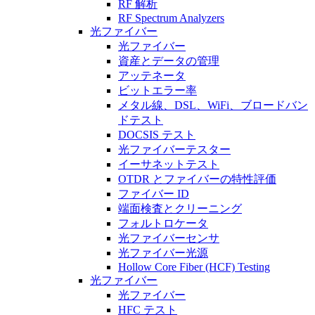
RF 解析
RF Spectrum Analyzers
光ファイバー
光ファイバー
資産とデータの管理
アッテネータ
ビットエラー率
メタル線、DSL、WiFi、ブロードバン
ドテスト
DOCSIS テスト
光ファイバーテスター
イーサネットテスト
OTDR とファイバーの特性評価
ファイバー ID
端面検査とクリーニング
フォルトロケータ
光ファイバーセンサ
光ファイバー光源
Hollow Core Fiber (HCF) Testing
光ファイバー
光ファイバー
HFC テスト