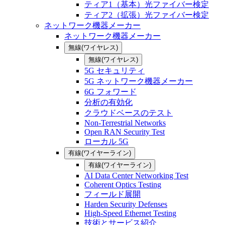
ティア1（基本）光ファイバー検定
ティア2（拡張）光ファイバー検定
ネットワーク機器メーカー
ネットワーク機器メーカー
無線(ワイヤレス)
無線(ワイヤレス)
5G セキュリティ
5G ネットワーク機器メーカー
6G フォワード
分析の有効化
クラウドベースのテスト
Non-Terrestrial Networks
Open RAN Security Test
ローカル 5G
有線(ワイヤーライン)
有線(ワイヤーライン)
AI Data Center Networking Test
Coherent Optics Testing
フィールド展開
Harden Security Defenses
High-Speed Ethernet Testing
技術とサービス紹介