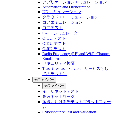
アプリケーションエミュレーション
Automation and Orchestration
UE エミュレーション
クラウド UE エミュレーション
コアエミュレーション
コアテスト
O-CU シミュレータ
O-CU テスト
O-DU テスト
O-RU テスト
Radio Frequency (RF) and Wi-Fi Channel
Emulation
セキュリティ検証
Taas（Test as a Service、サービスとし
てのテスト）
光ファイバー
光ファイバー
イーサネットテスト
高速ネットワーク
製造における光テストプラットフォー
ム
Cybersecurity Test and Validation