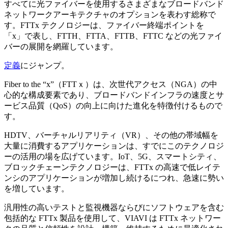
すべてに光ファイバーを使用するさまざまなブロードバンド
ネットワークアーキテクチャのオプションを表わす総称で
す。FTTx テクノロジーは、ファイバー終端ポイントを
「x」で表し、FTTH、FTTA、FTTB、FTTC などの光ファイ
バーの展開を網羅しています。
定義
にジャンプ。
Fiber to the “x”（FTTｘ）は、次世代アクセス（NGA）の中
心的な構成要素であり、ブロードバンドインフラの速度とサ
ービス品質（QoS）の向上に向けた進化を特徴付けるもので
す。
HDTV、バーチャルリアリティ（VR）、その他の帯域幅を
大量に消費するアプリケーションは、すでにこのテクノロジ
ーの活用の場を広げています。IoT、5G、スマートシティ、
ブロックチェーンテクノロジーは、FTTx の高速で低レイテ
ンシのアプリケーションが増加し続けるにつれ、急速に勢い
を増しています。
汎用性の高いテストと監視機器ならびにソフトウェアを含む
包括的な FTTx 製品を使用して、VIAVI は FTTx ネットワー