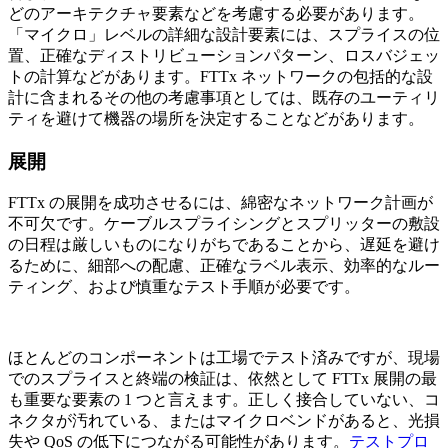
どのアーキテクチャ要素などを考慮する必要があります。
「マイクロ」レベルの詳細な設計要素には、スプライスの位
置、正確なディストリビューションパターン、ロスバジェッ
トの計算などがあります。FTTx ネットワークの包括的な設
計に含まれるその他の考慮事項としては、既存のユーティリ
ティを避けて機器の場所を決定することなどがあります。
展開
FTTx の展開を成功させるには、綿密なネットワーク計画が
不可欠です。ケーブルスプライシングとスプリッターの敷設
の日程は厳しいものになりがちであることから、遅延を避け
るために、細部への配慮、正確なラベル表示、効率的なルー
ティング、および慎重なテスト手順が必要です。
ほとんどのコンポーネントは工場でテスト済みですが、現場
でのスプライスと終端の検証は、依然として FTTx 展開の最
も重要な要素の 1 つと言えます。正しく接合していない、コ
ネクタが汚れている、またはマイクロベンドがあると、光損
失や QoS の低下につながる可能性があります。
テストプロ