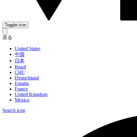
Toggler icon
戻る
United States
中国
日本
Brasil
СНГ
Deutschland
España
France
United Kingdom
Mexico
Search icon