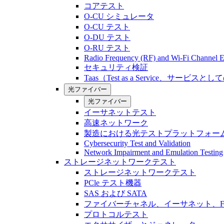
コアテスト
O-CU シミュレータ
O-CU テスト
O-DU テスト
O-RU テスト
Radio Frequency (RF) and Wi-Fi Channel E
セキュリティ検証
Taas（Test as a Service、サービス
光ファイバー
光ファイバー
イーサネットテスト
高速ネットワーク
製造における光テストプラットフォー
Cybersecurity Test and Validation
Network Impairment and Emulation Testing
ストレージネットワークテスト
ストレージネットワークテスト
PCle テスト機器
SAS および SATA
ファイバーチャネル、イーサネット、FCo
プロトコルテスト