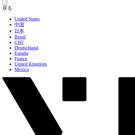
戻る
United States
中国
日本
Brasil
СНГ
Deutschland
España
France
United Kingdom
Mexico