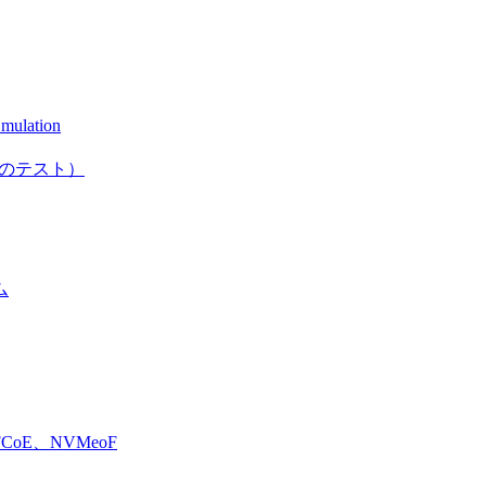
mulation
としてのテスト）
ム
E、NVMeoF