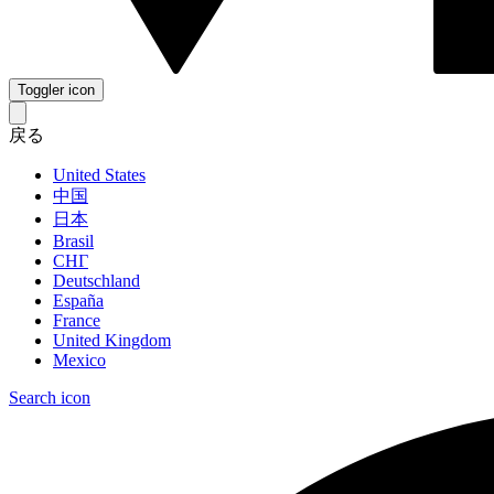
Toggler icon
戻る
United States
中国
日本
Brasil
СНГ
Deutschland
España
France
United Kingdom
Mexico
Search icon