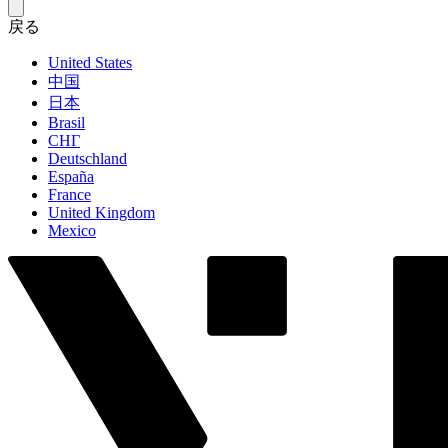
戻る
United States
中国
日本
Brasil
СНГ
Deutschland
España
France
United Kingdom
Mexico