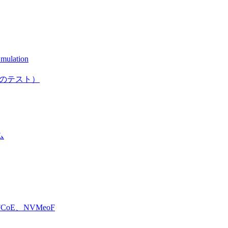
mulation
としてのテスト）
ム
E、NVMeoF