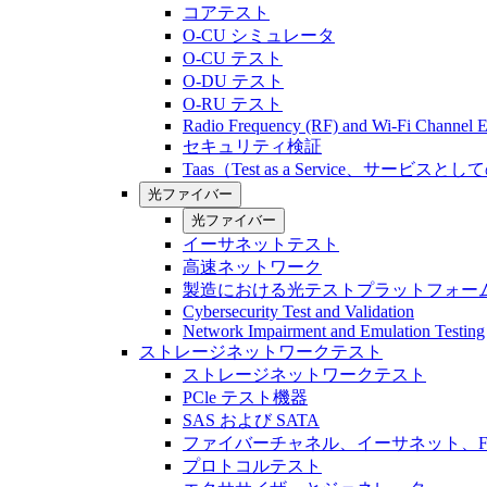
コアテスト
O-CU シミュレータ
O-CU テスト
O-DU テスト
O-RU テスト
Radio Frequency (RF) and Wi-Fi Channel E
セキュリティ検証
Taas（Test as a Service、サービス
光ファイバー
光ファイバー
イーサネットテスト
高速ネットワーク
製造における光テストプラットフォー
Cybersecurity Test and Validation
Network Impairment and Emulation Testing
ストレージネットワークテスト
ストレージネットワークテスト
PCle テスト機器
SAS および SATA
ファイバーチャネル、イーサネット、FCo
プロトコルテスト