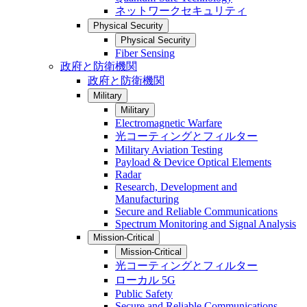
ネットワークセキュリティ
Physical Security
Physical Security
Fiber Sensing
政府と防衛機関
政府と防衛機関
Military
Military
Electromagnetic Warfare
光コーティングとフィルター
Military Aviation Testing
Payload & Device Optical Elements
Radar
Research, Development and
Manufacturing
Secure and Reliable Communications
Spectrum Monitoring and Signal Analysis
Mission-Critical
Mission-Critical
光コーティングとフィルター
ローカル 5G
Public Safety
Secure and Reliable Communications