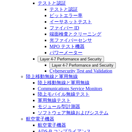
テストと認証
テストと認証
ビットエラー率
イーサネットテスト
ファイバー ID
端面検査とクリーニング
光ファイバーセンサ
MPO テスト機器
パワーメーター
Layer 4-7 Performance and Security
Layer 4-7 Performance and Security
Cybersecurity Test and Validation
陸上移動無線と軍用無線
陸上移動無線と軍用無線
Communications Service Monitors
陸上モバイル無線テスト
軍用無線テスト
モジュール型計測器
ソフトウェア無線およびシステム
航空電子機器
航空電子機器
ADS-B コンプライアンス