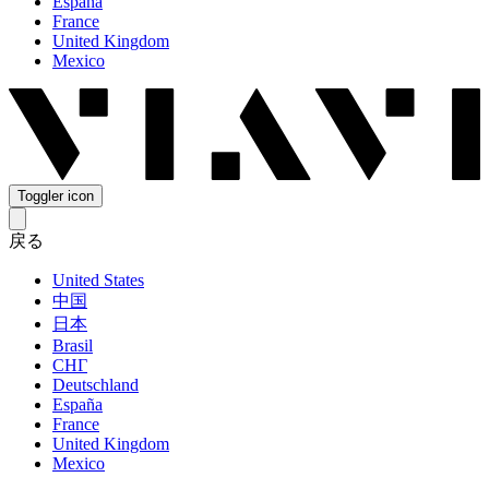
España
France
United Kingdom
Mexico
Toggler icon
戻る
United States
中国
日本
Brasil
СНГ
Deutschland
España
France
United Kingdom
Mexico