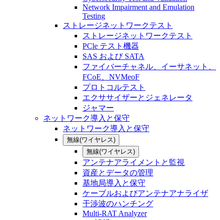
Network Impairment and Emulation
Testing
ストレージネットワークテスト
ストレージネットワークテスト
PCle テスト機器
SAS および SATA
ファイバーチャネル、イーサネット、
FCoE、NVMeoF
プロトコルテスト
エクササイザーとジェネレータ
ジャマー
ネットワーク導入と保守
ネットワーク導入と保守
無線(ワイヤレス)
無線(ワイヤレス)
アンテナアライメントと監視
資産とデータの管理
基地局導入と保守
ケーブルおよびアンテナアナライザ
干渉波のハンチング
Multi-RAT Analyzer