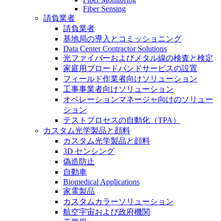
Fiber Sensing
請負業者
請負業者
基地局の導入とコミッショニング
Data Center Contractor Solutions
光ファイバーおよびメタル線の検査と検定
家庭用ブロードバンドサービスの設置
フィールド作業者向けソリューション
工事事業者向けソリューション
オペレーションマネージャ向けのソリュー
ション
テストプロセスの自動化（TPA）
カスタム光学製品と顔料
カスタム光学製品と顔料
3D センシング
偽造防止
自動車
Biomedical Applications
家電製品
カスタムカラーソリューション
航空宇宙および政府機関