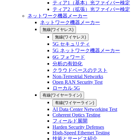
ティア1（基本）光ファイバー検定
ティア2（拡張）光ファイバー検定
ネットワーク機器メーカー
ネットワーク機器メーカー
無線(ワイヤレス)
無線(ワイヤレス)
5G セキュリティ
5G ネットワーク機器メーカー
6G フォワード
分析の有効化
クラウドベースのテスト
Non-Terrestrial Networks
Open RAN Security Test
ローカル 5G
有線(ワイヤーライン)
有線(ワイヤーライン)
AI Data Center Networking Test
Coherent Optics Testing
フィールド展開
Harden Security Defenses
High-Speed Ethernet Testing
技術とサービス紹介