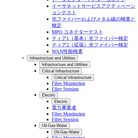
イーサネットサービスアクティベーシ
ョンテスト
光ファイバーおよびメタル線の検査と
検定
MPO コネクターテスト
ティア1（基本）光ファイバー検定
ティア2（拡張）光ファイバー検定
WAN性能検査
Infrastructure and Utilities
Infrastructure and Utilities
Critical Infrastructure
Critical Infrastructure
Fiber Monitoring
Fiber Sensing
Electric
Electric
電力事業者
Fiber Monitoring
Fiber Sensing
Oil-Gas-Water
Oil-Gas-Water
Fiber Monitoring