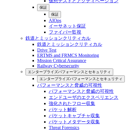
仮想テストとアクティベーション
保証
保証
AIOps
イーサネット保証
ファイバー監視
鉄道とミッションクリティカル
鉄道とミッションクリティカル
Drive Test
ERTMS and FRMCS Monitoring
Mission Critical Assurance
Railway Cybersecurity
エンタープライズパフォーマンスとセキュリティ
エンタープライズパフォーマンスとセキュリティ
パフォーマンスと脅威の可視性
パフォーマンスと脅威の可視性
エンドユーザのエクスペリエンス
強化されたフロー収集
パケット解析
パケットキャプチャ収集
パケットメタデータ収集
Threat Forensics