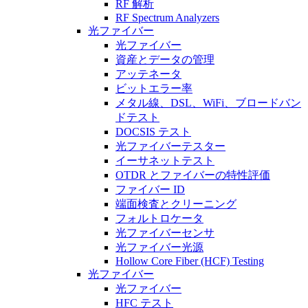
RF 解析
RF Spectrum Analyzers
光ファイバー
光ファイバー
資産とデータの管理
アッテネータ
ビットエラー率
メタル線、DSL、WiFi、ブロードバン
ドテスト
DOCSIS テスト
光ファイバーテスター
イーサネットテスト
OTDR とファイバーの特性評価
ファイバー ID
端面検査とクリーニング
フォルトロケータ
光ファイバーセンサ
光ファイバー光源
Hollow Core Fiber (HCF) Testing
光ファイバー
光ファイバー
HFC テスト