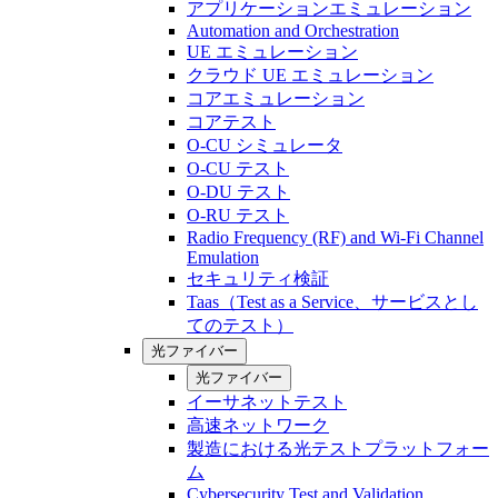
アプリケーションエミュレーション
Automation and Orchestration
UE エミュレーション
クラウド UE エミュレーション
コアエミュレーション
コアテスト
O-CU シミュレータ
O-CU テスト
O-DU テスト
O-RU テスト
Radio Frequency (RF) and Wi-Fi Channel
Emulation
セキュリティ検証
Taas（Test as a Service、サービスとし
てのテスト）
光ファイバー
光ファイバー
イーサネットテスト
高速ネットワーク
製造における光テストプラットフォー
ム
Cybersecurity Test and Validation