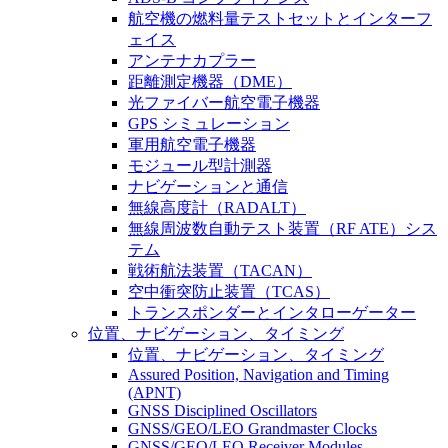
航空機の燃料量テストセットとインターフ
ェイス
アンテナカプラー
距離測定機器（DME）
光ファイバー航空電子機器
GPS シミュレーション
軍用航空電子機器
モジュール型計測器
ナビゲーションと通信
無線高度計（RADALT）
無線周波数自動テスト装置（RF ATE）シス
テム
戦術航法装置（TACAN）
空中衝突防止装置（TCAS）
トランスポンダーとインタローゲーター
位置、ナビゲーション、タイミング
位置、ナビゲーション、タイミング
Assured Position, Navigation and Timing
(APNT)
GNSS Disciplined Oscillators
GNSS/GEO/LEO Grandmaster Clocks
GNSS/GEO/LEO Receiver Modules