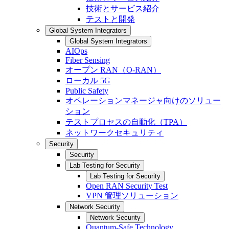
技術とサービス紹介
テストと開発
Global System Integrators
Global System Integrators
AIOps
Fiber Sensing
オープン RAN（O-RAN）
ローカル 5G
Public Safety
オペレーションマネージャ向けのソリュー
ション
テストプロセスの自動化（TPA）
ネットワークセキュリティ
Security
Security
Lab Testing for Security
Lab Testing for Security
Open RAN Security Test
VPN 管理ソリューション
Network Security
Network Security
Quantum-Safe Technology