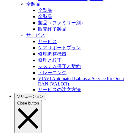
全製品
全製品
全製品
製品（ファミリー別）
販売終了製品
サービス
サービス
ケアサポートプラン
修理調整機器
修理と校正
システム保守と契約
トレーニング
VIAVI Automated Lab-as-a-Service for Open
RAN (VALOR)
サービスの注文方法
ソリューション
Close button