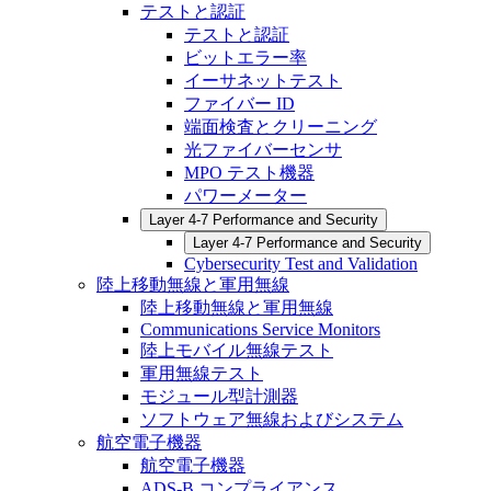
テストと認証
テストと認証
ビットエラー率
イーサネットテスト
ファイバー ID
端面検査とクリーニング
光ファイバーセンサ
MPO テスト機器
パワーメーター
Layer 4-7 Performance and Security
Layer 4-7 Performance and Security
Cybersecurity Test and Validation
陸上移動無線と軍用無線
陸上移動無線と軍用無線
Communications Service Monitors
陸上モバイル無線テスト
軍用無線テスト
モジュール型計測器
ソフトウェア無線およびシステム
航空電子機器
航空電子機器
ADS-B コンプライアンス