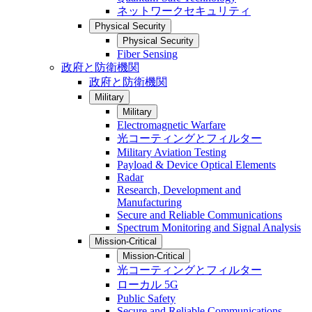
ネットワークセキュリティ
Physical Security
Physical Security
Fiber Sensing
政府と防衛機関
政府と防衛機関
Military
Military
Electromagnetic Warfare
光コーティングとフィルター
Military Aviation Testing
Payload & Device Optical Elements
Radar
Research, Development and
Manufacturing
Secure and Reliable Communications
Spectrum Monitoring and Signal Analysis
Mission-Critical
Mission-Critical
光コーティングとフィルター
ローカル 5G
Public Safety
Secure and Reliable Communications