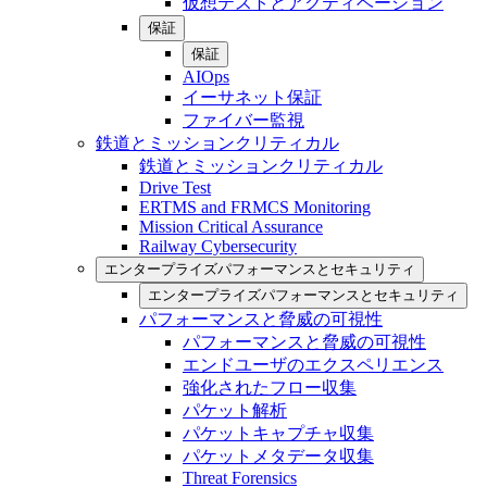
仮想テストとアクティベーション
保証
保証
AIOps
イーサネット保証
ファイバー監視
鉄道とミッションクリティカル
鉄道とミッションクリティカル
Drive Test
ERTMS and FRMCS Monitoring
Mission Critical Assurance
Railway Cybersecurity
エンタープライズパフォーマンスとセキュリティ
エンタープライズパフォーマンスとセキュリティ
パフォーマンスと脅威の可視性
パフォーマンスと脅威の可視性
エンドユーザのエクスペリエンス
強化されたフロー収集
パケット解析
パケットキャプチャ収集
パケットメタデータ収集
Threat Forensics