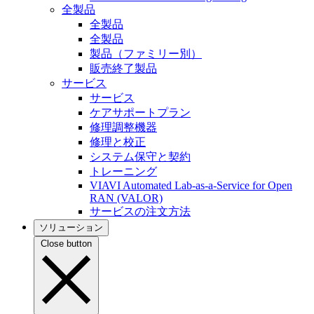
全製品
全製品
全製品
製品（ファミリー別）
販売終了製品
サービス
サービス
ケアサポートプラン
修理調整機器
修理と校正
システム保守と契約
トレーニング
VIAVI Automated Lab-as-a-Service for Open
RAN (VALOR)
サービスの注文方法
ソリューション
Close button