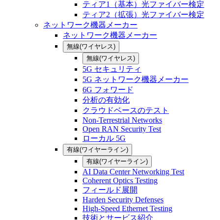
ティア1（基本）光ファイバー検定
ティア2（拡張）光ファイバー検定
ネットワーク機器メーカー
ネットワーク機器メーカー
無線(ワイヤレス)
無線(ワイヤレス)
5G セキュリティ
5G ネットワーク機器メーカー
6G フォワード
分析の有効化
クラウドベースのテスト
Non-Terrestrial Networks
Open RAN Security Test
ローカル 5G
有線(ワイヤーライン)
有線(ワイヤーライン)
AI Data Center Networking Test
Coherent Optics Testing
フィールド展開
Harden Security Defenses
High-Speed Ethernet Testing
技術とサービス紹介