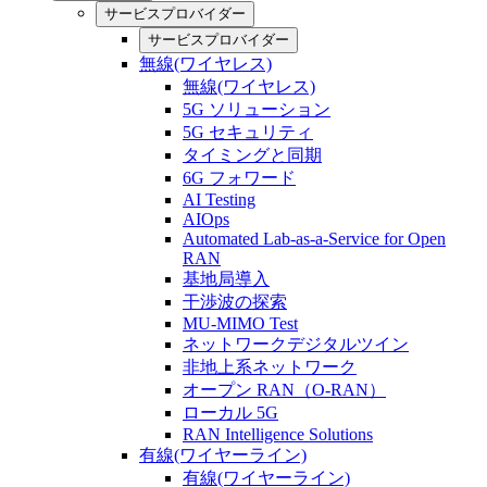
サービスプロバイダー
サービスプロバイダー
無線(ワイヤレス)
無線(ワイヤレス)
5G ソリューション
5G セキュリティ
タイミングと同期
6G フォワード
AI Testing
AIOps
Automated Lab-as-a-Service for Open
RAN
基地局導入
干渉波の探索
MU-MIMO Test
ネットワークデジタルツイン
非地上系ネットワーク
オープン RAN（O-RAN）
ローカル 5G
RAN Intelligence Solutions
有線(ワイヤーライン)
有線(ワイヤーライン)