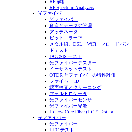
RF 解析
RF Spectrum Analyzers
光ファイバー
光ファイバー
資産とデータの管理
アッテネータ
ビットエラー率
メタル線、DSL、WiFi、ブロードバン
ドテスト
DOCSIS テスト
光ファイバーテスター
イーサネットテスト
OTDR とファイバーの特性評価
ファイバー ID
端面検査とクリーニング
フォルトロケータ
光ファイバーセンサ
光ファイバー光源
Hollow Core Fiber (HCF) Testing
光ファイバー
光ファイバー
HFC テスト