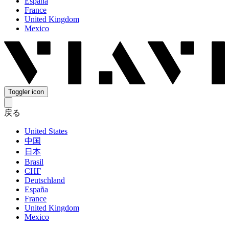
España
France
United Kingdom
Mexico
Toggler icon
戻る
United States
中国
日本
Brasil
СНГ
Deutschland
España
France
United Kingdom
Mexico