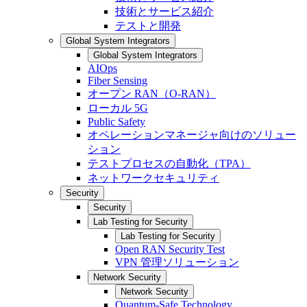
技術とサービス紹介
テストと開発
Global System Integrators
Global System Integrators
AIOps
Fiber Sensing
オープン RAN（O-RAN）
ローカル 5G
Public Safety
オペレーションマネージャ向けのソリュー
ション
テストプロセスの自動化（TPA）
ネットワークセキュリティ
Security
Security
Lab Testing for Security
Lab Testing for Security
Open RAN Security Test
VPN 管理ソリューション
Network Security
Network Security
Quantum-Safe Technology