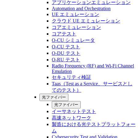
アプリケーションエミュレーション
Automation and Orchestration
UE エミュレーション
クラウド UE エミュレーション
コアエミュレーション
コアテスト
O-CU シミュレータ
O-CU テスト
O-DU テスト
O-RU テスト
Radio Frequency (RF) and Wi-Fi Channel
Emulation
セキュリティ検証
Taas（Test as a Service、サービスとし
てのテスト）
光ファイバー
光ファイバー
イーサネットテスト
高速ネットワーク
製造における光テストプラットフォー
ム
Cybersecurity Test and Validation