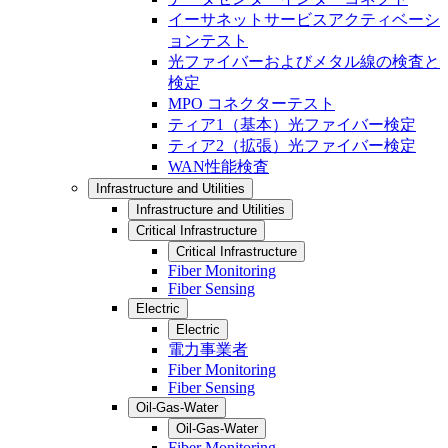
イーサネットサービスアクティベーシ
ョンテスト
光ファイバーおよびメタル線の検査と
検定
MPO コネクターテスト
ティア1（基本）光ファイバー検定
ティア2（拡張）光ファイバー検定
WAN性能検査
Infrastructure and Utilities
Infrastructure and Utilities
Critical Infrastructure
Critical Infrastructure
Fiber Monitoring
Fiber Sensing
Electric
Electric
電力事業者
Fiber Monitoring
Fiber Sensing
Oil-Gas-Water
Oil-Gas-Water
Fiber Monitoring