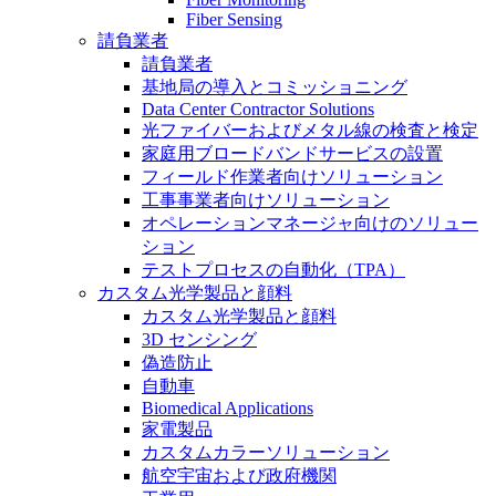
Fiber Sensing
請負業者
請負業者
基地局の導入とコミッショニング
Data Center Contractor Solutions
光ファイバーおよびメタル線の検査と検定
家庭用ブロードバンドサービスの設置
フィールド作業者向けソリューション
工事事業者向けソリューション
オペレーションマネージャ向けのソリュー
ション
テストプロセスの自動化（TPA）
カスタム光学製品と顔料
カスタム光学製品と顔料
3D センシング
偽造防止
自動車
Biomedical Applications
家電製品
カスタムカラーソリューション
航空宇宙および政府機関