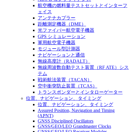
航空機の燃料量テストセットとインターフ
ェイス
アンテナカプラー
距離測定機器（DME）
光ファイバー航空電子機器
GPS シミュレーション
軍用航空電子機器
モジュール型計測器
ナビゲーションと通信
無線高度計（RADALT）
無線周波数自動テスト装置（RF ATE）シス
テム
戦術航法装置（TACAN）
空中衝突防止装置（TCAS）
トランスポンダーとインタローゲーター
位置、ナビゲーション、タイミング
位置、ナビゲーション、タイミング
Assured Position, Navigation and Timing
(APNT)
GNSS Disciplined Oscillators
GNSS/GEO/LEO Grandmaster Clocks
GNSS/GEO/LEO Receiver Modules