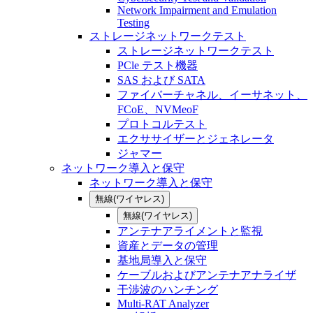
Network Impairment and Emulation
Testing
ストレージネットワークテスト
ストレージネットワークテスト
PCle テスト機器
SAS および SATA
ファイバーチャネル、イーサネット、
FCoE、NVMeoF
プロトコルテスト
エクササイザーとジェネレータ
ジャマー
ネットワーク導入と保守
ネットワーク導入と保守
無線(ワイヤレス)
無線(ワイヤレス)
アンテナアライメントと監視
資産とデータの管理
基地局導入と保守
ケーブルおよびアンテナアナライザ
干渉波のハンチング
Multi-RAT Analyzer