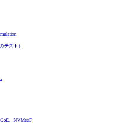
mulation
としてのテスト）
ム
E、NVMeoF