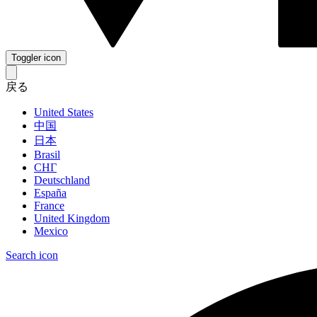
Toggler icon
戻る
United States
中国
日本
Brasil
СНГ
Deutschland
España
France
United Kingdom
Mexico
Search icon