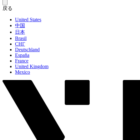
戻る
United States
中国
日本
Brasil
СНГ
Deutschland
España
France
United Kingdom
Mexico