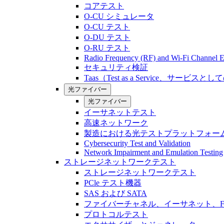
コアテスト
O-CU シミュレータ
O-CU テスト
O-DU テスト
O-RU テスト
Radio Frequency (RF) and Wi-Fi Channel E
セキュリティ検証
Taas（Test as a Service、サービス
光ファイバー
光ファイバー
イーサネットテスト
高速ネットワーク
製造における光テストプラットフォー
Cybersecurity Test and Validation
Network Impairment and Emulation Testing
ストレージネットワークテスト
ストレージネットワークテスト
PCle テスト機器
SAS および SATA
ファイバーチャネル、イーサネット、FCo
プロトコルテスト