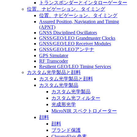
トランスポンダーとインタローゲーター
位置、ナビゲーション、タイミング
位置、ナビゲーション、タイミング
Assured Position, Navigation and Timing
(APNT)
GNSS Disciplined Oscillators
GNSS/GEO/LEO Grandmaster Clocks
GNSS/GEO/LEO Receiver Modules
GNSS/GEO/LEOアンテナ
GPS Simulator
RF Transcoder
Resilient GEO/LEO Timing Services
カスタム光学製品と顔料
カスタム光学製品と顔料
カスタム光学製品
カスタム光学製品
カスタム光フィルター
光成形光学
MicroNIR スペクトロメーター
顔料
顔料
ブランド保護
ChromaFlair 色素