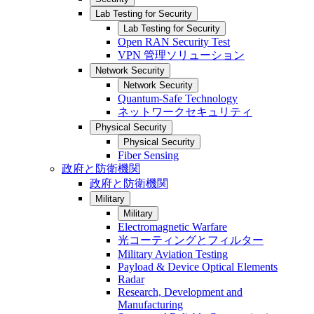
Lab Testing for Security
Lab Testing for Security
Open RAN Security Test
VPN 管理ソリューション
Network Security
Network Security
Quantum-Safe Technology
ネットワークセキュリティ
Physical Security
Physical Security
Fiber Sensing
政府と防衛機関
政府と防衛機関
Military
Military
Electromagnetic Warfare
光コーティングとフィルター
Military Aviation Testing
Payload & Device Optical Elements
Radar
Research, Development and
Manufacturing