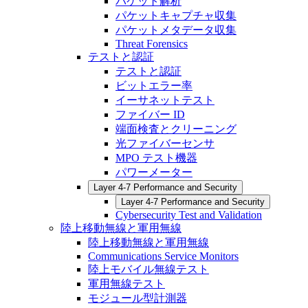
パケット解析
パケットキャプチャ収集
パケットメタデータ収集
Threat Forensics
テストと認証
テストと認証
ビットエラー率
イーサネットテスト
ファイバー ID
端面検査とクリーニング
光ファイバーセンサ
MPO テスト機器
パワーメーター
Layer 4-7 Performance and Security
Layer 4-7 Performance and Security
Cybersecurity Test and Validation
陸上移動無線と軍用無線
陸上移動無線と軍用無線
Communications Service Monitors
陸上モバイル無線テスト
軍用無線テスト
モジュール型計測器