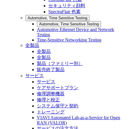
セキュリティ顔料
SpectraFlair 色素
Automotive, Time Sensitive Testing
Automotive, Time Sensitive Testing
Automotive Ethernet Device and Network
Testing
Time-Sensitive Networking Testing
全製品
全製品
全製品
製品（ファミリー別）
販売終了製品
サービス
サービス
ケアサポートプラン
修理調整機器
修理と校正
システム保守と契約
トレーニング
VIAVI Automated Lab-as-a-Service for Open
RAN (VALOR)
サービスの注文方法