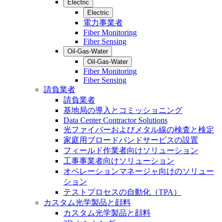
Electric
Electric
電力事業者
Fiber Monitoring
Fiber Sensing
Oil-Gas-Water
Oil-Gas-Water
Fiber Monitoring
Fiber Sensing
請負業者
請負業者
基地局の導入とコミッショニング
Data Center Contractor Solutions
光ファイバーおよびメタル線の検査と検定
家庭用ブロードバンドサービスの設置
フィールド作業者向けソリューション
工事事業者向けソリューション
オペレーションマネージャ向けのソリュー
ション
テストプロセスの自動化（TPA）
カスタム光学製品と顔料
カスタム光学製品と顔料