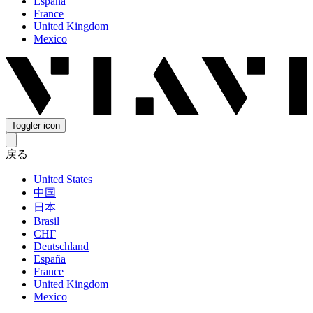
España
France
United Kingdom
Mexico
Toggler icon
戻る
United States
中国
日本
Brasil
СНГ
Deutschland
España
France
United Kingdom
Mexico