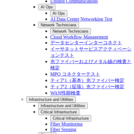
Unified Communications
AI Ops
AI Ops
AI Data Center Networking Test
Network Technicians
Network Technicians
Cloud Workflow Management
データセンターインターコネクト
イーサネットサービスアクティベーシ
ョンテスト
光ファイバーおよびメタル線の検査と
検定
MPO コネクターテスト
ティア1（基本）光ファイバー検定
ティア2（拡張）光ファイバー検定
WAN性能検査
Infrastructure and Utilities
Infrastructure and Utilities
Critical Infrastructure
Critical Infrastructure
Fiber Monitoring
Fiber Sensing