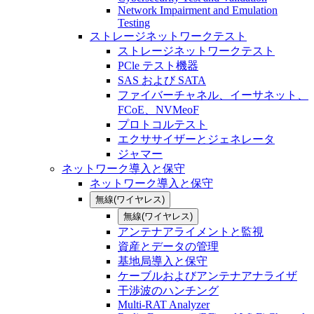
Network Impairment and Emulation
Testing
ストレージネットワークテスト
ストレージネットワークテスト
PCle テスト機器
SAS および SATA
ファイバーチャネル、イーサネット、
FCoE、NVMeoF
プロトコルテスト
エクササイザーとジェネレータ
ジャマー
ネットワーク導入と保守
ネットワーク導入と保守
無線(ワイヤレス)
無線(ワイヤレス)
アンテナアライメントと監視
資産とデータの管理
基地局導入と保守
ケーブルおよびアンテナアナライザ
干渉波のハンチング
Multi-RAT Analyzer