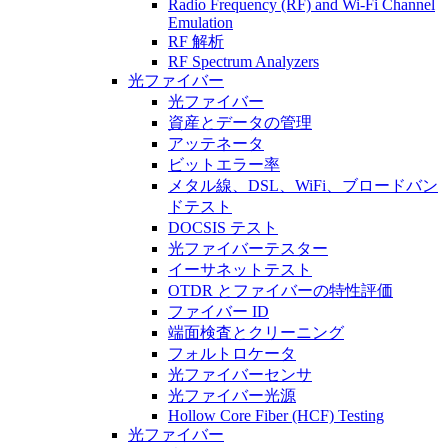
Radio Frequency (RF) and Wi-Fi Channel
Emulation
RF 解析
RF Spectrum Analyzers
光ファイバー
光ファイバー
資産とデータの管理
アッテネータ
ビットエラー率
メタル線、DSL、WiFi、ブロードバン
ドテスト
DOCSIS テスト
光ファイバーテスター
イーサネットテスト
OTDR とファイバーの特性評価
ファイバー ID
端面検査とクリーニング
フォルトロケータ
光ファイバーセンサ
光ファイバー光源
Hollow Core Fiber (HCF) Testing
光ファイバー