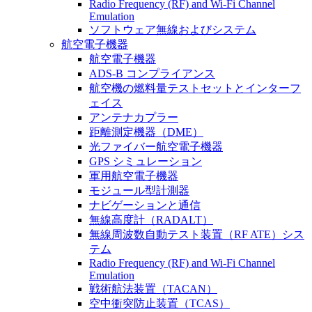
Radio Frequency (RF) and Wi-Fi Channel
Emulation
ソフトウェア無線およびシステム
航空電子機器
航空電子機器
ADS-B コンプライアンス
航空機の燃料量テストセットとインターフ
ェイス
アンテナカプラー
距離測定機器（DME）
光ファイバー航空電子機器
GPS シミュレーション
軍用航空電子機器
モジュール型計測器
ナビゲーションと通信
無線高度計（RADALT）
無線周波数自動テスト装置（RF ATE）シス
テム
Radio Frequency (RF) and Wi-Fi Channel
Emulation
戦術航法装置（TACAN）
空中衝突防止装置（TCAS）