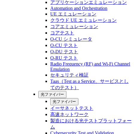
アプリケーションエミュレーション
Automation and Orchestration
UE エミュレーション
クラウド UE エミュレーション
コアエミュレーション
コアテスト
O-CU シミュレータ
O-CU テスト
O-DU テスト
O-RU テスト
Radio Frequency (RF) and Wi-Fi Channel
Emulation
セキュリティ検証
Taas（Test as a Service、サービスとし
てのテスト）
光ファイバー
光ファイバー
イーサネットテスト
高速ネットワーク
製造における光テストプラットフォー
ム
Cybersecurity Test and Validation