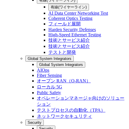
有線(ワイヤーライン)
有線(ワイヤーライン)
AI Data Center Networking Test
Coherent Optics Testing
フィールド展開
Harden Security Defenses
High-Speed Ethernet Testing
技術とサービス紹介
技術とサービス紹介
テストと開発
Global System Integrators
Global System Integrators
AIOps
Fiber Sensing
オープン RAN（O-RAN）
ローカル 5G
Public Safety
オペレーションマネージャ向けのソリュー
ション
テストプロセスの自動化（TPA）
ネットワークセキュリティ
Security
Security