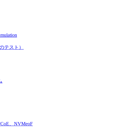
mulation
としてのテスト）
ム
E、NVMeoF