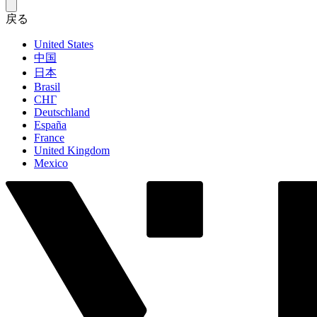
戻る
United States
中国
日本
Brasil
СНГ
Deutschland
España
France
United Kingdom
Mexico