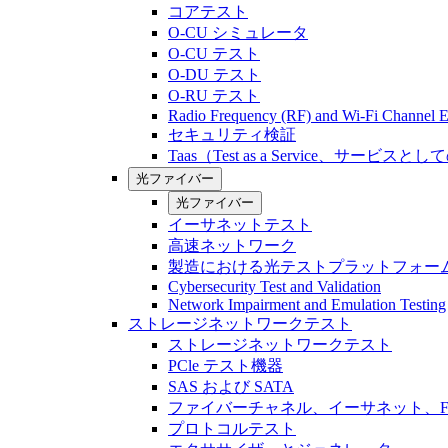
コアテスト
O-CU シミュレータ
O-CU テスト
O-DU テスト
O-RU テスト
Radio Frequency (RF) and Wi-Fi Channel E
セキュリティ検証
Taas（Test as a Service、サービス
光ファイバー
光ファイバー
イーサネットテスト
高速ネットワーク
製造における光テストプラットフォー
Cybersecurity Test and Validation
Network Impairment and Emulation Testing
ストレージネットワークテスト
ストレージネットワークテスト
PCle テスト機器
SAS および SATA
ファイバーチャネル、イーサネット、FCo
プロトコルテスト