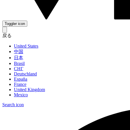
Toggler icon
戻る
United States
中国
日本
Brasil
СНГ
Deutschland
España
France
United Kingdom
Mexico
Search icon