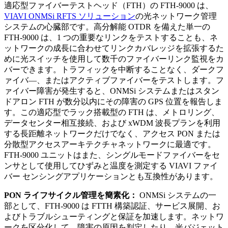
適応型ファイバーテストヘッド（FTH）の FTH-9000 は、
VIAVI ONMSi RFTS ソリューション
の光ネットワーク管理
システムの心臓部です。高分解能 OTDR を備えた単一の
FTH-9000 は、1 つの重要なリンクをテストすることも、ネ
ットワークの成長に合わせてリンクカバレッジを拡張するた
めに光スイッチを使用して数千のファイバーリンク監視をカ
バーできます。トラフィックを中断することなく、ダークフ
ァイバ―、またはアクティブファイバーをテストします。フ
ァイバー障害が発生すると、ONMSi システムまたはスタン
ドアロン FTH が数分以内にその障害の GPS 位置を報告しま
す。この適応型でラック搭載型の FTH は、メトロリング、
データセンター相互接続、および xWDM 波長プランを利用
する長距離ネットワークだけでなく、アクセス PON または
分散型アクセスアーキテクチャネットワークに最適です。
FTH-9000 ユニットはまた、シングルモードファイバーをセ
ンサとして使用してひずみと温度を測定する VIAVI ファイ
バー センシングアプリケーションとも互換性があります。
PON ライフサイクル管理を簡素化：
ONMSi システムの一
部として、FTH-9000 は FTTH 構築認証、サービス展開、お
よびトラブルシューティングと保証を加速します。ネットワ
ークを区分化して、障害の原因を判定したり、光バジェット