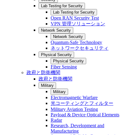
Lab Testing for Security
Lab Testing for Security
Open RAN Security Test
VPN 管理ソリューション
Network Security
Network Security
Quantum-Safe Technology
ネットワークセキュリティ
Physical Security
Physical Security
Fiber Sensing
政府と防衛機関
政府と防衛機関
Military
Military
Electromagnetic Warfare
光コーティングとフィルター
Military Aviation Testing
Payload & Device Optical Elements
Radar
Research, Development and
Manufacturing