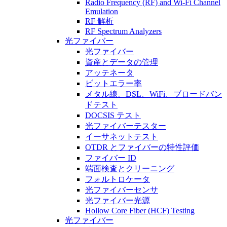
Radio Frequency (RF) and Wi-Fi Channel
Emulation
RF 解析
RF Spectrum Analyzers
光ファイバー
光ファイバー
資産とデータの管理
アッテネータ
ビットエラー率
メタル線、DSL、WiFi、ブロードバン
ドテスト
DOCSIS テスト
光ファイバーテスター
イーサネットテスト
OTDR とファイバーの特性評価
ファイバー ID
端面検査とクリーニング
フォルトロケータ
光ファイバーセンサ
光ファイバー光源
Hollow Core Fiber (HCF) Testing
光ファイバー