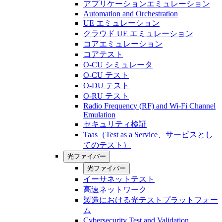
アプリケーションエミュレーション
Automation and Orchestration
UE エミュレーション
クラウド UE エミュレーション
コアエミュレーション
コアテスト
O-CU シミュレータ
O-CU テスト
O-DU テスト
O-RU テスト
Radio Frequency (RF) and Wi-Fi Channel
Emulation
セキュリティ検証
Taas（Test as a Service、サービスとし
てのテスト）
光ファイバー
光ファイバー
イーサネットテスト
高速ネットワーク
製造における光テストプラットフォー
ム
Cybersecurity Test and Validation