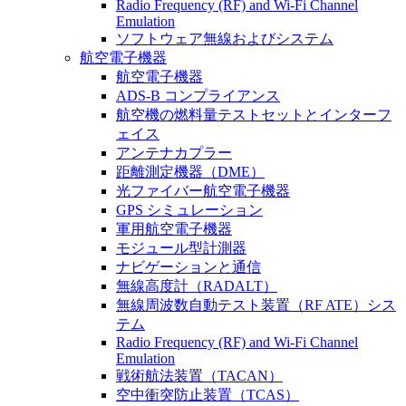
Radio Frequency (RF) and Wi-Fi Channel
Emulation
ソフトウェア無線およびシステム
航空電子機器
航空電子機器
ADS-B コンプライアンス
航空機の燃料量テストセットとインターフ
ェイス
アンテナカプラー
距離測定機器（DME）
光ファイバー航空電子機器
GPS シミュレーション
軍用航空電子機器
モジュール型計測器
ナビゲーションと通信
無線高度計（RADALT）
無線周波数自動テスト装置（RF ATE）シス
テム
Radio Frequency (RF) and Wi-Fi Channel
Emulation
戦術航法装置（TACAN）
空中衝突防止装置（TCAS）