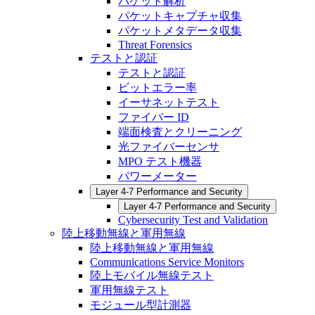
パケット解析
パケットキャプチャ収集
パケットメタデータ収集
Threat Forensics
テストと認証
テストと認証
ビットエラー率
イーサネットテスト
ファイバー ID
端面検査とクリーニング
光ファイバーセンサ
MPO テスト機器
パワーメーター
Layer 4-7 Performance and Security
Layer 4-7 Performance and Security
Cybersecurity Test and Validation
陸上移動無線と軍用無線
陸上移動無線と軍用無線
Communications Service Monitors
陸上モバイル無線テスト
軍用無線テスト
モジュール型計測器