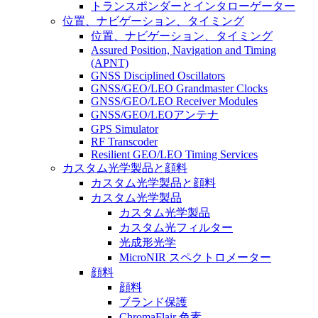
トランスポンダーとインタローゲーター
位置、ナビゲーション、タイミング
位置、ナビゲーション、タイミング
Assured Position, Navigation and Timing
(APNT)
GNSS Disciplined Oscillators
GNSS/GEO/LEO Grandmaster Clocks
GNSS/GEO/LEO Receiver Modules
GNSS/GEO/LEOアンテナ
GPS Simulator
RF Transcoder
Resilient GEO/LEO Timing Services
カスタム光学製品と顔料
カスタム光学製品と顔料
カスタム光学製品
カスタム光学製品
カスタム光フィルター
光成形光学
MicroNIR スペクトロメーター
顔料
顔料
ブランド保護
ChromaFlair 色素