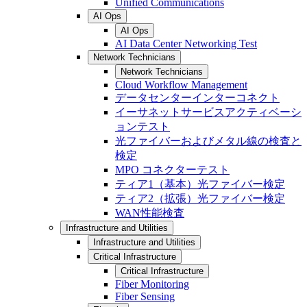
Unified Communications
AI Ops
AI Ops
AI Data Center Networking Test
Network Technicians
Network Technicians
Cloud Workflow Management
データセンターインターコネクト
イーサネットサービスアクティベーシ
ョンテスト
光ファイバーおよびメタル線の検査と
検定
MPO コネクターテスト
ティア1（基本）光ファイバー検定
ティア2（拡張）光ファイバー検定
WAN性能検査
Infrastructure and Utilities
Infrastructure and Utilities
Critical Infrastructure
Critical Infrastructure
Fiber Monitoring
Fiber Sensing