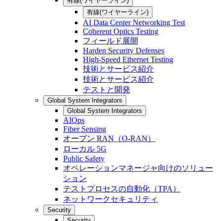
有線(ワイヤーライン)
有線(ワイヤーライン)
AI Data Center Networking Test
Coherent Optics Testing
フィールド展開
Harden Security Defenses
High-Speed Ethernet Testing
技術とサービス紹介
技術とサービス紹介
テストと開発
Global System Integrators
Global System Integrators
AIOps
Fiber Sensing
オープン RAN（O-RAN）
ローカル 5G
Public Safety
オペレーションマネージャ向けのソリュー
ション
テストプロセスの自動化（TPA）
ネットワークセキュリティ
Security
Security