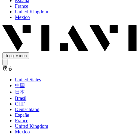
España
France
United Kingdom
Mexico
Toggler icon
戻る
United States
中国
日本
Brasil
СНГ
Deutschland
España
France
United Kingdom
Mexico