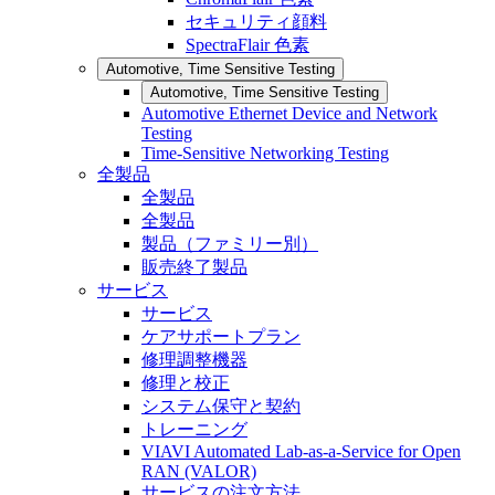
セキュリティ顔料
SpectraFlair 色素
Automotive, Time Sensitive Testing
Automotive, Time Sensitive Testing
Automotive Ethernet Device and Network
Testing
Time-Sensitive Networking Testing
全製品
全製品
全製品
製品（ファミリー別）
販売終了製品
サービス
サービス
ケアサポートプラン
修理調整機器
修理と校正
システム保守と契約
トレーニング
VIAVI Automated Lab-as-a-Service for Open
RAN (VALOR)
サービスの注文方法