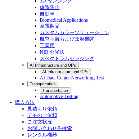
3D センシング
偽造防止
自動車
Biomedical Applications
家電製品
カスタムカラーソリューション
航空宇宙および政府機関
工業用
NIR 分光法
スペクトラムセンシング
AI Infrastructure and OPs
AI Infrastructure and OPs
AI Data Center Networking Test
Transportation
Transportation
Automotive Testing
購入方法
見積もり依頼
デモのご依頼
ご注文状況
お問い合わせ先検索
レンタル機器