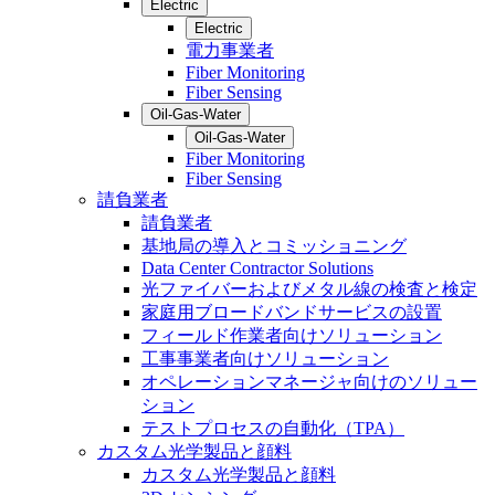
Electric
Electric
電力事業者
Fiber Monitoring
Fiber Sensing
Oil-Gas-Water
Oil-Gas-Water
Fiber Monitoring
Fiber Sensing
請負業者
請負業者
基地局の導入とコミッショニング
Data Center Contractor Solutions
光ファイバーおよびメタル線の検査と検定
家庭用ブロードバンドサービスの設置
フィールド作業者向けソリューション
工事事業者向けソリューション
オペレーションマネージャ向けのソリュー
ション
テストプロセスの自動化（TPA）
カスタム光学製品と顔料
カスタム光学製品と顔料