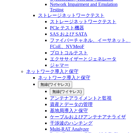
Network Impairment and Emulation
Testing
ストレージネットワークテスト
ストレージネットワークテスト
PCle テスト機器
SAS および SATA
ファイバーチャネル、イーサネット、
FCoE、NVMeoF
プロトコルテスト
エクササイザーとジェネレータ
ジャマー
ネットワーク導入と保守
ネットワーク導入と保守
無線(ワイヤレス)
無線(ワイヤレス)
アンテナアライメントと監視
資産とデータの管理
基地局導入と保守
ケーブルおよびアンテナアナライザ
干渉波のハンチング
Multi-RAT Analyzer