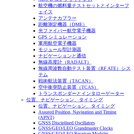
航空機の燃料量テストセットとインターフ
ェイス
アンテナカプラー
距離測定機器（DME）
光ファイバー航空電子機器
GPS シミュレーション
軍用航空電子機器
モジュール型計測器
ナビゲーションと通信
無線高度計（RADALT）
無線周波数自動テスト装置（RF ATE）シス
テム
戦術航法装置（TACAN）
空中衝突防止装置（TCAS）
トランスポンダーとインタローゲーター
位置、ナビゲーション、タイミング
位置、ナビゲーション、タイミング
Assured Position, Navigation and Timing
(APNT)
GNSS Disciplined Oscillators
GNSS/GEO/LEO Grandmaster Clocks
GNSS/GEO/LEO Receiver Modules