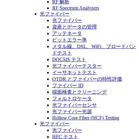
RF 解析
RF Spectrum Analyzers
光ファイバー
光ファイバー
資産とデータの管理
アッテネータ
ビットエラー率
メタル線、DSL、WiFi、ブロードバン
ドテスト
DOCSIS テスト
光ファイバーテスター
イーサネットテスト
OTDR とファイバーの特性評価
ファイバー ID
端面検査とクリーニング
フォルトロケータ
光ファイバーセンサ
光ファイバー光源
Hollow Core Fiber (HCF) Testing
光ファイバー
光ファイバー
HFC テスト