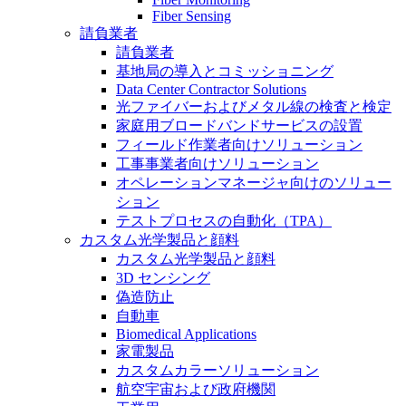
Fiber Sensing
請負業者
請負業者
基地局の導入とコミッショニング
Data Center Contractor Solutions
光ファイバーおよびメタル線の検査と検定
家庭用ブロードバンドサービスの設置
フィールド作業者向けソリューション
工事事業者向けソリューション
オペレーションマネージャ向けのソリュー
ション
テストプロセスの自動化（TPA）
カスタム光学製品と顔料
カスタム光学製品と顔料
3D センシング
偽造防止
自動車
Biomedical Applications
家電製品
カスタムカラーソリューション
航空宇宙および政府機関