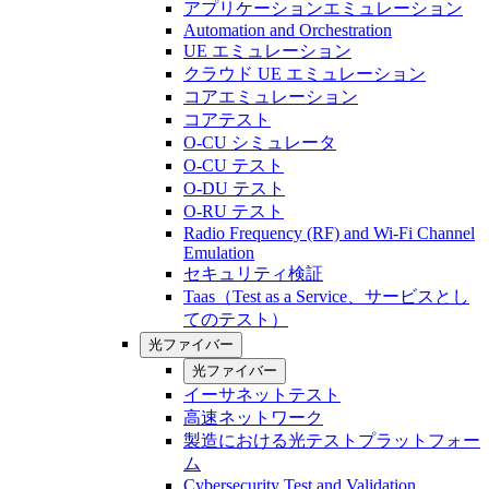
アプリケーションエミュレーション
Automation and Orchestration
UE エミュレーション
クラウド UE エミュレーション
コアエミュレーション
コアテスト
O-CU シミュレータ
O-CU テスト
O-DU テスト
O-RU テスト
Radio Frequency (RF) and Wi-Fi Channel
Emulation
セキュリティ検証
Taas（Test as a Service、サービスとし
てのテスト）
光ファイバー
光ファイバー
イーサネットテスト
高速ネットワーク
製造における光テストプラットフォー
ム
Cybersecurity Test and Validation