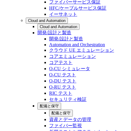
ファイバーサービス保証
HFC/ケーブルサービス保証
イーサネット
Cloud and Automation
Cloud and Automation
開発/設計と製造
開発/設計と製造
Automation and Orchestration
クラウド UE エミュレーション
コアエミュレーション
コアテスト
O-CU シミュレータ
O-CU テスト
O-DU テスト
O-RU テスト
RIC テスト
セキュリティ検証
配備と保守
配備と保守
資産とデータの管理
ファイバー監視