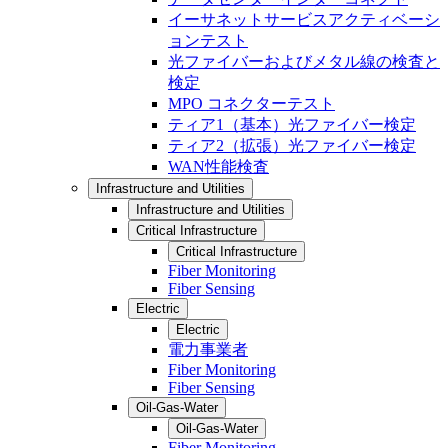
イーサネットサービスアクティベーシ
ョンテスト
光ファイバーおよびメタル線の検査と
検定
MPO コネクターテスト
ティア1（基本）光ファイバー検定
ティア2（拡張）光ファイバー検定
WAN性能検査
Infrastructure and Utilities
Infrastructure and Utilities
Critical Infrastructure
Critical Infrastructure
Fiber Monitoring
Fiber Sensing
Electric
Electric
電力事業者
Fiber Monitoring
Fiber Sensing
Oil-Gas-Water
Oil-Gas-Water
Fiber Monitoring