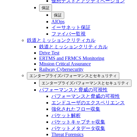
仮想テストとアクティベーション
保証
保証
AIOps
イーサネット保証
ファイバー監視
鉄道とミッションクリティカル
鉄道とミッションクリティカル
Drive Test
ERTMS and FRMCS Monitoring
Mission Critical Assurance
Railway Cybersecurity
エンタープライズパフォーマンスとセキュリティ
エンタープライズパフォーマンスとセキュリティ
パフォーマンスと脅威の可視性
パフォーマンスと脅威の可視性
エンドユーザのエクスペリエンス
強化されたフロー収集
パケット解析
パケットキャプチャ収集
パケットメタデータ収集
Threat Forensics