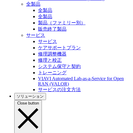
全製品
全製品
全製品
製品（ファミリー別）
販売終了製品
サービス
サービス
ケアサポートプラン
修理調整機器
修理と校正
システム保守と契約
トレーニング
VIAVI Automated Lab-as-a-Service for Open
RAN (VALOR)
サービスの注文方法
ソリューション
Close button