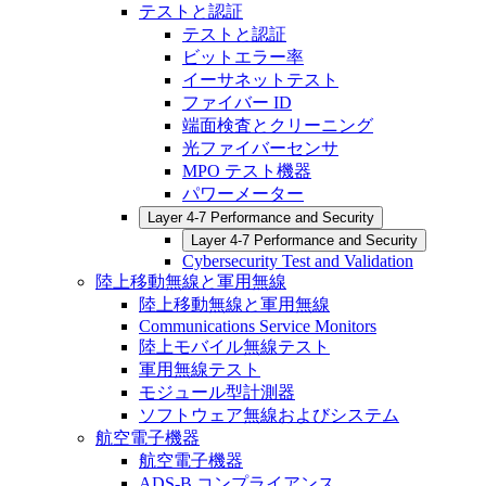
テストと認証
テストと認証
ビットエラー率
イーサネットテスト
ファイバー ID
端面検査とクリーニング
光ファイバーセンサ
MPO テスト機器
パワーメーター
Layer 4-7 Performance and Security
Layer 4-7 Performance and Security
Cybersecurity Test and Validation
陸上移動無線と軍用無線
陸上移動無線と軍用無線
Communications Service Monitors
陸上モバイル無線テスト
軍用無線テスト
モジュール型計測器
ソフトウェア無線およびシステム
航空電子機器
航空電子機器
ADS-B コンプライアンス