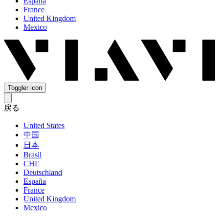
España
France
United Kingdom
Mexico
Toggler icon
戻る
United States
中国
日本
Brasil
СНГ
Deutschland
España
France
United Kingdom
Mexico