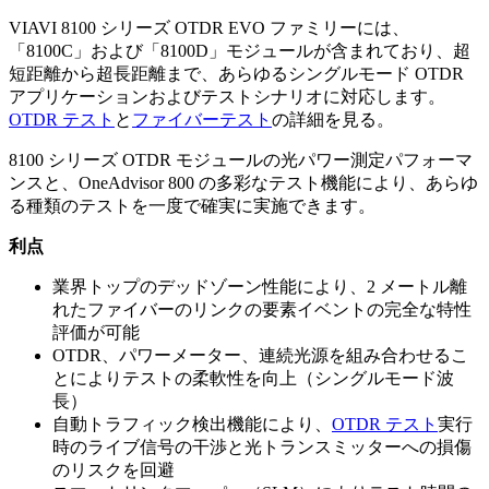
VIAVI 8100 シリーズ OTDR EVO ファミリーには、
「8100C」および「8100D」モジュールが含まれており、超
短距離から超長距離まで、あらゆるシングルモード OTDR
アプリケーションおよびテストシナリオに対応します。
OTDR テスト
と
ファイバーテスト
の詳細を見る。
8100 シリーズ OTDR モジュールの光パワー測定パフォーマ
ンスと、OneAdvisor 800 の多彩なテスト機能により、あらゆ
る種類のテストを一度で確実に実施できます。
利点
業界トップのデッドゾーン性能により、2 メートル離
れたファイバーのリンクの要素イベントの完全な特性
評価が可能
OTDR、パワーメーター、連続光源を組み合わせるこ
とによりテストの柔軟性を向上（シングルモード波
長）
自動トラフィック検出機能により、
OTDR テスト
実行
時のライブ信号の干渉と光トランスミッターへの損傷
のリスクを回避