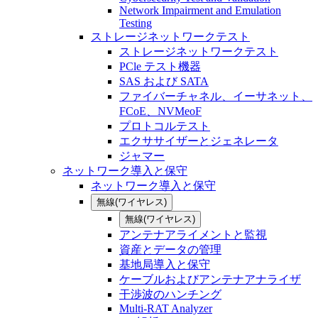
Network Impairment and Emulation
Testing
ストレージネットワークテスト
ストレージネットワークテスト
PCle テスト機器
SAS および SATA
ファイバーチャネル、イーサネット、
FCoE、NVMeoF
プロトコルテスト
エクササイザーとジェネレータ
ジャマー
ネットワーク導入と保守
ネットワーク導入と保守
無線(ワイヤレス)
無線(ワイヤレス)
アンテナアライメントと監視
資産とデータの管理
基地局導入と保守
ケーブルおよびアンテナアナライザ
干渉波のハンチング
Multi-RAT Analyzer