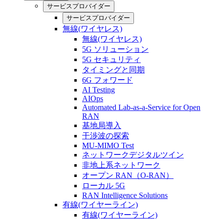
サービスプロバイダー
サービスプロバイダー
無線(ワイヤレス)
無線(ワイヤレス)
5G ソリューション
5G セキュリティ
タイミングと同期
6G フォワード
AI Testing
AIOps
Automated Lab-as-a-Service for Open
RAN
基地局導入
干渉波の探索
MU-MIMO Test
ネットワークデジタルツイン
非地上系ネットワーク
オープン RAN（O-RAN）
ローカル 5G
RAN Intelligence Solutions
有線(ワイヤーライン)
有線(ワイヤーライン)