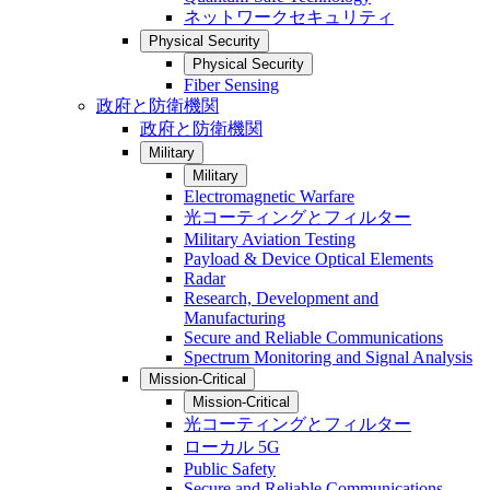
ネットワークセキュリティ
Physical Security
Physical Security
Fiber Sensing
政府と防衛機関
政府と防衛機関
Military
Military
Electromagnetic Warfare
光コーティングとフィルター
Military Aviation Testing
Payload & Device Optical Elements
Radar
Research, Development and
Manufacturing
Secure and Reliable Communications
Spectrum Monitoring and Signal Analysis
Mission-Critical
Mission-Critical
光コーティングとフィルター
ローカル 5G
Public Safety
Secure and Reliable Communications