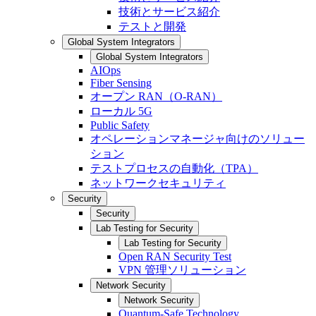
技術とサービス紹介
テストと開発
Global System Integrators
Global System Integrators
AIOps
Fiber Sensing
オープン RAN（O-RAN）
ローカル 5G
Public Safety
オペレーションマネージャ向けのソリュー
ション
テストプロセスの自動化（TPA）
ネットワークセキュリティ
Security
Security
Lab Testing for Security
Lab Testing for Security
Open RAN Security Test
VPN 管理ソリューション
Network Security
Network Security
Quantum-Safe Technology