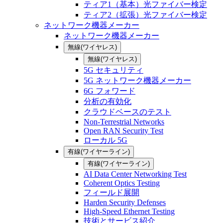
ティア1（基本）光ファイバー検定
ティア2（拡張）光ファイバー検定
ネットワーク機器メーカー
ネットワーク機器メーカー
無線(ワイヤレス)
無線(ワイヤレス)
5G セキュリティ
5G ネットワーク機器メーカー
6G フォワード
分析の有効化
クラウドベースのテスト
Non-Terrestrial Networks
Open RAN Security Test
ローカル 5G
有線(ワイヤーライン)
有線(ワイヤーライン)
AI Data Center Networking Test
Coherent Optics Testing
フィールド展開
Harden Security Defenses
High-Speed Ethernet Testing
技術とサービス紹介