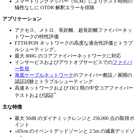
スマートリンクマッパー（SLM）によりテスト時間の
犠牲なしに OTDR 解釈エラーを排除
アプリケーション
アクセス、メトロ、長距離、超長距離ファイバーネッ
トワークの特性評価
FTTH/PON ネットワークの高度な適合性評価とトラブ
ルシューティング。
最大 800G のコアファイバーネットワークに対応
インサービスおよびアウトオブサービスでの
ファイバ
ー監視
海底ケーブルネットワーク
のファイバー敷設／展開の
認証試験とトラブルシューティング
高速ネットワークおよび DCI 用の中空コアファイバー
*
テストおよび認証
主な特徴
最大 50dB のダイナミックレンジと 256,000 点の取得ポ
イント
≤65cm のイベントデッドゾーンと 2.5m の減衰デッドゾ