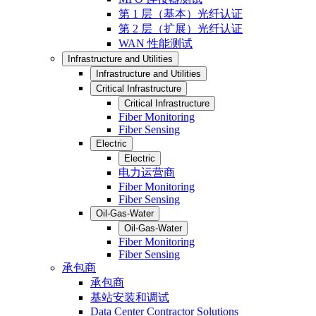
第 1 层（基本）光纤认证
第 2 层（扩展）光纤认证
WAN 性能测试
Infrastructure and Utilities
Infrastructure and Utilities
Critical Infrastructure
Critical Infrastructure
Fiber Monitoring
Fiber Sensing
Electric
Electric
电力运营商
Fiber Monitoring
Fiber Sensing
Oil-Gas-Water
Oil-Gas-Water
Fiber Monitoring
Fiber Sensing
承包商
承包商
基站安装和调试
Data Center Contractor Solutions