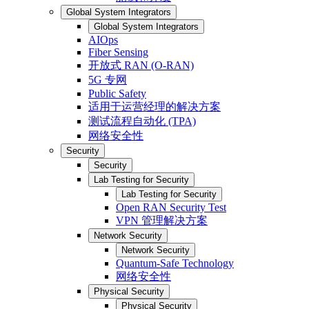
Global System Integrators
Global System Integrators
AIOps
Fiber Sensing
开放式 RAN (O-RAN)
5G 专网
Public Safety
适用于运营经理的解决方案
测试流程自动化 (TPA)
网络安全性
Security
Security
Lab Testing for Security
Lab Testing for Security
Open RAN Security Test
VPN 管理解决方案
Network Security
Network Security
Quantum-Safe Technology
网络安全性
Physical Security
Physical Security