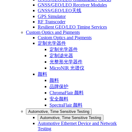
GNSS/GEO/LEO Receiver Modules
GNSS/GEO/LEO天线
GPS Simulator
RF Transcoder
Resilient GEO/LEO Timing Services
Custom Optics and Pigments
Custom Optics and Pigments
定制光学器件
定制光学器件
定制滤光器
光整形光学器件
MicroNIR 光谱仪
颜料
颜料
品牌保护
ChromaFlair 颜料
安全颜料
SpectraFlair 颜料
Automotive, Time Sensitive Testing
Automotive, Time Sensitive Testing
Automotive Ethernet Device and Network
Testing