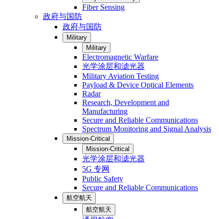
Fiber Sensing
政府与国防
政府与国防
Military
Military
Electromagnetic Warfare
光学涂层和滤光器
Military Aviation Testing
Payload & Device Optical Elements
Radar
Research, Development and
Manufacturing
Secure and Reliable Communications
Spectrum Monitoring and Signal Analysis
Mission-Critical
Mission-Critical
光学涂层和滤光器
5G 专网
Public Safety
Secure and Reliable Communications
航空航天
航空航天