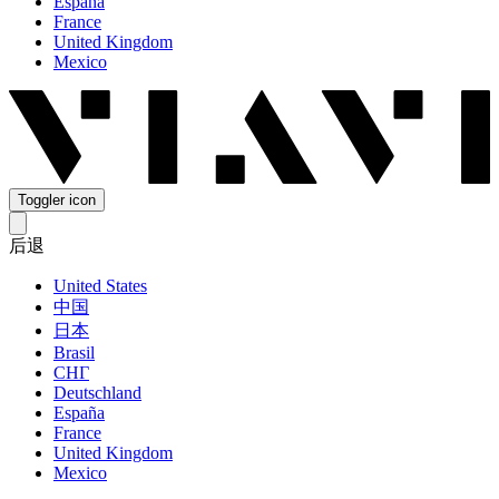
España
France
United Kingdom
Mexico
Toggler icon
后退
United States
中国
日本
Brasil
СНГ
Deutschland
España
France
United Kingdom
Mexico