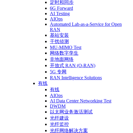
定时和同步
6G Forward
AI Testing
AIOps
Automated Lab-as-a-Service for Open
RAN
基站安装
干扰侦测
MU-MIMO Test
网络数字孪生
非地面网络
开放式 RAN (O-RAN)
5G 专网
RAN Intelligence Solutions
有线
有线
AIOps
AI Data Center Networking Test
DWDM
以太网业务激活测试
光纤建设
光纤监控
光纤网络解决方案