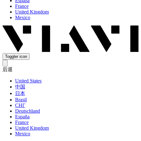
España
France
United Kingdom
Mexico
Toggler icon
后退
United States
中国
日本
Brasil
СНГ
Deutschland
España
France
United Kingdom
Mexico