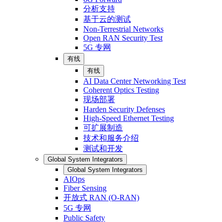
分析支持
基于云的测试
Non-Terrestrial Networks
Open RAN Security Test
5G 专网
有线
有线
AI Data Center Networking Test
Coherent Optics Testing
现场部署
Harden Security Defenses
High-Speed Ethernet Testing
可扩展制造
技术和服务介绍
测试和开发
Global System Integrators
Global System Integrators
AIOps
Fiber Sensing
开放式 RAN (O-RAN)
5G 专网
Public Safety