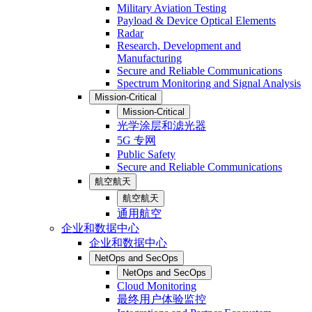
Military Aviation Testing
Payload & Device Optical Elements
Radar
Research, Development and
Manufacturing
Secure and Reliable Communications
Spectrum Monitoring and Signal Analysis
Mission-Critical
Mission-Critical
光学涂层和滤光器
5G 专网
Public Safety
Secure and Reliable Communications
航空航天
航空航天
通用航空
企业和数据中心
企业和数据中心
NetOps and SecOps
NetOps and SecOps
Cloud Monitoring
最终用户体验监控