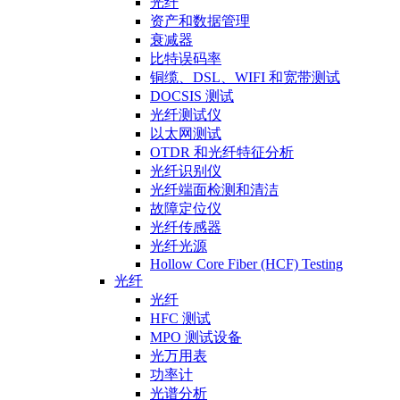
光纤
资产和数据管理
衰减器
比特误码率
铜缆、DSL、WIFI 和宽带测试
DOCSIS 测试
光纤测试仪
以太网测试
OTDR 和光纤特征分析
光纤识别仪
光纤端面检测和清洁
故障定位仪
光纤传感器
光纤光源
Hollow Core Fiber (HCF) Testing
光纤
光纤
HFC 测试
MPO 测试设备
光万用表
功率计
光谱分析