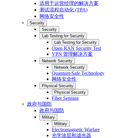
适用于运营经理的解决方案
测试流程自动化 (TPA)
网络安全性
Security
Security
Lab Testing for Security
Lab Testing for Security
Open RAN Security Test
VPN 管理解决方案
Network Security
Network Security
Quantum-Safe Technology
网络安全性
Physical Security
Physical Security
Fiber Sensing
政府与国防
政府与国防
Military
Military
Electromagnetic Warfare
光学涂层和滤光器