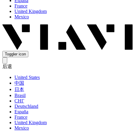
España
France
United Kingdom
Mexico
Toggler icon
后退
United States
中国
日本
Brasil
СНГ
Deutschland
España
France
United Kingdom
Mexico