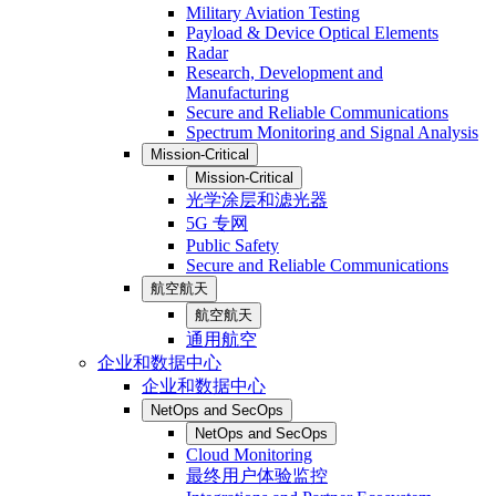
Military Aviation Testing
Payload & Device Optical Elements
Radar
Research, Development and
Manufacturing
Secure and Reliable Communications
Spectrum Monitoring and Signal Analysis
Mission-Critical
Mission-Critical
光学涂层和滤光器
5G 专网
Public Safety
Secure and Reliable Communications
航空航天
航空航天
通用航空
企业和数据中心
企业和数据中心
NetOps and SecOps
NetOps and SecOps
Cloud Monitoring
最终用户体验监控