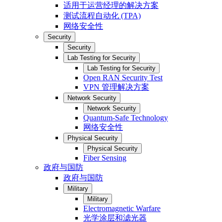
适用于运营经理的解决方案
测试流程自动化 (TPA)
网络安全性
Security
Security
Lab Testing for Security
Lab Testing for Security
Open RAN Security Test
VPN 管理解决方案
Network Security
Network Security
Quantum-Safe Technology
网络安全性
Physical Security
Physical Security
Fiber Sensing
政府与国防
政府与国防
Military
Military
Electromagnetic Warfare
光学涂层和滤光器