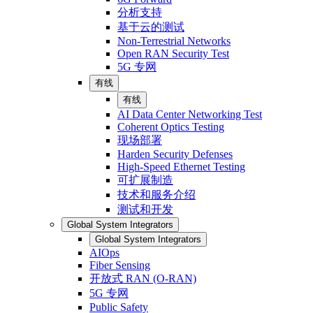
分析支持
基于云的测试
Non-Terrestrial Networks
Open RAN Security Test
5G 专网
有线
有线
AI Data Center Networking Test
Coherent Optics Testing
现场部署
Harden Security Defenses
High-Speed Ethernet Testing
可扩展制造
技术和服务介绍
测试和开发
Global System Integrators
Global System Integrators
AIOps
Fiber Sensing
开放式 RAN (O-RAN)
5G 专网
Public Safety