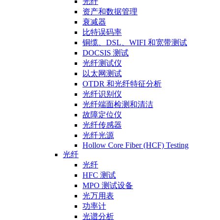
光纤
资产和数据管理
衰减器
比特误码率
铜缆、DSL、WIFI 和宽带测试
DOCSIS 测试
光纤测试仪
以太网测试
OTDR 和光纤特征分析
光纤识别仪
光纤端面检测和清洁
故障定位仪
光纤传感器
光纤光源
Hollow Core Fiber (HCF) Testing
光纤
光纤
HFC 测试
MPO 测试设备
光万用表
功率计
光谱分析