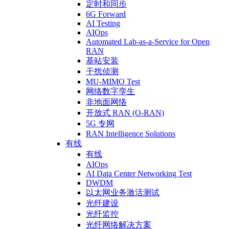
定时和同步
6G Forward
AI Testing
AIOps
Automated Lab-as-a-Service for Open
RAN
基站安装
干扰侦测
MU-MIMO Test
网络数字孪生
非地面网络
开放式 RAN (O-RAN)
5G 专网
RAN Intelligence Solutions
有线
有线
AIOps
AI Data Center Networking Test
DWDM
以太网业务激活测试
光纤建设
光纤监控
光纤网络解决方案