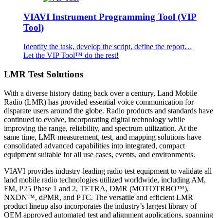
VIAVI Instrument Programming Tool (VIP
Tool)
Identify the task, develop the script, define the report…
Let the VIP Tool™ do the rest!
LMR Test Solutions
With a diverse history dating back over a century, Land Mobile
Radio (LMR) has provided essential voice communication for
disparate users around the globe. Radio products and standards have
continued to evolve, incorporating digital technology while
improving the range, reliability, and spectrum utilization. At the
same time, LMR measurement, test, and mapping solutions have
consolidated advanced capabilities into integrated, compact
equipment suitable for all use cases, events, and environments.
VIAVI provides industry-leading radio test equipment to validate all
land mobile radio technologies utilized worldwide, including AM,
FM, P25 Phase 1 and 2, TETRA, DMR (MOTOTRBO™),
NXDN™, dPMR, and PTC. The versatile and efficient LMR
product lineup also incorporates the industry’s largest library of
OEM approved automated test and alignment applications, spanning