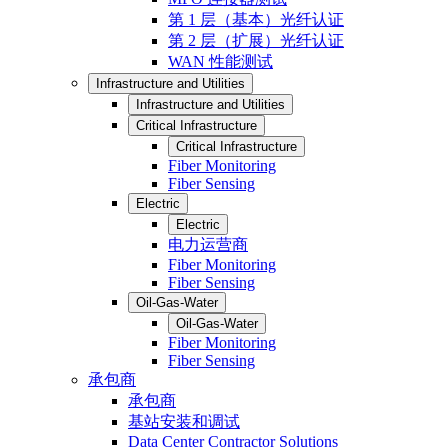
第 1 层（基本）光纤认证
第 2 层（扩展）光纤认证
WAN 性能测试
Infrastructure and Utilities
Infrastructure and Utilities
Critical Infrastructure
Critical Infrastructure
Fiber Monitoring
Fiber Sensing
Electric
Electric
电力运营商
Fiber Monitoring
Fiber Sensing
Oil-Gas-Water
Oil-Gas-Water
Fiber Monitoring
Fiber Sensing
承包商
承包商
基站安装和调试
Data Center Contractor Solutions