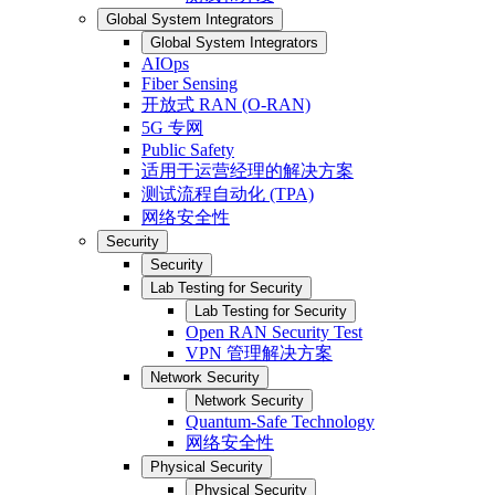
Global System Integrators
Global System Integrators
AIOps
Fiber Sensing
开放式 RAN (O-RAN)
5G 专网
Public Safety
适用于运营经理的解决方案
测试流程自动化 (TPA)
网络安全性
Security
Security
Lab Testing for Security
Lab Testing for Security
Open RAN Security Test
VPN 管理解决方案
Network Security
Network Security
Quantum-Safe Technology
网络安全性
Physical Security
Physical Security