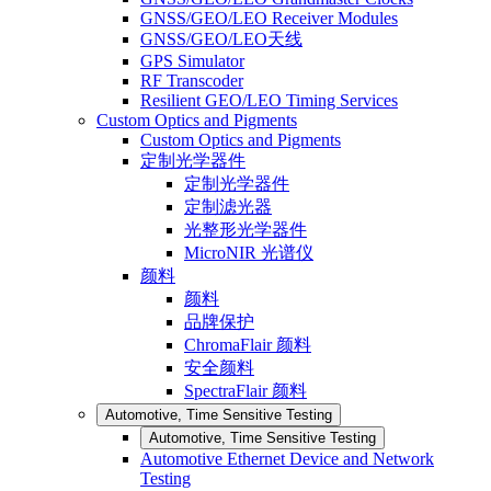
GNSS/GEO/LEO Receiver Modules
GNSS/GEO/LEO天线
GPS Simulator
RF Transcoder
Resilient GEO/LEO Timing Services
Custom Optics and Pigments
Custom Optics and Pigments
定制光学器件
定制光学器件
定制滤光器
光整形光学器件
MicroNIR 光谱仪
颜料
颜料
品牌保护
ChromaFlair 颜料
安全颜料
SpectraFlair 颜料
Automotive, Time Sensitive Testing
Automotive, Time Sensitive Testing
Automotive Ethernet Device and Network
Testing