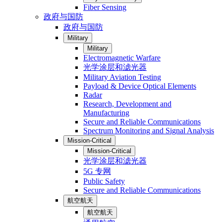
Fiber Sensing
政府与国防
政府与国防
Military
Military
Electromagnetic Warfare
光学涂层和滤光器
Military Aviation Testing
Payload & Device Optical Elements
Radar
Research, Development and
Manufacturing
Secure and Reliable Communications
Spectrum Monitoring and Signal Analysis
Mission-Critical
Mission-Critical
光学涂层和滤光器
5G 专网
Public Safety
Secure and Reliable Communications
航空航天
航空航天