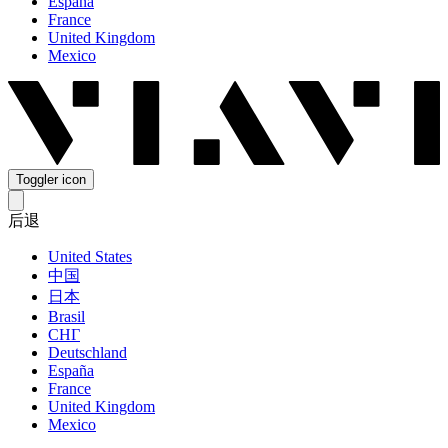
España
France
United Kingdom
Mexico
Toggler icon
后退
United States
中国
日本
Brasil
СНГ
Deutschland
España
France
United Kingdom
Mexico