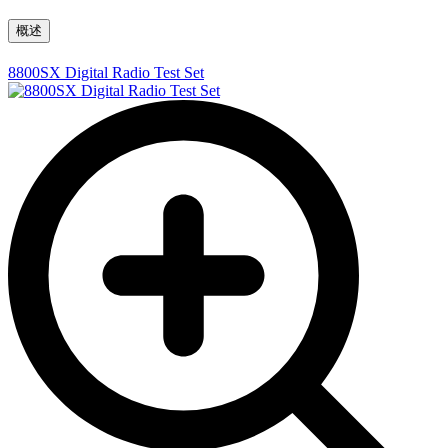
概述
8800SX Digital Radio Test Set