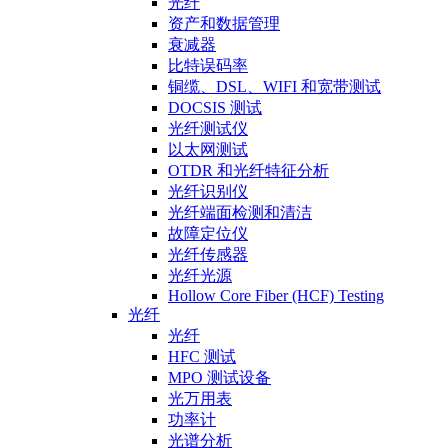
光纤
资产和数据管理
衰减器
比特误码率
铜缆、DSL、WIFI 和宽带测试
DOCSIS 测试
光纤测试仪
以太网测试
OTDR 和光纤特征分析
光纤识别仪
光纤端面检测和清洁
故障定位仪
光纤传感器
光纤光源
Hollow Core Fiber (HCF) Testing
光纤
光纤
HFC 测试
MPO 测试设备
光万用表
功率计
光谱分析