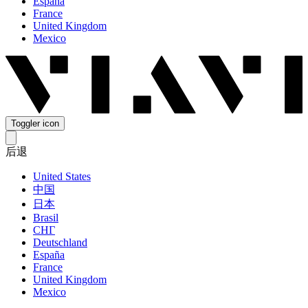
España
France
United Kingdom
Mexico
Toggler icon
后退
United States
中国
日本
Brasil
СНГ
Deutschland
España
France
United Kingdom
Mexico