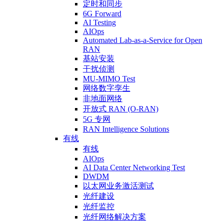
定时和同步
6G Forward
AI Testing
AIOps
Automated Lab-as-a-Service for Open
RAN
基站安装
干扰侦测
MU-MIMO Test
网络数字孪生
非地面网络
开放式 RAN (O-RAN)
5G 专网
RAN Intelligence Solutions
有线
有线
AIOps
AI Data Center Networking Test
DWDM
以太网业务激活测试
光纤建设
光纤监控
光纤网络解决方案