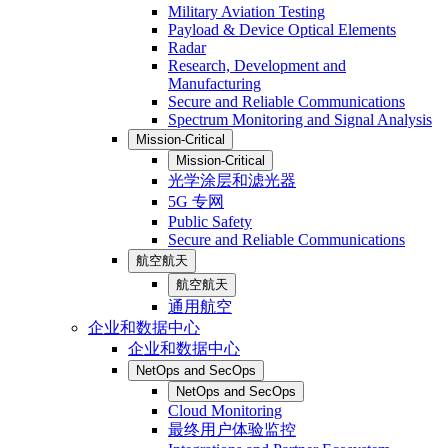
Military Aviation Testing
Payload & Device Optical Elements
Radar
Research, Development and
Manufacturing
Secure and Reliable Communications
Spectrum Monitoring and Signal Analysis
Mission-Critical
Mission-Critical
光学涂层和滤光器
5G 专网
Public Safety
Secure and Reliable Communications
航空航天
航空航天
通用航空
企业和数据中心
企业和数据中心
NetOps and SecOps
NetOps and SecOps
Cloud Monitoring
最终用户体验监控