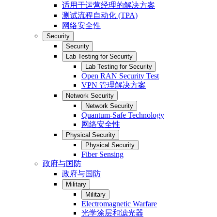
适用于运营经理的解决方案
测试流程自动化 (TPA)
网络安全性
Security
Security
Lab Testing for Security
Lab Testing for Security
Open RAN Security Test
VPN 管理解决方案
Network Security
Network Security
Quantum-Safe Technology
网络安全性
Physical Security
Physical Security
Fiber Sensing
政府与国防
政府与国防
Military
Military
Electromagnetic Warfare
光学涂层和滤光器