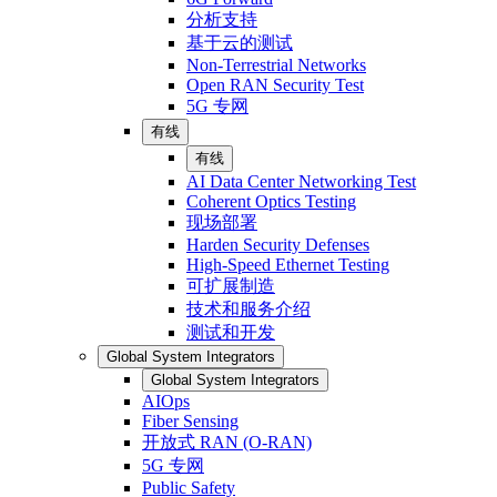
分析支持
基于云的测试
Non-Terrestrial Networks
Open RAN Security Test
5G 专网
有线
有线
AI Data Center Networking Test
Coherent Optics Testing
现场部署
Harden Security Defenses
High-Speed Ethernet Testing
可扩展制造
技术和服务介绍
测试和开发
Global System Integrators
Global System Integrators
AIOps
Fiber Sensing
开放式 RAN (O-RAN)
5G 专网
Public Safety