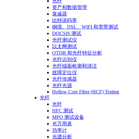
光纤
资产和数据管理
衰减器
比特误码率
铜缆、DSL、WIFI 和宽带测试
DOCSIS 测试
光纤测试仪
以太网测试
OTDR 和光纤特征分析
光纤识别仪
光纤端面检测和清洁
故障定位仪
光纤传感器
光纤光源
Hollow Core Fiber (HCF) Testing
光纤
光纤
HFC 测试
MPO 测试设备
光万用表
功率计
光谱分析