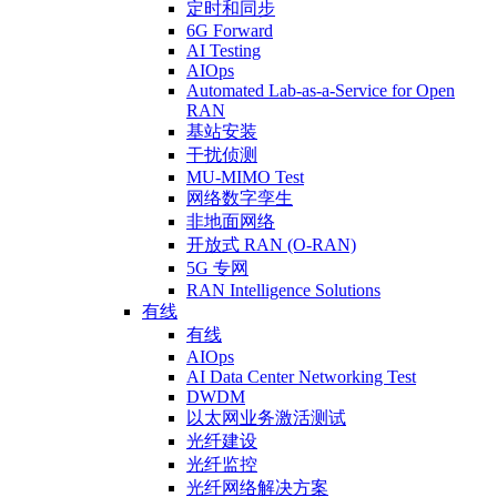
定时和同步
6G Forward
AI Testing
AIOps
Automated Lab-as-a-Service for Open
RAN
基站安装
干扰侦测
MU-MIMO Test
网络数字孪生
非地面网络
开放式 RAN (O-RAN)
5G 专网
RAN Intelligence Solutions
有线
有线
AIOps
AI Data Center Networking Test
DWDM
以太网业务激活测试
光纤建设
光纤监控
光纤网络解决方案