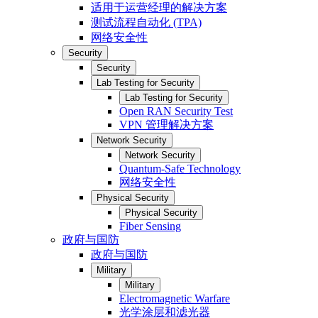
适用于运营经理的解决方案
测试流程自动化 (TPA)
网络安全性
Security
Security
Lab Testing for Security
Lab Testing for Security
Open RAN Security Test
VPN 管理解决方案
Network Security
Network Security
Quantum-Safe Technology
网络安全性
Physical Security
Physical Security
Fiber Sensing
政府与国防
政府与国防
Military
Military
Electromagnetic Warfare
光学涂层和滤光器