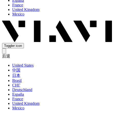
España
France
United Kingdom
Mexico
Toggler icon
后退
United States
中国
日本
Brasil
СНГ
Deutschland
España
France
United Kingdom
Mexico