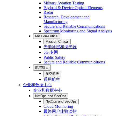
Military Aviation Testing
Payload & Device Optical Elements
Radar
Research, Development and
Manufacturing
Secure and Reliable Communications
Spectrum Monitoring and Signal Analysis
Mission-Critical
Mission-Critical
光学涂层和滤光器
5G 专网
Public Safety
Secure and Reliable Communications
航空航天
航空航天
通用航空
企业和数据中心
企业和数据中心
NetOps and SecOps
NetOps and SecOps
Cloud Monitoring
最终用户体验监控