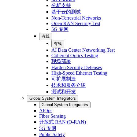
分析支持
基于云的测试
Non-Terrestrial Networks
Open RAN Security Test
5G 专网
有线
有线
AI Data Center Networking Test
Coherent Optics Testing
现场部署
Harden Security Defenses
High-Speed Ethernet Testing
可扩展制造
技术和服务介绍
测试和开发
Global System Integrators
Global System Integrators
AIOps
Fiber Sensing
开放式 RAN (O-RAN)
5G 专网
Public Safety