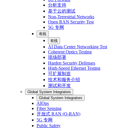
分析支持
基于云的测试
Non-Terrestrial Networks
Open RAN Security Test
5G 专网
有线
有线
AI Data Center Networking Test
Coherent Optics Testing
现场部署
Harden Security Defenses
High-Speed Ethernet Testing
可扩展制造
技术和服务介绍
测试和开发
Global System Integrators
Global System Integrators
AIOps
Fiber Sensing
开放式 RAN (O-RAN)
5G 专网
Public Safety