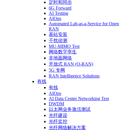
定时和同步
6G Forward
AI Testing
AIOps
Automated Lab-as-a-Service for Open
RAN
基站安装
干扰侦测
MU-MIMO Test
网络数字孪生
非地面网络
开放式 RAN (O-RAN)
5G 专网
RAN Intelligence Solutions
有线
有线
AIOps
AI Data Center Networking Test
DWDM
以太网业务激活测试
光纤建设
光纤监控
光纤网络解决方案