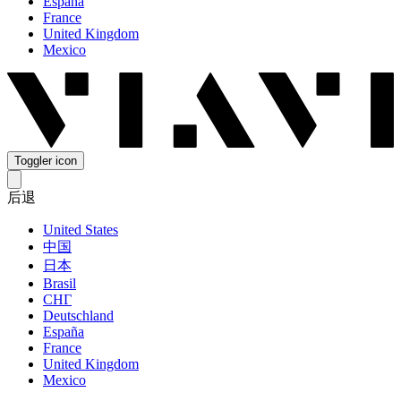
España
France
United Kingdom
Mexico
Toggler icon
后退
United States
中国
日本
Brasil
СНГ
Deutschland
España
France
United Kingdom
Mexico