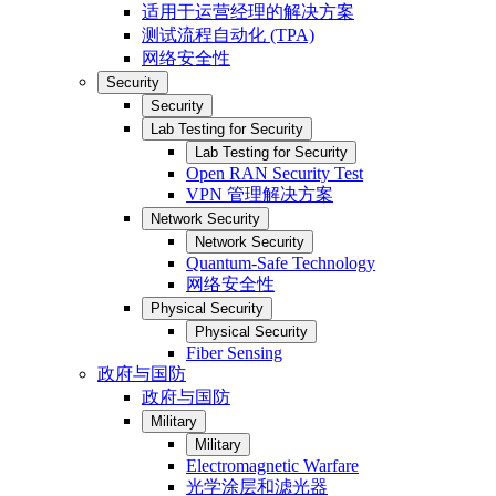
适用于运营经理的解决方案
测试流程自动化 (TPA)
网络安全性
Security
Security
Lab Testing for Security
Lab Testing for Security
Open RAN Security Test
VPN 管理解决方案
Network Security
Network Security
Quantum-Safe Technology
网络安全性
Physical Security
Physical Security
Fiber Sensing
政府与国防
政府与国防
Military
Military
Electromagnetic Warfare
光学涂层和滤光器