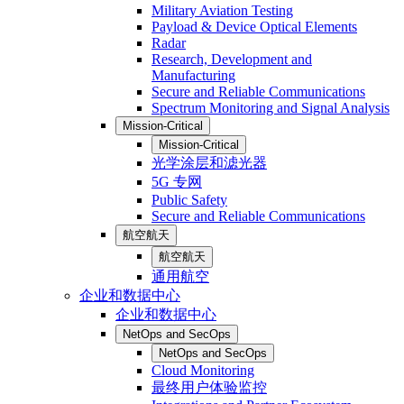
Military Aviation Testing
Payload & Device Optical Elements
Radar
Research, Development and
Manufacturing
Secure and Reliable Communications
Spectrum Monitoring and Signal Analysis
Mission-Critical
Mission-Critical
光学涂层和滤光器
5G 专网
Public Safety
Secure and Reliable Communications
航空航天
航空航天
通用航空
企业和数据中心
企业和数据中心
NetOps and SecOps
NetOps and SecOps
Cloud Monitoring
最终用户体验监控