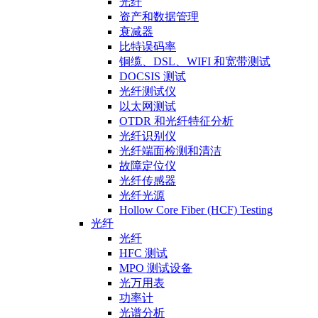
光纤
资产和数据管理
衰减器
比特误码率
铜缆、DSL、WIFI 和宽带测试
DOCSIS 测试
光纤测试仪
以太网测试
OTDR 和光纤特征分析
光纤识别仪
光纤端面检测和清洁
故障定位仪
光纤传感器
光纤光源
Hollow Core Fiber (HCF) Testing
光纤
光纤
HFC 测试
MPO 测试设备
光万用表
功率计
光谱分析