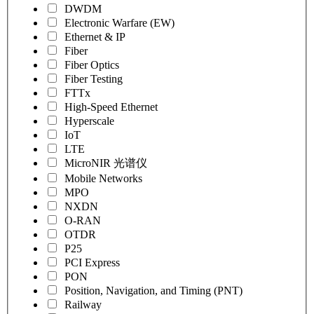
DWDM
Electronic Warfare (EW)
Ethernet & IP
Fiber
Fiber Optics
Fiber Testing
FTTx
High-Speed Ethernet
Hyperscale
IoT
LTE
MicroNIR 光谱仪
Mobile Networks
MPO
NXDN
O-RAN
OTDR
P25
PCI Express
PON
Position, Navigation, and Timing (PNT)
Railway