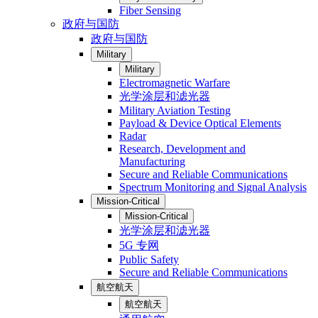
Fiber Sensing
政府与国防
政府与国防
Military
Military
Electromagnetic Warfare
光学涂层和滤光器
Military Aviation Testing
Payload & Device Optical Elements
Radar
Research, Development and
Manufacturing
Secure and Reliable Communications
Spectrum Monitoring and Signal Analysis
Mission-Critical
Mission-Critical
光学涂层和滤光器
5G 专网
Public Safety
Secure and Reliable Communications
航空航天
航空航天