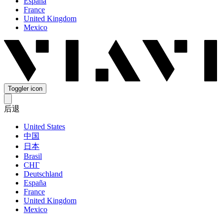
España
France
United Kingdom
Mexico
Toggler icon
后退
United States
中国
日本
Brasil
СНГ
Deutschland
España
France
United Kingdom
Mexico