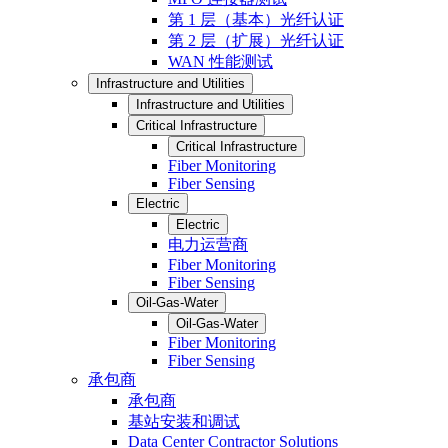
第 1 层（基本）光纤认证
第 2 层（扩展）光纤认证
WAN 性能测试
Infrastructure and Utilities
Infrastructure and Utilities
Critical Infrastructure
Critical Infrastructure
Fiber Monitoring
Fiber Sensing
Electric
Electric
电力运营商
Fiber Monitoring
Fiber Sensing
Oil-Gas-Water
Oil-Gas-Water
Fiber Monitoring
Fiber Sensing
承包商
承包商
基站安装和调试
Data Center Contractor Solutions