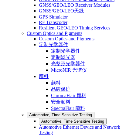
GNSS/GEO/LEO Receiver Modules
GNSS/GEO/LEO天线
GPS Simulator
RF Transcoder
Resilient GEO/LEO Timing Services
Custom Optics and Pigments
Custom Optics and Pigments
定制光学器件
定制光学器件
定制滤光器
光整形光学器件
MicroNIR 光谱仪
颜料
颜料
品牌保护
ChromaFlair 颜料
安全颜料
SpectraFlair 颜料
Automotive, Time Sensitive Testing
Automotive, Time Sensitive Testing
Automotive Ethernet Device and Network
Testing