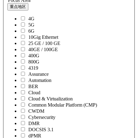
Focus Area
重点地区
4G
5G
6G
10Gig Ethernet
25 GE / 100 GE
40GE / 100GE
400G
800G
4319
Assurance
Automation
BER
Cloud
Cloud & Virtualization
Common Modular Platform (CMP)
CWDM
Cybersecurity
DMR
DOCSIS 3.1
dPMR