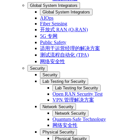
Global System Integrators
Global System Integrators
AIOps
Fiber Sensing
开放式 RAN (O-RAN)
5G 专网
Public Safety
适用于运营经理的解决方案
测试流程自动化 (TPA)
网络安全性
Security
Security
Lab Testing for Security
Lab Testing for Security
Open RAN Security Test
VPN 管理解决方案
Network Security
Network Security
Quantum-Safe Technology
网络安全性
Physical Security
Physical Security