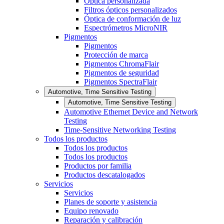
Óptica personalizada
Filtros ópticos personalizados
Óptica de conformación de luz
Espectrómetros MicroNIR
Pigmentos
Pigmentos
Protección de marca
Pigmentos ChromaFlair
Pigmentos de seguridad
Pigmentos SpectraFlair
Automotive, Time Sensitive Testing
Automotive, Time Sensitive Testing
Automotive Ethernet Device and Network
Testing
Time-Sensitive Networking Testing
Todos los productos
Todos los productos
Todos los productos
Productos por familia
Productos descatalogados
Servicios
Servicios
Planes de soporte y asistencia
Equipo renovado
Reparación y calibración