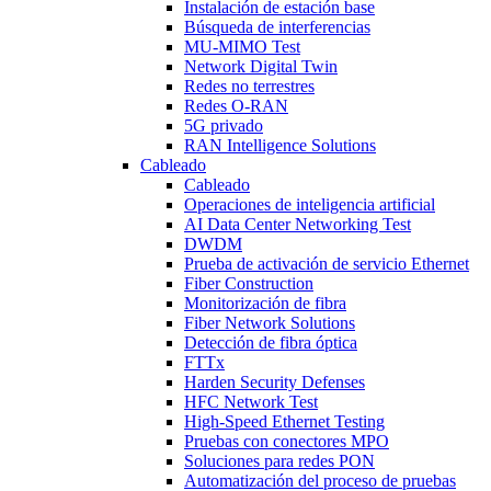
Instalación de estación base
Búsqueda de interferencias
MU-MIMO Test
Network Digital Twin
Redes no terrestres
Redes O-RAN
5G privado
RAN Intelligence Solutions
Cableado
Cableado
Operaciones de inteligencia artificial
AI Data Center Networking Test
DWDM
Prueba de activación de servicio Ethernet
Fiber Construction
Monitorización de fibra
Fiber Network Solutions
Detección de fibra óptica
FTTx
Harden Security Defenses
HFC Network Test
High-Speed Ethernet Testing
Pruebas con conectores MPO
Soluciones para redes PON
Automatización del proceso de pruebas