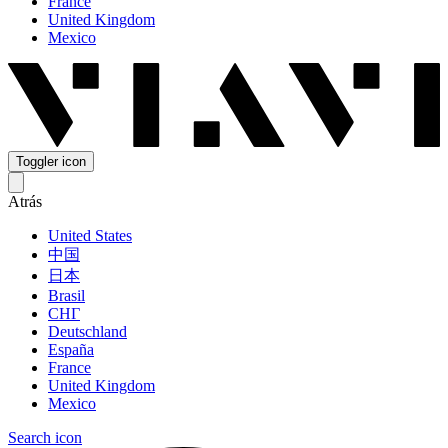
France
United Kingdom
Mexico
Toggler icon
Atrás
United States
中国
日本
Brasil
СНГ
Deutschland
España
France
United Kingdom
Mexico
Search icon