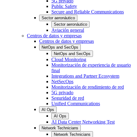
5G privado
Public Safety
Secure and Reliable Communications
Sector aeronáutico
Sector aeronáutico
Aviación general
Centros de datos y empresas
Centros de datos y empresas
NetOps and SecOps
NetOps and SecOps
Cloud Monitoring
Monitorización de experiencia de usuario
final
Integrations and Partner Ecosystem
NetSecOps
Monitorización de rendimiento de red
5G privado
Seguridad de red
Unified Communications
AI Ops
AI Ops
AI Data Center Networking Test
Network Technicians
Network Technicians