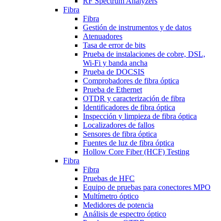
RF Spectrum Analyzers
Fibra
Fibra
Gestión de instrumentos y de datos
Atenuadores
Tasa de error de bits
Prueba de instalaciones de cobre, DSL,
Wi-Fi y banda ancha
Prueba de DOCSIS
Comprobadores de fibra óptica
Prueba de Ethernet
OTDR y caracterización de fibra
Identificadores de fibra óptica
Inspección y limpieza de fibra óptica
Localizadores de fallos
Sensores de fibra óptica
Fuentes de luz de fibra óptica
Hollow Core Fiber (HCF) Testing
Fibra
Fibra
Pruebas de HFC
Equipo de pruebas para conectores MPO
Multímetro óptico
Medidores de potencia
Análisis de espectro óptico