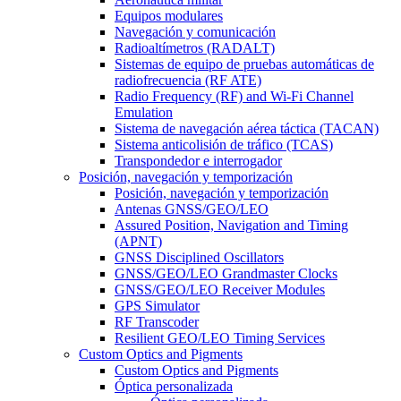
Equipos modulares
Navegación y comunicación
Radioaltímetros (RADALT)
Sistemas de equipo de pruebas automáticas de
radiofrecuencia (RF ATE)
Radio Frequency (RF) and Wi-Fi Channel
Emulation
Sistema de navegación aérea táctica (TACAN)
Sistema anticolisión de tráfico (TCAS)
Transpondedor e interrogador
Posición, navegación y temporización
Posición, navegación y temporización
Antenas GNSS/GEO/LEO
Assured Position, Navigation and Timing
(APNT)
GNSS Disciplined Oscillators
GNSS/GEO/LEO Grandmaster Clocks
GNSS/GEO/LEO Receiver Modules
GPS Simulator
RF Transcoder
Resilient GEO/LEO Timing Services
Custom Optics and Pigments
Custom Optics and Pigments
Óptica personalizada