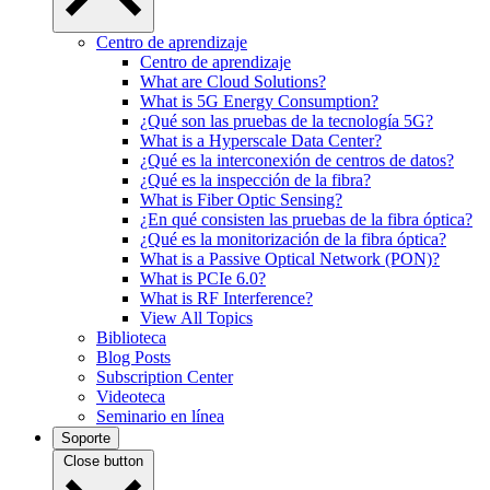
Centro de aprendizaje
Centro de aprendizaje
What are Cloud Solutions?
What is 5G Energy Consumption?
¿Qué son las pruebas de la tecnología 5G?
What is a Hyperscale Data Center?
¿Qué es la interconexión de centros de datos?
¿Qué es la inspección de la fibra?
What is Fiber Optic Sensing?
¿En qué consisten las pruebas de la fibra óptica?
¿Qué es la monitorización de la fibra óptica?
What is a Passive Optical Network (PON)?
What is PCIe 6.0?
What is RF Interference?
View All Topics
Biblioteca
Blog Posts
Subscription Center
Videoteca
Seminario en línea
Soporte
Close button