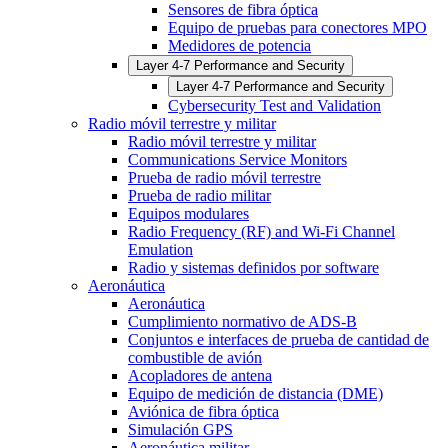
Sensores de fibra óptica
Equipo de pruebas para conectores MPO
Medidores de potencia
Layer 4-7 Performance and Security
Layer 4-7 Performance and Security
Cybersecurity Test and Validation
Radio móvil terrestre y militar
Radio móvil terrestre y militar
Communications Service Monitors
Prueba de radio móvil terrestre
Prueba de radio militar
Equipos modulares
Radio Frequency (RF) and Wi-Fi Channel
Emulation
Radio y sistemas definidos por software
Aeronáutica
Aeronáutica
Cumplimiento normativo de ADS-B
Conjuntos e interfaces de prueba de cantidad de
combustible de avión
Acopladores de antena
Equipo de medición de distancia (DME)
Aviónica de fibra óptica
Simulación GPS
Aeronáutica militar