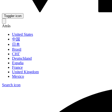
Toggler icon
Atrás
United States
中国
日本
Brasil
СНГ
Deutschland
España
France
United Kingdom
Mexico
Search icon