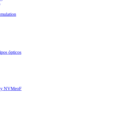
)
mulation
ipos ópticos
oE y NVMeoF