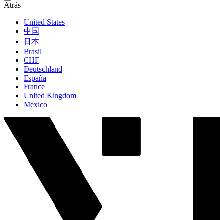
Atrás
United States
中国
日本
Brasil
СНГ
Deutschland
España
France
United Kingdom
Mexico