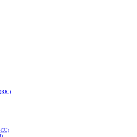
 (RIC)
O-CU)
U)