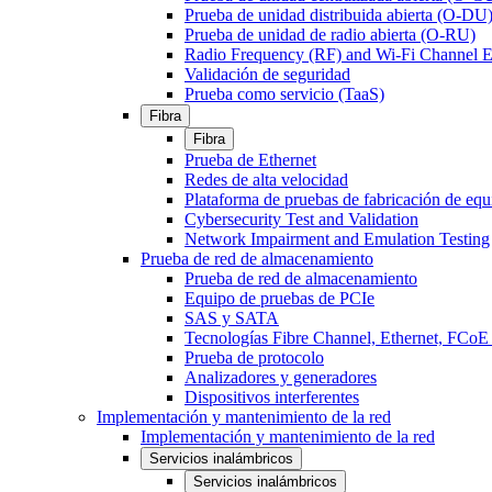
Prueba de unidad distribuida abierta (O-DU
Prueba de unidad de radio abierta (O-RU)
Radio Frequency (RF) and Wi-Fi Channel E
Validación de seguridad
Prueba como servicio (TaaS)
Fibra
Fibra
Prueba de Ethernet
Redes de alta velocidad
Plataforma de pruebas de fabricación de equ
Cybersecurity Test and Validation
Network Impairment and Emulation Testing
Prueba de red de almacenamiento
Prueba de red de almacenamiento
Equipo de pruebas de PCIe
SAS y SATA
Tecnologías Fibre Channel, Ethernet, FC
Prueba de protocolo
Analizadores y generadores
Dispositivos interferentes
Implementación y mantenimiento de la red
Implementación y mantenimiento de la red
Servicios inalámbricos
Servicios inalámbricos