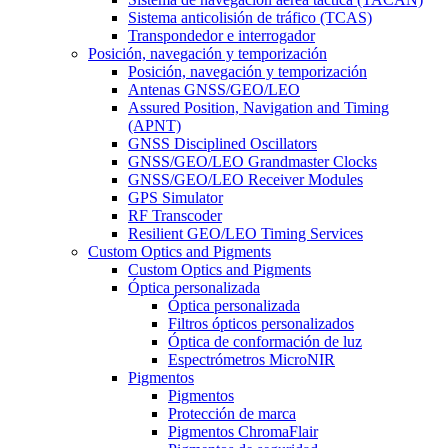
Sistema anticolisión de tráfico (TCAS)
Transpondedor e interrogador
Posición, navegación y temporización
Posición, navegación y temporización
Antenas GNSS/GEO/LEO
Assured Position, Navigation and Timing
(APNT)
GNSS Disciplined Oscillators
GNSS/GEO/LEO Grandmaster Clocks
GNSS/GEO/LEO Receiver Modules
GPS Simulator
RF Transcoder
Resilient GEO/LEO Timing Services
Custom Optics and Pigments
Custom Optics and Pigments
Óptica personalizada
Óptica personalizada
Filtros ópticos personalizados
Óptica de conformación de luz
Espectrómetros MicroNIR
Pigmentos
Pigmentos
Protección de marca
Pigmentos ChromaFlair