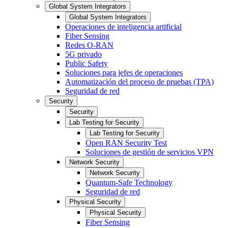
Global System Integrators
Global System Integrators
Operaciones de inteligencia artificial
Fiber Sensing
Redes O-RAN
5G privado
Public Safety
Soluciones para jefes de operaciones
Automatización del proceso de pruebas (TPA)
Seguridad de red
Security
Security
Lab Testing for Security
Lab Testing for Security
Open RAN Security Test
Soluciones de gestión de servicios VPN
Network Security
Network Security
Quantum-Safe Technology
Seguridad de red
Physical Security
Physical Security
Fiber Sensing