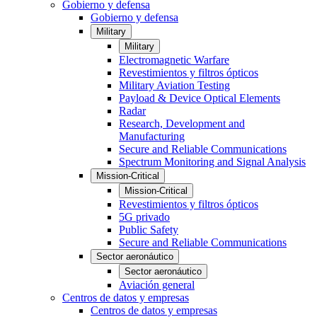
Gobierno y defensa
Gobierno y defensa
Military
Military
Electromagnetic Warfare
Revestimientos y filtros ópticos
Military Aviation Testing
Payload & Device Optical Elements
Radar
Research, Development and
Manufacturing
Secure and Reliable Communications
Spectrum Monitoring and Signal Analysis
Mission-Critical
Mission-Critical
Revestimientos y filtros ópticos
5G privado
Public Safety
Secure and Reliable Communications
Sector aeronáutico
Sector aeronáutico
Aviación general
Centros de datos y empresas
Centros de datos y empresas