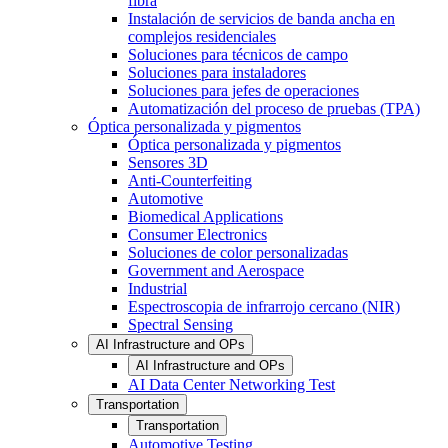
fibra
Instalación de servicios de banda ancha en
complejos residenciales
Soluciones para técnicos de campo
Soluciones para instaladores
Soluciones para jefes de operaciones
Automatización del proceso de pruebas (TPA)
Óptica personalizada y pigmentos
Óptica personalizada y pigmentos
Sensores 3D
Anti-Counterfeiting
Automotive
Biomedical Applications
Consumer Electronics
Soluciones de color personalizadas
Government and Aerospace
Industrial
Espectroscopia de infrarrojo cercano (NIR)
Spectral Sensing
AI Infrastructure and OPs
AI Infrastructure and OPs
AI Data Center Networking Test
Transportation
Transportation
Automotive Testing