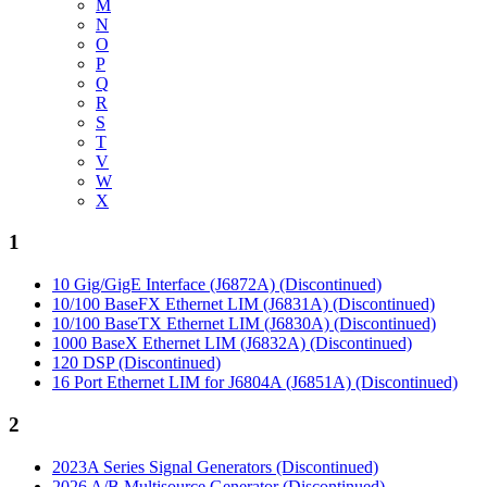
M
N
O
P
Q
R
S
T
V
W
X
1
10 Gig/GigE Interface (J6872A) (Discontinued)
10/100 BaseFX Ethernet LIM (J6831A) (Discontinued)
10/100 BaseTX Ethernet LIM (J6830A) (Discontinued)
1000 BaseX Ethernet LIM (J6832A) (Discontinued)
120 DSP (Discontinued)
16 Port Ethernet LIM for J6804A (J6851A) (Discontinued)
2
2023A Series Signal Generators (Discontinued)
2026 A/B Multisource Generator (Discontinued)