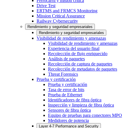
Ferrocarril y misión crítica
Drive Test
ERTMS and FRMCS Monitoring
Mission Critical Assurance
Railway Cybersecurity
Rendimiento y seguridad empresariales
Rendimiento y seguridad empresariales
Visibilidad de rendimiento y amenazas
Visibilidad de rendimiento y amenazas
Experiencia del usuario final
Recolección de flujo enriquecido
Análisis de paquetes
Recolección de captura de paquetes
Recolección de metadatos de paquetes
Threat Forensics
Prueba y certificación
Prueba y certificación
Tasa de error de bits
Prueba de Ethernet
Identificadores de fibra óptica
Inspección y limpieza de fibra óptica
Sensores de fibra óptica
Equipo de pruebas para conectores MPO
Medidores de potencia
Layer 4-7 Performance and Security