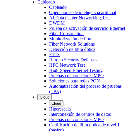
Cableado
Cableado
Operaciones de inteligencia artificial
AI Data Center Networking Test
DWDM
Prueba de activación de servicio Ethernet
Fiber Construction
Monitorización de fibra
Fiber Network Solutions
Detección de fibra óptica
FTTx
Harden Security Defenses
HFC Network Test
High-Speed Ethernet Testing
Pruebas con conectores MPO
Soluciones para redes PON
Automatización del proceso de pruebas
(TPA)
Cloud
Cloud
Hiperescala
Interconexión de centros de datos
Pruebas con conectores MPO
Certificación de fibra óptica de nivel 1
(básico)