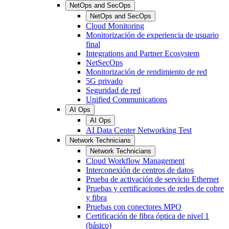
NetOps and SecOps
NetOps and SecOps
Cloud Monitoring
Monitorización de experiencia de usuario
final
Integrations and Partner Ecosystem
NetSecOps
Monitorización de rendimiento de red
5G privado
Seguridad de red
Unified Communications
AI Ops
AI Ops
AI Data Center Networking Test
Network Technicians
Network Technicians
Cloud Workflow Management
Interconexión de centros de datos
Prueba de activación de servicio Ethernet
Pruebas y certificaciones de redes de cobre
y fibra
Pruebas con conectores MPO
Certificación de fibra óptica de nivel 1
(básico)