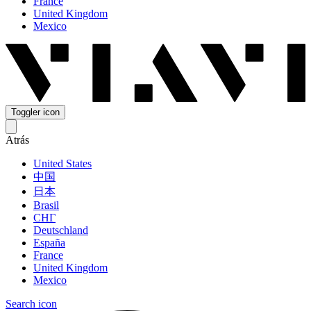
France
United Kingdom
Mexico
Toggler icon
Atrás
United States
中国
日本
Brasil
СНГ
Deutschland
España
France
United Kingdom
Mexico
Search icon