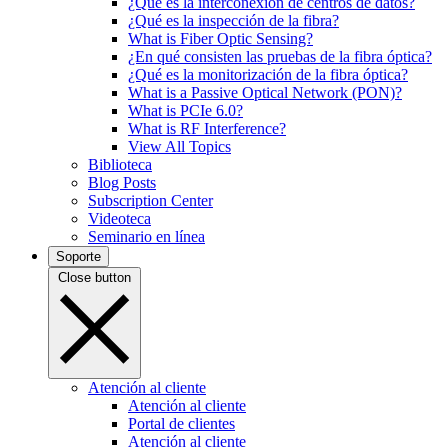
¿Qué es la interconexión de centros de datos?
¿Qué es la inspección de la fibra?
What is Fiber Optic Sensing?
¿En qué consisten las pruebas de la fibra óptica?
¿Qué es la monitorización de la fibra óptica?
What is a Passive Optical Network (PON)?
What is PCIe 6.0?
What is RF Interference?
View All Topics
Biblioteca
Blog Posts
Subscription Center
Videoteca
Seminario en línea
Soporte
Close button
Atención al cliente
Atención al cliente
Portal de clientes
Atención al cliente