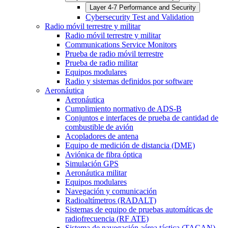
Layer 4-7 Performance and Security
Cybersecurity Test and Validation
Radio móvil terrestre y militar
Radio móvil terrestre y militar
Communications Service Monitors
Prueba de radio móvil terrestre
Prueba de radio militar
Equipos modulares
Radio y sistemas definidos por software
Aeronáutica
Aeronáutica
Cumplimiento normativo de ADS-B
Conjuntos e interfaces de prueba de cantidad de
combustible de avión
Acopladores de antena
Equipo de medición de distancia (DME)
Aviónica de fibra óptica
Simulación GPS
Aeronáutica militar
Equipos modulares
Navegación y comunicación
Radioaltímetros (RADALT)
Sistemas de equipo de pruebas automáticas de
radiofrecuencia (RF ATE)
Sistema de navegación aérea táctica (TACAN)