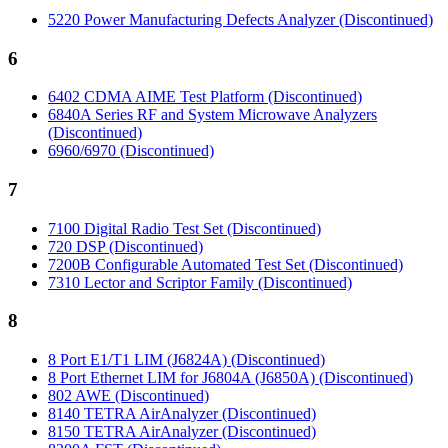
5220 Power Manufacturing Defects Analyzer (Discontinued)
6
6402 CDMA AIME Test Platform (Discontinued)
6840A Series RF and System Microwave Analyzers
(Discontinued)
6960/6970 (Discontinued)
7
7100 Digital Radio Test Set (Discontinued)
720 DSP (Discontinued)
7200B Configurable Automated Test Set (Discontinued)
7310 Lector and Scriptor Family (Discontinued)
8
8 Port E1/T1 LIM (J6824A) (Discontinued)
8 Port Ethernet LIM for J6804A (J6850A) (Discontinued)
802 AWE (Discontinued)
8140 TETRA AirAnalyzer (Discontinued)
8150 TETRA AirAnalyzer (Discontinued)