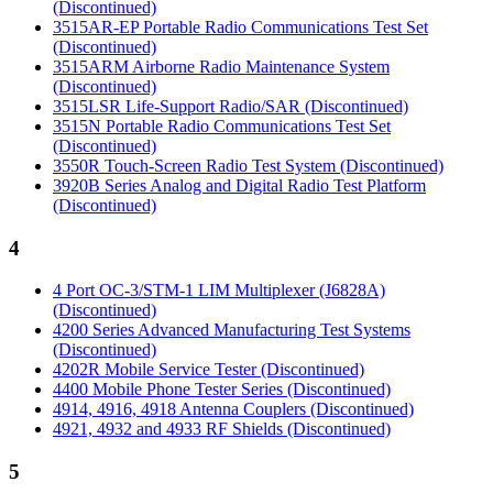
(Discontinued)
3515AR-EP Portable Radio Communications Test Set
(Discontinued)
3515ARM Airborne Radio Maintenance System
(Discontinued)
3515LSR Life-Support Radio/SAR (Discontinued)
3515N Portable Radio Communications Test Set
(Discontinued)
3550R Touch-Screen Radio Test System (Discontinued)
3920B Series Analog and Digital Radio Test Platform
(Discontinued)
4
4 Port OC-3/STM-1 LIM Multiplexer (J6828A)
(Discontinued)
4200 Series Advanced Manufacturing Test Systems
(Discontinued)
4202R Mobile Service Tester (Discontinued)
4400 Mobile Phone Tester Series (Discontinued)
4914, 4916, 4918 Antenna Couplers (Discontinued)
4921, 4932 and 4933 RF Shields (Discontinued)
5