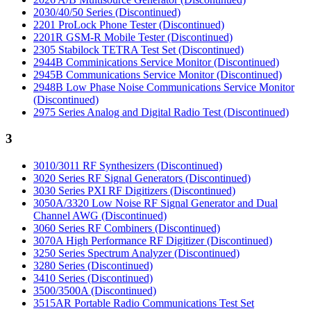
2030/40/50 Series (Discontinued)
2201 ProLock Phone Tester (Discontinued)
2201R GSM-R Mobile Tester (Discontinued)
2305 Stabilock TETRA Test Set (Discontinued)
2944B Comminications Service Monitor (Discontinued)
2945B Communications Service Monitor (Discontinued)
2948B Low Phase Noise Communications Service Monitor
(Discontinued)
2975 Series Analog and Digital Radio Test (Discontinued)
3
3010/3011 RF Synthesizers (Discontinued)
3020 Series RF Signal Generators (Discontinued)
3030 Series PXI RF Digitizers (Discontinued)
3050A/3320 Low Noise RF Signal Generator and Dual
Channel AWG (Discontinued)
3060 Series RF Combiners (Discontinued)
3070A High Performance RF Digitizer (Discontinued)
3250 Series Spectrum Analyzer (Discontinued)
3280 Series (Discontinued)
3410 Series (Discontinued)
3500/3500A (Discontinued)
3515AR Portable Radio Communications Test Set