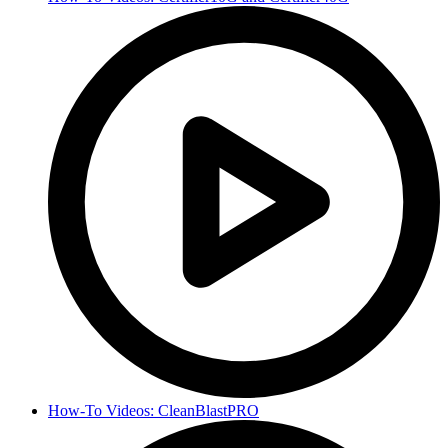
How-To Videos: CleanBlastPRO