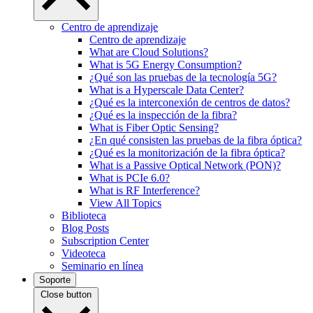
Centro de aprendizaje
Centro de aprendizaje
What are Cloud Solutions?
What is 5G Energy Consumption?
¿Qué son las pruebas de la tecnología 5G?
What is a Hyperscale Data Center?
¿Qué es la interconexión de centros de datos?
¿Qué es la inspección de la fibra?
What is Fiber Optic Sensing?
¿En qué consisten las pruebas de la fibra óptica?
¿Qué es la monitorización de la fibra óptica?
What is a Passive Optical Network (PON)?
What is PCIe 6.0?
What is RF Interference?
View All Topics
Biblioteca
Blog Posts
Subscription Center
Videoteca
Seminario en línea
Soporte
Close button