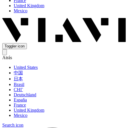
France
United Kingdom
Mexico
Toggler icon
Atrás
United States
中国
日本
Brasil
СНГ
Deutschland
España
France
United Kingdom
Mexico
Search icon