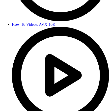
How-To Videos: AVX-10K