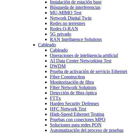
Instalación de estación base
Búsqueda de interferencias
MU-MIMO Test
Network Digital Twin
Redes no terrestres
Redes O-RAN
5G privado
RAN Intelligence Solutions
Cableado
Cableado
Operaciones de inteligencia artificial
AI Data Center Networking Test
DWDM
Prueba de activación de servicio Ethernet
Fiber Construction
Monitorización de fibra
Fiber Network Solutions
Detección de fibra óptica
FTTx
Harden Security Defenses
HFC Network Test
High-Speed Ethernet Testing
Pruebas con conectores MPO
Soluciones para redes PON
Automatización del proceso de pruebas