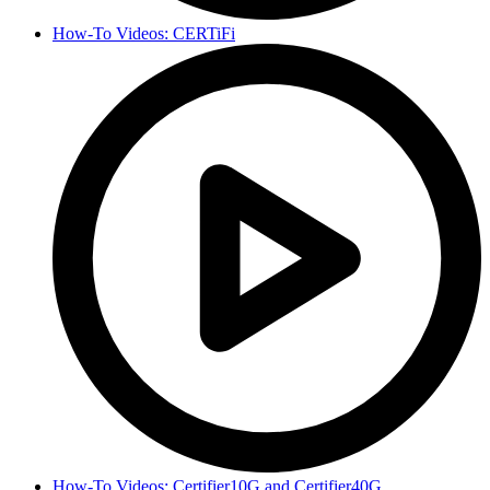
How-To Videos: CERTiFi
How-To Videos: Certifier10G and Certifier40G