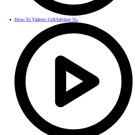
How-To Videos: CellAdvisor 5G