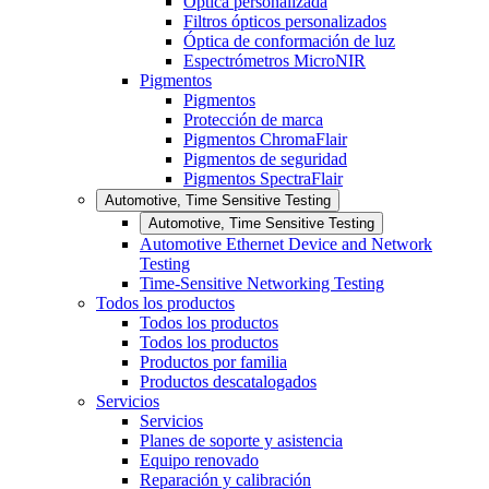
Óptica personalizada
Filtros ópticos personalizados
Óptica de conformación de luz
Espectrómetros MicroNIR
Pigmentos
Pigmentos
Protección de marca
Pigmentos ChromaFlair
Pigmentos de seguridad
Pigmentos SpectraFlair
Automotive, Time Sensitive Testing
Automotive, Time Sensitive Testing
Automotive Ethernet Device and Network
Testing
Time-Sensitive Networking Testing
Todos los productos
Todos los productos
Todos los productos
Productos por familia
Productos descatalogados
Servicios
Servicios
Planes de soporte y asistencia
Equipo renovado
Reparación y calibración