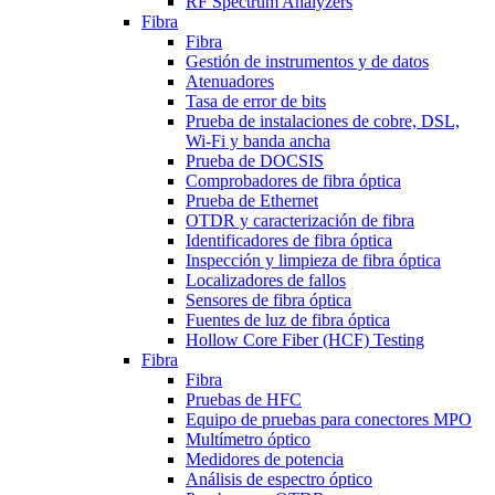
RF Spectrum Analyzers
Fibra
Fibra
Gestión de instrumentos y de datos
Atenuadores
Tasa de error de bits
Prueba de instalaciones de cobre, DSL,
Wi-Fi y banda ancha
Prueba de DOCSIS
Comprobadores de fibra óptica
Prueba de Ethernet
OTDR y caracterización de fibra
Identificadores de fibra óptica
Inspección y limpieza de fibra óptica
Localizadores de fallos
Sensores de fibra óptica
Fuentes de luz de fibra óptica
Hollow Core Fiber (HCF) Testing
Fibra
Fibra
Pruebas de HFC
Equipo de pruebas para conectores MPO
Multímetro óptico
Medidores de potencia
Análisis de espectro óptico