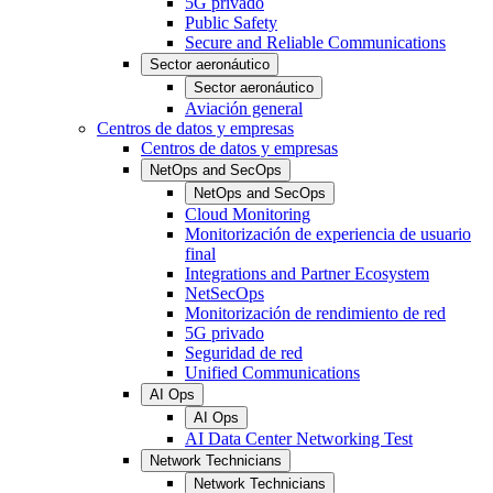
5G privado
Public Safety
Secure and Reliable Communications
Sector aeronáutico
Sector aeronáutico
Aviación general
Centros de datos y empresas
Centros de datos y empresas
NetOps and SecOps
NetOps and SecOps
Cloud Monitoring
Monitorización de experiencia de usuario
final
Integrations and Partner Ecosystem
NetSecOps
Monitorización de rendimiento de red
5G privado
Seguridad de red
Unified Communications
AI Ops
AI Ops
AI Data Center Networking Test
Network Technicians
Network Technicians