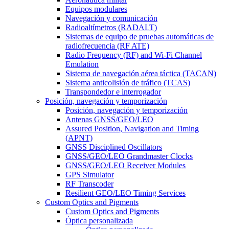
Equipos modulares
Navegación y comunicación
Radioaltímetros (RADALT)
Sistemas de equipo de pruebas automáticas de
radiofrecuencia (RF ATE)
Radio Frequency (RF) and Wi-Fi Channel
Emulation
Sistema de navegación aérea táctica (TACAN)
Sistema anticolisión de tráfico (TCAS)
Transpondedor e interrogador
Posición, navegación y temporización
Posición, navegación y temporización
Antenas GNSS/GEO/LEO
Assured Position, Navigation and Timing
(APNT)
GNSS Disciplined Oscillators
GNSS/GEO/LEO Grandmaster Clocks
GNSS/GEO/LEO Receiver Modules
GPS Simulator
RF Transcoder
Resilient GEO/LEO Timing Services
Custom Optics and Pigments
Custom Optics and Pigments
Óptica personalizada