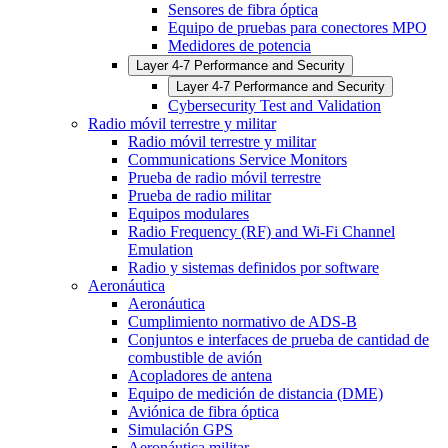
Sensores de fibra óptica
Equipo de pruebas para conectores MPO
Medidores de potencia
Layer 4-7 Performance and Security
Layer 4-7 Performance and Security
Cybersecurity Test and Validation
Radio móvil terrestre y militar
Radio móvil terrestre y militar
Communications Service Monitors
Prueba de radio móvil terrestre
Prueba de radio militar
Equipos modulares
Radio Frequency (RF) and Wi-Fi Channel
Emulation
Radio y sistemas definidos por software
Aeronáutica
Aeronáutica
Cumplimiento normativo de ADS-B
Conjuntos e interfaces de prueba de cantidad de
combustible de avión
Acopladores de antena
Equipo de medición de distancia (DME)
Aviónica de fibra óptica
Simulación GPS
Aeronáutica militar