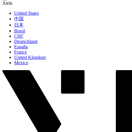
Atrás
United States
中国
日本
Brasil
СНГ
Deutschland
España
France
United Kingdom
Mexico