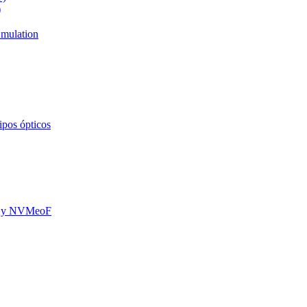
)
mulation
ipos ópticos
oE y NVMeoF