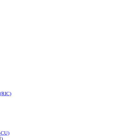
 (RIC)
O-CU)
U)