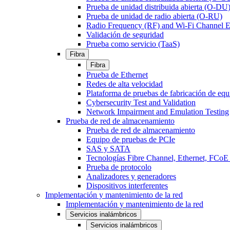
Prueba de unidad distribuida abierta (O-DU
Prueba de unidad de radio abierta (O-RU)
Radio Frequency (RF) and Wi-Fi Channel E
Validación de seguridad
Prueba como servicio (TaaS)
Fibra
Fibra
Prueba de Ethernet
Redes de alta velocidad
Plataforma de pruebas de fabricación de equ
Cybersecurity Test and Validation
Network Impairment and Emulation Testing
Prueba de red de almacenamiento
Prueba de red de almacenamiento
Equipo de pruebas de PCIe
SAS y SATA
Tecnologías Fibre Channel, Ethernet, FC
Prueba de protocolo
Analizadores y generadores
Dispositivos interferentes
Implementación y mantenimiento de la red
Implementación y mantenimiento de la red
Servicios inalámbricos
Servicios inalámbricos