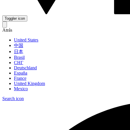
Toggler icon
Atrás
United States
中国
日本
Brasil
СНГ
Deutschland
España
France
United Kingdom
Mexico
Search icon