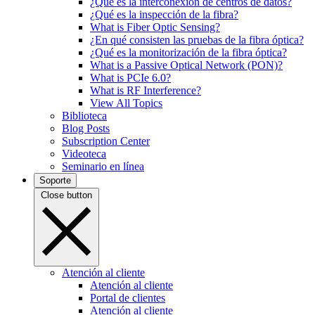
¿Qué es la interconexión de centros de datos?
¿Qué es la inspección de la fibra?
What is Fiber Optic Sensing?
¿En qué consisten las pruebas de la fibra óptica?
¿Qué es la monitorización de la fibra óptica?
What is a Passive Optical Network (PON)?
What is PCIe 6.0?
What is RF Interference?
View All Topics
Biblioteca
Blog Posts
Subscription Center
Videoteca
Seminario en línea
Soporte
Close button
Atención al cliente
Atención al cliente
Portal de clientes
Atención al cliente