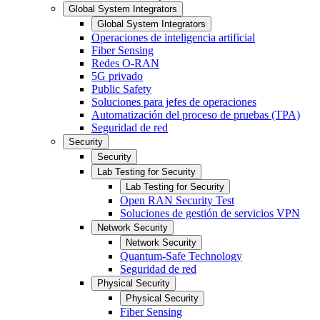
Global System Integrators
Global System Integrators
Operaciones de inteligencia artificial
Fiber Sensing
Redes O-RAN
5G privado
Public Safety
Soluciones para jefes de operaciones
Automatización del proceso de pruebas (TPA)
Seguridad de red
Security
Security
Lab Testing for Security
Lab Testing for Security
Open RAN Security Test
Soluciones de gestión de servicios VPN
Network Security
Network Security
Quantum-Safe Technology
Seguridad de red
Physical Security
Physical Security
Fiber Sensing