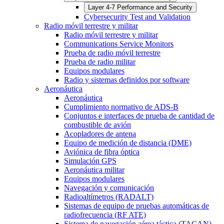
Layer 4-7 Performance and Security
Cybersecurity Test and Validation
Radio móvil terrestre y militar
Radio móvil terrestre y militar
Communications Service Monitors
Prueba de radio móvil terrestre
Prueba de radio militar
Equipos modulares
Radio y sistemas definidos por software
Aeronáutica
Aeronáutica
Cumplimiento normativo de ADS-B
Conjuntos e interfaces de prueba de cantidad de
combustible de avión
Acopladores de antena
Equipo de medición de distancia (DME)
Aviónica de fibra óptica
Simulación GPS
Aeronáutica militar
Equipos modulares
Navegación y comunicación
Radioaltímetros (RADALT)
Sistemas de equipo de pruebas automáticas de
radiofrecuencia (RF ATE)
Sistema de navegación aérea táctica (TACAN)