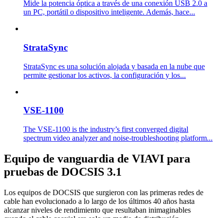
Mide la potencia óptica a través de una conexión USB 2.0 a
un PC, portátil o dispositivo inteligente. Además, hace...
StrataSync
StrataSync es una solución alojada y basada en la nube que
permite gestionar los activos, la configuración y los...
VSE-1100
The VSE-1100 is the industry’s first converged digital
spectrum video analyzer and noise-troubleshooting platform...
Equipo de vanguardia de VIAVI para
pruebas de DOCSIS 3.1
Los equipos de DOCSIS que surgieron con las primeras redes de
cable han evolucionado a lo largo de los últimos 40 años hasta
alcanzar niveles de rendimiento que resultaban inimaginables