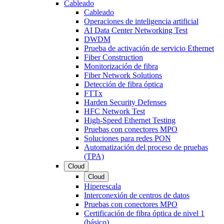
Cableado
Cableado
Operaciones de inteligencia artificial
AI Data Center Networking Test
DWDM
Prueba de activación de servicio Ethernet
Fiber Construction
Monitorización de fibra
Fiber Network Solutions
Detección de fibra óptica
FTTx
Harden Security Defenses
HFC Network Test
High-Speed Ethernet Testing
Pruebas con conectores MPO
Soluciones para redes PON
Automatización del proceso de pruebas
(TPA)
Cloud
Cloud
Hiperescala
Interconexión de centros de datos
Pruebas con conectores MPO
Certificación de fibra óptica de nivel 1
(básico)