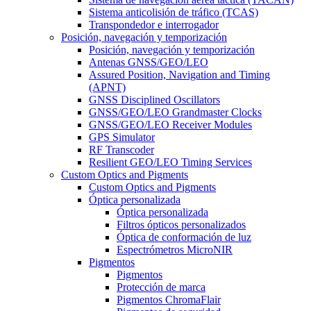
Sistema anticolisión de tráfico (TCAS)
Transpondedor e interrogador
Posición, navegación y temporización
Posición, navegación y temporización
Antenas GNSS/GEO/LEO
Assured Position, Navigation and Timing
(APNT)
GNSS Disciplined Oscillators
GNSS/GEO/LEO Grandmaster Clocks
GNSS/GEO/LEO Receiver Modules
GPS Simulator
RF Transcoder
Resilient GEO/LEO Timing Services
Custom Optics and Pigments
Custom Optics and Pigments
Óptica personalizada
Óptica personalizada
Filtros ópticos personalizados
Óptica de conformación de luz
Espectrómetros MicroNIR
Pigmentos
Pigmentos
Protección de marca
Pigmentos ChromaFlair