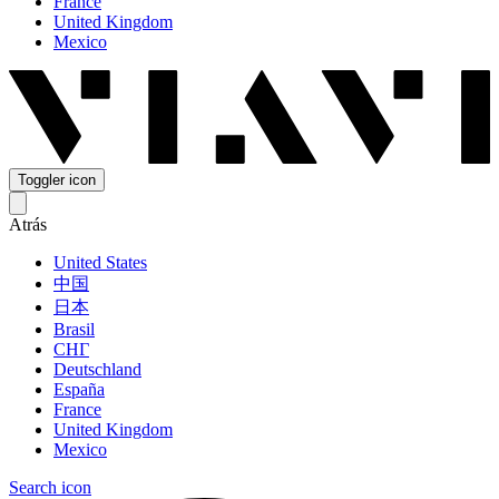
France
United Kingdom
Mexico
Toggler icon
Atrás
United States
中国
日本
Brasil
СНГ
Deutschland
España
France
United Kingdom
Mexico
Search icon