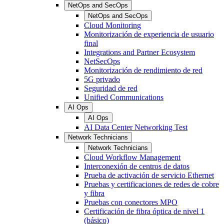
NetOps and SecOps
NetOps and SecOps
Cloud Monitoring
Monitorización de experiencia de usuario
final
Integrations and Partner Ecosystem
NetSecOps
Monitorización de rendimiento de red
5G privado
Seguridad de red
Unified Communications
AI Ops
AI Ops
AI Data Center Networking Test
Network Technicians
Network Technicians
Cloud Workflow Management
Interconexión de centros de datos
Prueba de activación de servicio Ethernet
Pruebas y certificaciones de redes de cobre
y fibra
Pruebas con conectores MPO
Certificación de fibra óptica de nivel 1
(básico)