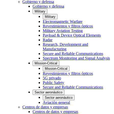
Gobierno y defensa
Gobierno y defensa
Military
Military
Electromagnetic Warfare
Revestimientos y filtros ópticos
Military Aviation Testing
Payload & Device Optical Elements
Radar
Research, Development and
Manufacturing
Secure and Reliable Communications
Spectrum Monitoring and Signal Analysis
Mission-Critical
Mission-Critical
Revestimientos y filtros ópticos
5G privado
Public Safety
Secure and Reliable Communications
Sector aeronáutico
Sector aeronáutico
Aviación general
Centros de datos y empresas
Centros de datos y empresas