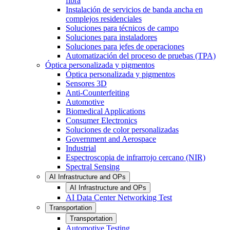
fibra
Instalación de servicios de banda ancha en
complejos residenciales
Soluciones para técnicos de campo
Soluciones para instaladores
Soluciones para jefes de operaciones
Automatización del proceso de pruebas (TPA)
Óptica personalizada y pigmentos
Óptica personalizada y pigmentos
Sensores 3D
Anti-Counterfeiting
Automotive
Biomedical Applications
Consumer Electronics
Soluciones de color personalizadas
Government and Aerospace
Industrial
Espectroscopia de infrarrojo cercano (NIR)
Spectral Sensing
AI Infrastructure and OPs
AI Infrastructure and OPs
AI Data Center Networking Test
Transportation
Transportation
Automotive Testing