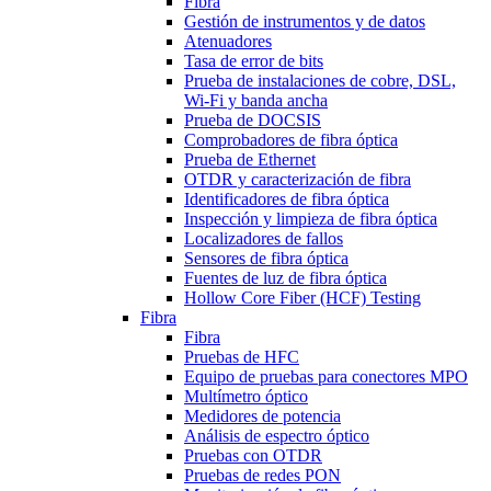
Fibra
Gestión de instrumentos y de datos
Atenuadores
Tasa de error de bits
Prueba de instalaciones de cobre, DSL,
Wi-Fi y banda ancha
Prueba de DOCSIS
Comprobadores de fibra óptica
Prueba de Ethernet
OTDR y caracterización de fibra
Identificadores de fibra óptica
Inspección y limpieza de fibra óptica
Localizadores de fallos
Sensores de fibra óptica
Fuentes de luz de fibra óptica
Hollow Core Fiber (HCF) Testing
Fibra
Fibra
Pruebas de HFC
Equipo de pruebas para conectores MPO
Multímetro óptico
Medidores de potencia
Análisis de espectro óptico
Pruebas con OTDR
Pruebas de redes PON