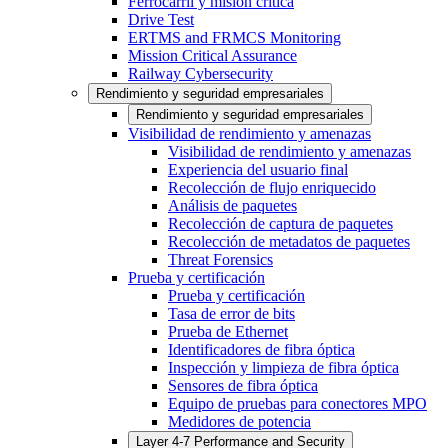
Ferrocarril y misión crítica
Drive Test
ERTMS and FRMCS Monitoring
Mission Critical Assurance
Railway Cybersecurity
Rendimiento y seguridad empresariales
Rendimiento y seguridad empresariales
Visibilidad de rendimiento y amenazas
Visibilidad de rendimiento y amenazas
Experiencia del usuario final
Recolección de flujo enriquecido
Análisis de paquetes
Recolección de captura de paquetes
Recolección de metadatos de paquetes
Threat Forensics
Prueba y certificación
Prueba y certificación
Tasa de error de bits
Prueba de Ethernet
Identificadores de fibra óptica
Inspección y limpieza de fibra óptica
Sensores de fibra óptica
Equipo de pruebas para conectores MPO
Medidores de potencia
Layer 4-7 Performance and Security