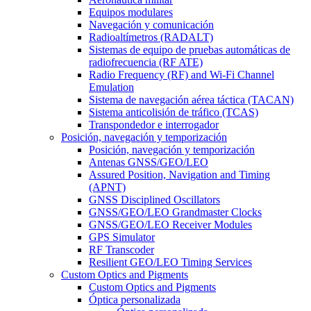
Equipos modulares
Navegación y comunicación
Radioaltímetros (RADALT)
Sistemas de equipo de pruebas automáticas de
radiofrecuencia (RF ATE)
Radio Frequency (RF) and Wi-Fi Channel
Emulation
Sistema de navegación aérea táctica (TACAN)
Sistema anticolisión de tráfico (TCAS)
Transpondedor e interrogador
Posición, navegación y temporización
Posición, navegación y temporización
Antenas GNSS/GEO/LEO
Assured Position, Navigation and Timing
(APNT)
GNSS Disciplined Oscillators
GNSS/GEO/LEO Grandmaster Clocks
GNSS/GEO/LEO Receiver Modules
GPS Simulator
RF Transcoder
Resilient GEO/LEO Timing Services
Custom Optics and Pigments
Custom Optics and Pigments
Óptica personalizada