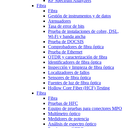
RF Spectrum Analyzers
Fibra
Fibra
Gestión de instrumentos y de datos
Atenuadores
Tasa de error de bits
Prueba de instalaciones de cobre, DSL,
Wi-Fi y banda ancha
Prueba de DOCSIS
Comprobadores de fibra óptica
Prueba de Ethernet
OTDR y caracterización de fibra
Identificadores de fibra óptica
Inspección y limpieza de fibra óptica
Localizadores de fallos
Sensores de fibra óptica
Fuentes de luz de fibra óptica
Hollow Core Fiber (HCF) Testing
Fibra
Fibra
Pruebas de HFC
Equipo de pruebas para conectores MPO
Multímetro óptico
Medidores de potencia
Análisis de espectro óptico