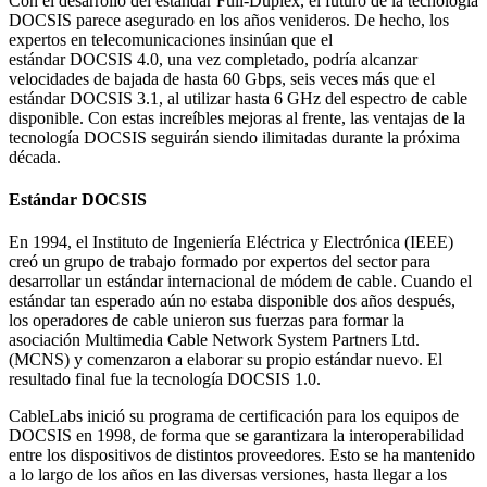
Con el desarrollo del estándar Full-Duplex, el futuro de la tecnología
DOCSIS parece asegurado en los años venideros. De hecho, los
expertos en telecomunicaciones insinúan que el
estándar DOCSIS 4.0, una vez completado, podría alcanzar
velocidades de bajada de hasta 60 Gbps, seis veces más que el
estándar DOCSIS 3.1, al utilizar hasta 6 GHz del espectro de cable
disponible. Con estas increíbles mejoras al frente, las ventajas de la
tecnología DOCSIS seguirán siendo ilimitadas durante la próxima
década.
Estándar DOCSIS
En 1994, el Instituto de Ingeniería Eléctrica y Electrónica (IEEE)
creó un grupo de trabajo formado por expertos del sector para
desarrollar un estándar internacional de módem de cable. Cuando el
estándar tan esperado aún no estaba disponible dos años después,
los operadores de cable unieron sus fuerzas para formar la
asociación Multimedia Cable Network System Partners Ltd.
(MCNS) y comenzaron a elaborar su propio estándar nuevo. El
resultado final fue la tecnología DOCSIS 1.0.
CableLabs inició su programa de certificación para los equipos de
DOCSIS en 1998, de forma que se garantizara la interoperabilidad
entre los dispositivos de distintos proveedores. Esto se ha mantenido
a lo largo de los años en las diversas versiones, hasta llegar a los