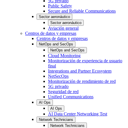
5G privado
Public Safety
Secure and Reliable Communications
Sector aeronáutico
Sector aeronáutico
Aviación general
Centros de datos y empresas
Centros de datos y empresas
NetOps and SecOps
NetOps and SecOps
Cloud Monitoring
Monitorización de experiencia de usuario
final
Integrations and Partner Ecosystem
NetSecOps
Monitorización de rendimiento de red
5G privado
Seguridad de red
Unified Communications
AI Ops
AI Ops
AI Data Center Networking Test
Network Technicians
Network Technicians