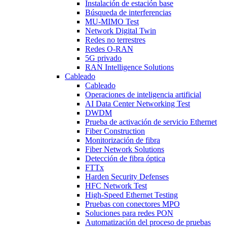
Instalación de estación base
Búsqueda de interferencias
MU-MIMO Test
Network Digital Twin
Redes no terrestres
Redes O-RAN
5G privado
RAN Intelligence Solutions
Cableado
Cableado
Operaciones de inteligencia artificial
AI Data Center Networking Test
DWDM
Prueba de activación de servicio Ethernet
Fiber Construction
Monitorización de fibra
Fiber Network Solutions
Detección de fibra óptica
FTTx
Harden Security Defenses
HFC Network Test
High-Speed Ethernet Testing
Pruebas con conectores MPO
Soluciones para redes PON
Automatización del proceso de pruebas