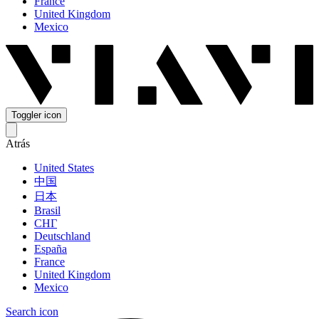
France
United Kingdom
Mexico
Toggler icon
Atrás
United States
中国
日本
Brasil
СНГ
Deutschland
España
France
United Kingdom
Mexico
Search icon