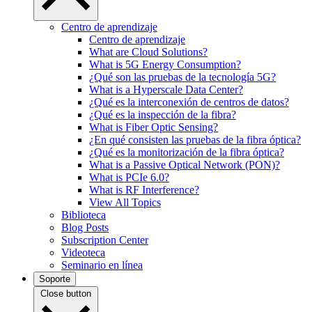
Centro de aprendizaje
Centro de aprendizaje
What are Cloud Solutions?
What is 5G Energy Consumption?
¿Qué son las pruebas de la tecnología 5G?
What is a Hyperscale Data Center?
¿Qué es la interconexión de centros de datos?
¿Qué es la inspección de la fibra?
What is Fiber Optic Sensing?
¿En qué consisten las pruebas de la fibra óptica?
¿Qué es la monitorización de la fibra óptica?
What is a Passive Optical Network (PON)?
What is PCIe 6.0?
What is RF Interference?
View All Topics
Biblioteca
Blog Posts
Subscription Center
Videoteca
Seminario en línea
Soporte
Close button