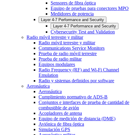
Sensores de fibra óptica
Equipo de pruebas para conectores MPO
Medidores de potencia
Layer 4-7 Performance and Security
Layer 4-7 Performance and Security
Cybersecurity Test and Validation
Radio móvil terrestre y militar
Radio móvil terrestre y militar
Communications Service Monitors
Prueba de radio móvil terrestre
Prueba de radio militar
Equipos modulares
Radio Frequency (RF) and Wi-Fi Channel
Emulation
Radio y sistemas definidos por software
Aeronáutica
Aeronáutica
Cumplimiento normativo de ADS-B
Conjuntos e interfaces de prueba de cantidad de
combustible de avión
Acopladores de antena
Equipo de medición de distancia (DME)
Aviónica de fibra óptica
Simulación GPS
Aeronáutica militar