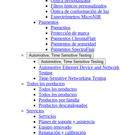
Óptica personalizada
Filtros ópticos personalizados
Óptica de conformación de luz
Espectrómetros MicroNIR
Pigmentos
Pigmentos
Protección de marca
Pigmentos ChromaFlair
Pigmentos de seguridad
Pigmentos SpectraFlair
Automotive, Time Sensitive Testing
Automotive, Time Sensitive Testing
Automotive Ethernet Device and Network
Testing
Time-Sensitive Networking Testing
Todos los productos
Todos los productos
Todos los productos
Productos por familia
Productos descatalogados
Servicios
Servicios
Planes de soporte y asistencia
Equipo renovado
Reparación y calibración