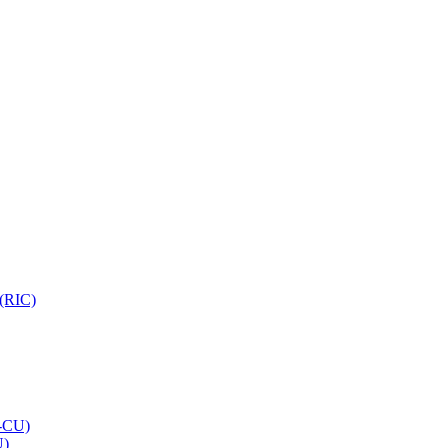
 (RIC)
O-CU)
U)