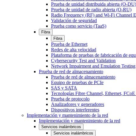
Prueba de unidad distribuida abierta (O-DU
Prueba de unidad de radio abierta (O-RU)
Radio Frequency (RF) and Wi-Fi Channel E
Validación de seguridad
Prueba como servicio (TaaS)
Fibra
Fibra
Prueba de Ethernet
Redes de alta velocidad
Plataforma de pruebas de fabricación de equ
Cybersecurity Test and Validation
Network Impairment and Emulation Testing
Prueba de red de almacenamiento
Prueba de red de almacenamiento
Equipo de pruebas de PCIe
SAS y SATA
Tecnologías Fibre Channel, Ethernet, FC
Prueba de protocolo
Analizadores y generadores
Dispositivos interferentes
Implementación y mantenimiento de la red
Implementación y mantenimiento de la red
Servicios inalámbricos
Servicios inalámbricos