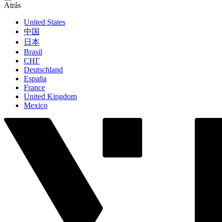
Atrás
United States
中国
日本
Brasil
СНГ
Deutschland
España
France
United Kingdom
Mexico