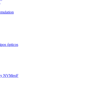
)
mulation
ipos ópticos
oE y NVMeoF