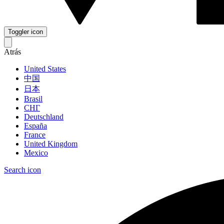
Toggler icon
Atrás
United States
中国
日本
Brasil
СНГ
Deutschland
España
France
United Kingdom
Mexico
Search icon