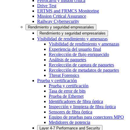
Ferrocarril y misión crítica
Drive Test
ERTMS and FRMCS Monitoring
Mission Critical Assurance
Railway Cybersecurity
Rendimiento y seguridad empresariales
Rendimiento y seguridad empresariales
Visibilidad de rendimiento y amenazas
Visibilidad de rendimiento y amenazas
Experiencia del usuario final
Recolección de flujo enriquecido
Análisis de paquetes
Recolección de captura de paquetes
Recolección de metadatos de paquetes
Threat Forensics
Prueba y certificación
Prueba y certificación
Tasa de error de bits
Prueba de Ethernet
Identificadores de fibra óptica
Inspección y limpieza de fibra óptica
Sensores de fibra óptica
Equipo de pruebas para conectores MPO
Medidores de potencia
Layer 4-7 Performance and Security