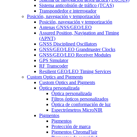
Sistema anticolisión de tráfico (TCAS)
Transpondedor e interrogador
Posición, navegación y temporización
Posición, navegación y temporización
Antenas GNSS/GEO/LEO
Assured Position, Navigation and Timing
(APNT)
GNSS Disciplined Oscillators
GNSS/GEO/LEO Grandmaster Clocks
GNSS/GEO/LEO Receiver Modules
GPS Simulator
RF Transcoder
Resilient GEO/LEO Timing Services
Custom Optics and Pigments
Custom Optics and Pigments
Óptica personalizada
Óptica personalizada
Filtros ópticos personalizados
Óptica de conformación de luz
Espectrómetros MicroNIR
Pigmentos
Pigmentos
Protección de marca
Pigmentos ChromaFlair