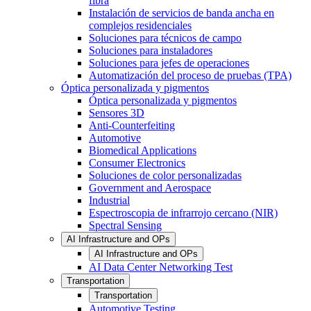
fibra
Instalación de servicios de banda ancha en
complejos residenciales
Soluciones para técnicos de campo
Soluciones para instaladores
Soluciones para jefes de operaciones
Automatización del proceso de pruebas (TPA)
Óptica personalizada y pigmentos
Óptica personalizada y pigmentos
Sensores 3D
Anti-Counterfeiting
Automotive
Biomedical Applications
Consumer Electronics
Soluciones de color personalizadas
Government and Aerospace
Industrial
Espectroscopia de infrarrojo cercano (NIR)
Spectral Sensing
AI Infrastructure and OPs
AI Infrastructure and OPs
AI Data Center Networking Test
Transportation
Transportation
Automotive Testing