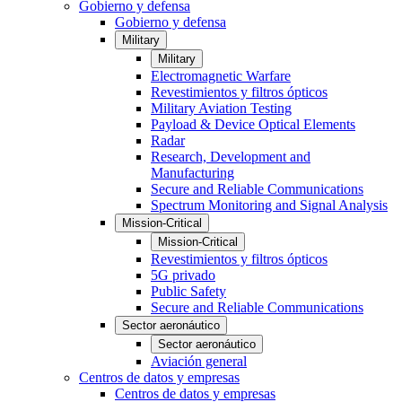
Gobierno y defensa
Gobierno y defensa
Military
Military
Electromagnetic Warfare
Revestimientos y filtros ópticos
Military Aviation Testing
Payload & Device Optical Elements
Radar
Research, Development and
Manufacturing
Secure and Reliable Communications
Spectrum Monitoring and Signal Analysis
Mission-Critical
Mission-Critical
Revestimientos y filtros ópticos
5G privado
Public Safety
Secure and Reliable Communications
Sector aeronáutico
Sector aeronáutico
Aviación general
Centros de datos y empresas
Centros de datos y empresas