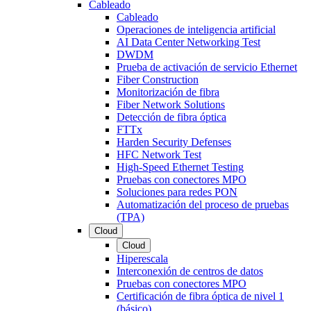
Cableado
Cableado
Operaciones de inteligencia artificial
AI Data Center Networking Test
DWDM
Prueba de activación de servicio Ethernet
Fiber Construction
Monitorización de fibra
Fiber Network Solutions
Detección de fibra óptica
FTTx
Harden Security Defenses
HFC Network Test
High-Speed Ethernet Testing
Pruebas con conectores MPO
Soluciones para redes PON
Automatización del proceso de pruebas
(TPA)
Cloud
Cloud
Hiperescala
Interconexión de centros de datos
Pruebas con conectores MPO
Certificación de fibra óptica de nivel 1
(básico)