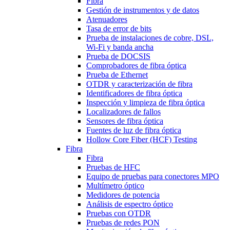
Fibra
Gestión de instrumentos y de datos
Atenuadores
Tasa de error de bits
Prueba de instalaciones de cobre, DSL,
Wi-Fi y banda ancha
Prueba de DOCSIS
Comprobadores de fibra óptica
Prueba de Ethernet
OTDR y caracterización de fibra
Identificadores de fibra óptica
Inspección y limpieza de fibra óptica
Localizadores de fallos
Sensores de fibra óptica
Fuentes de luz de fibra óptica
Hollow Core Fiber (HCF) Testing
Fibra
Fibra
Pruebas de HFC
Equipo de pruebas para conectores MPO
Multímetro óptico
Medidores de potencia
Análisis de espectro óptico
Pruebas con OTDR
Pruebas de redes PON