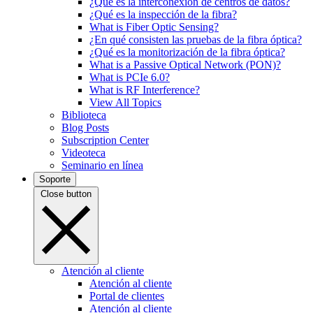
¿Qué es la interconexión de centros de datos?
¿Qué es la inspección de la fibra?
What is Fiber Optic Sensing?
¿En qué consisten las pruebas de la fibra óptica?
¿Qué es la monitorización de la fibra óptica?
What is a Passive Optical Network (PON)?
What is PCIe 6.0?
What is RF Interference?
View All Topics
Biblioteca
Blog Posts
Subscription Center
Videoteca
Seminario en línea
Soporte
Close button
Atención al cliente
Atención al cliente
Portal de clientes
Atención al cliente