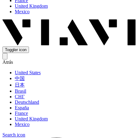
France
United Kingdom
Mexico
Toggler icon
Atrás
United States
中国
日本
Brasil
СНГ
Deutschland
España
France
United Kingdom
Mexico
Search icon