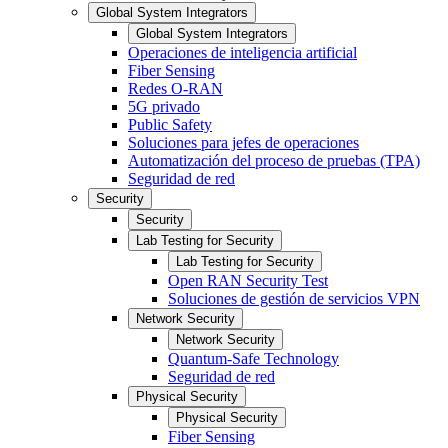
Global System Integrators
Global System Integrators
Operaciones de inteligencia artificial
Fiber Sensing
Redes O-RAN
5G privado
Public Safety
Soluciones para jefes de operaciones
Automatización del proceso de pruebas (TPA)
Seguridad de red
Security
Security
Lab Testing for Security
Lab Testing for Security
Open RAN Security Test
Soluciones de gestión de servicios VPN
Network Security
Network Security
Quantum-Safe Technology
Seguridad de red
Physical Security
Physical Security
Fiber Sensing