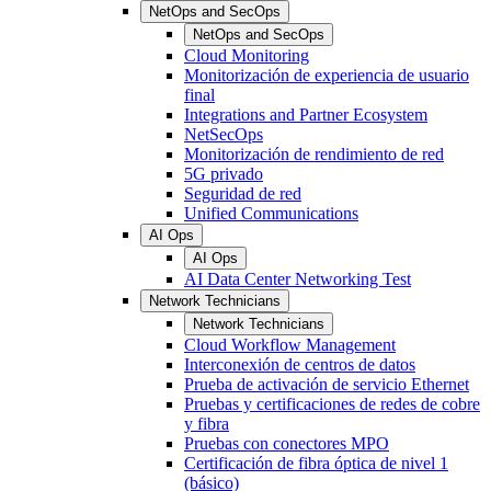
NetOps and SecOps
NetOps and SecOps
Cloud Monitoring
Monitorización de experiencia de usuario
final
Integrations and Partner Ecosystem
NetSecOps
Monitorización de rendimiento de red
5G privado
Seguridad de red
Unified Communications
AI Ops
AI Ops
AI Data Center Networking Test
Network Technicians
Network Technicians
Cloud Workflow Management
Interconexión de centros de datos
Prueba de activación de servicio Ethernet
Pruebas y certificaciones de redes de cobre
y fibra
Pruebas con conectores MPO
Certificación de fibra óptica de nivel 1
(básico)