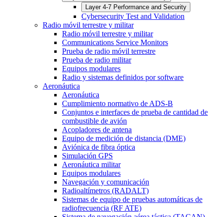
Layer 4-7 Performance and Security
Cybersecurity Test and Validation
Radio móvil terrestre y militar
Radio móvil terrestre y militar
Communications Service Monitors
Prueba de radio móvil terrestre
Prueba de radio militar
Equipos modulares
Radio y sistemas definidos por software
Aeronáutica
Aeronáutica
Cumplimiento normativo de ADS-B
Conjuntos e interfaces de prueba de cantidad de
combustible de avión
Acopladores de antena
Equipo de medición de distancia (DME)
Aviónica de fibra óptica
Simulación GPS
Aeronáutica militar
Equipos modulares
Navegación y comunicación
Radioaltímetros (RADALT)
Sistemas de equipo de pruebas automáticas de
radiofrecuencia (RF ATE)
Sistema de navegación aérea táctica (TACAN)