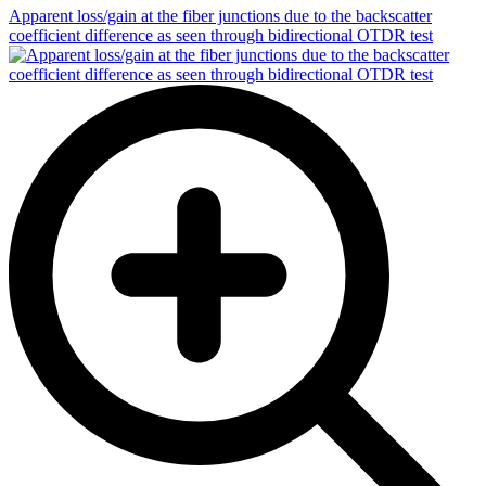
Apparent loss/gain at the fiber junctions due to the backscatter
coefficient difference as seen through bidirectional OTDR test