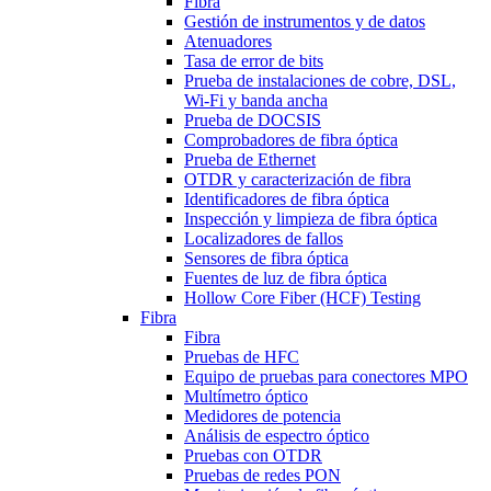
Fibra
Gestión de instrumentos y de datos
Atenuadores
Tasa de error de bits
Prueba de instalaciones de cobre, DSL,
Wi-Fi y banda ancha
Prueba de DOCSIS
Comprobadores de fibra óptica
Prueba de Ethernet
OTDR y caracterización de fibra
Identificadores de fibra óptica
Inspección y limpieza de fibra óptica
Localizadores de fallos
Sensores de fibra óptica
Fuentes de luz de fibra óptica
Hollow Core Fiber (HCF) Testing
Fibra
Fibra
Pruebas de HFC
Equipo de pruebas para conectores MPO
Multímetro óptico
Medidores de potencia
Análisis de espectro óptico
Pruebas con OTDR
Pruebas de redes PON