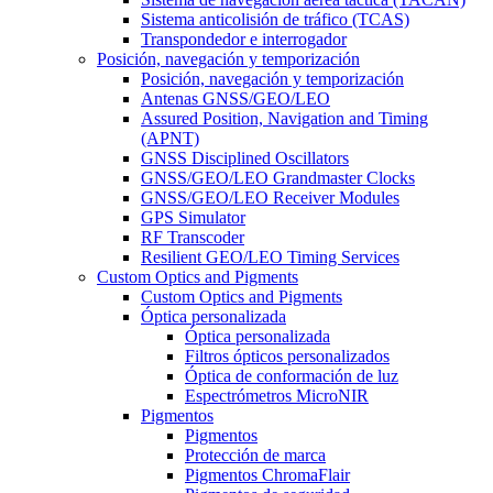
Sistema anticolisión de tráfico (TCAS)
Transpondedor e interrogador
Posición, navegación y temporización
Posición, navegación y temporización
Antenas GNSS/GEO/LEO
Assured Position, Navigation and Timing
(APNT)
GNSS Disciplined Oscillators
GNSS/GEO/LEO Grandmaster Clocks
GNSS/GEO/LEO Receiver Modules
GPS Simulator
RF Transcoder
Resilient GEO/LEO Timing Services
Custom Optics and Pigments
Custom Optics and Pigments
Óptica personalizada
Óptica personalizada
Filtros ópticos personalizados
Óptica de conformación de luz
Espectrómetros MicroNIR
Pigmentos
Pigmentos
Protección de marca
Pigmentos ChromaFlair