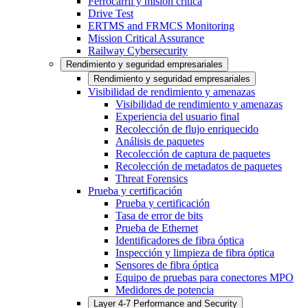
Ferrocarril y misión crítica
Drive Test
ERTMS and FRMCS Monitoring
Mission Critical Assurance
Railway Cybersecurity
Rendimiento y seguridad empresariales
Rendimiento y seguridad empresariales
Visibilidad de rendimiento y amenazas
Visibilidad de rendimiento y amenazas
Experiencia del usuario final
Recolección de flujo enriquecido
Análisis de paquetes
Recolección de captura de paquetes
Recolección de metadatos de paquetes
Threat Forensics
Prueba y certificación
Prueba y certificación
Tasa de error de bits
Prueba de Ethernet
Identificadores de fibra óptica
Inspección y limpieza de fibra óptica
Sensores de fibra óptica
Equipo de pruebas para conectores MPO
Medidores de potencia
Layer 4-7 Performance and Security