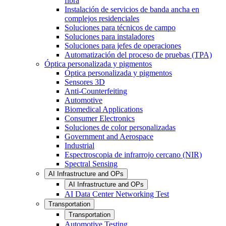
fibra
Instalación de servicios de banda ancha en
complejos residenciales
Soluciones para técnicos de campo
Soluciones para instaladores
Soluciones para jefes de operaciones
Automatización del proceso de pruebas (TPA)
Óptica personalizada y pigmentos
Óptica personalizada y pigmentos
Sensores 3D
Anti-Counterfeiting
Automotive
Biomedical Applications
Consumer Electronics
Soluciones de color personalizadas
Government and Aerospace
Industrial
Espectroscopia de infrarrojo cercano (NIR)
Spectral Sensing
AI Infrastructure and OPs
AI Infrastructure and OPs
AI Data Center Networking Test
Transportation
Transportation
Automotive Testing