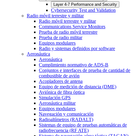
Layer 4-7 Performance and Security
Cybersecurity Test and Validation
Radio móvil terrestre y militar
Radio móvil terrestre y militar
Communications Service Monitors
Prueba de radio móvil terrestre
Prueba de radio militar
Equipos modulares
Radio y sistemas definidos por software
Aeronáutica
Aeronáutica
Cumplimiento normativo de ADS-B
Conjuntos e interfaces de prueba de cantidad de
combustible de avión
Acopladores de antena
Equipo de medición de distancia (DME)
Aviónica de fibra óptica
Simulación GPS
Aeronáutica militar
Equipos modulares
Navegación y comunicación
Radioaltímetros (RADALT)
Sistemas de equipo de pruebas automáticas de
radiofrecuencia (RF ATE)
Sistema de navegación aérea táctica (TACAN)