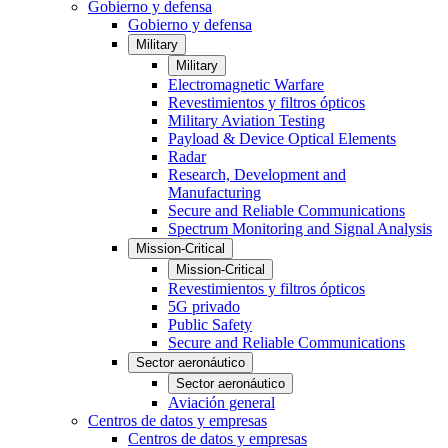
Gobierno y defensa
Gobierno y defensa
Military
Military
Electromagnetic Warfare
Revestimientos y filtros ópticos
Military Aviation Testing
Payload & Device Optical Elements
Radar
Research, Development and
Manufacturing
Secure and Reliable Communications
Spectrum Monitoring and Signal Analysis
Mission-Critical
Mission-Critical
Revestimientos y filtros ópticos
5G privado
Public Safety
Secure and Reliable Communications
Sector aeronáutico
Sector aeronáutico
Aviación general
Centros de datos y empresas
Centros de datos y empresas