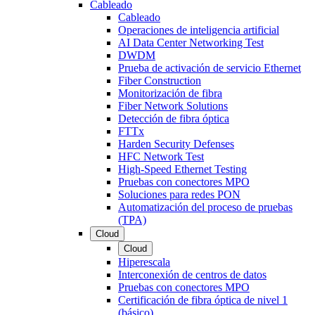
Cableado
Cableado
Operaciones de inteligencia artificial
AI Data Center Networking Test
DWDM
Prueba de activación de servicio Ethernet
Fiber Construction
Monitorización de fibra
Fiber Network Solutions
Detección de fibra óptica
FTTx
Harden Security Defenses
HFC Network Test
High-Speed Ethernet Testing
Pruebas con conectores MPO
Soluciones para redes PON
Automatización del proceso de pruebas
(TPA)
Cloud
Cloud
Hiperescala
Interconexión de centros de datos
Pruebas con conectores MPO
Certificación de fibra óptica de nivel 1
(básico)