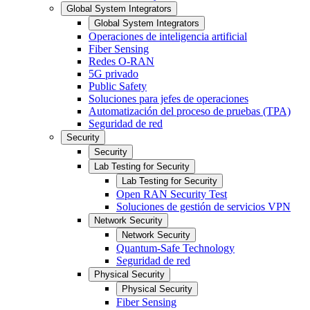
Global System Integrators
Global System Integrators
Operaciones de inteligencia artificial
Fiber Sensing
Redes O-RAN
5G privado
Public Safety
Soluciones para jefes de operaciones
Automatización del proceso de pruebas (TPA)
Seguridad de red
Security
Security
Lab Testing for Security
Lab Testing for Security
Open RAN Security Test
Soluciones de gestión de servicios VPN
Network Security
Network Security
Quantum-Safe Technology
Seguridad de red
Physical Security
Physical Security
Fiber Sensing