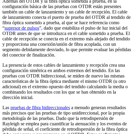
Además del OTDR y la fibra óptica sometida a prueba, en la
configuración básica de las pruebas con OTDR están presentes
también un cable de lanzamiento y un cable de recepción. El cable
de lanzamiento conecta el puerto de prueba del OTDR al tendido de
fibra óptica sometido a prueba, al que se hace referencia como
“
supresor de pulsos
”, dado que estabiliza el pulso de luz inicial del
OTDR antes de que se introduzca en el cable sometido a prueba. El
cable de recepción se conecta en el extremo más alejado del tendido
y proporciona una conexión/unión de fibra acoplada, con un
segmento debidamente desviado, lo que permite evaluar las pérdidas
del conector de finalización.
La presencia de estos cables de lanzamiento y recepción crea una
configuración simétrica en ambos extremos del tendido. En las
pruebas con OTDR bidireccional, se miden de nuevo las mismas
características de la fibra óptica mediante el mismo OTDR (u otro
adicional) en el extremo opuesto del tendido calculando la media o
combinando los resultados con los que se han obtenido en la
dirección inicial.
Las
pruebas de fibra bidireccionales
a menudo generan resultados
más precisos que las pruebas de tipo unidireccional, por la propia
metodología de las pruebas. Dado que la retrodispersión de
Rayleigh se emplea para cuantificar la atenuación y los eventos de
pérdida de señal, el coeficiente de retrodispersión de la fibra óptica