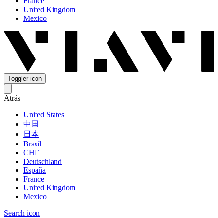
France
United Kingdom
Mexico
Toggler icon
Atrás
United States
中国
日本
Brasil
СНГ
Deutschland
España
France
United Kingdom
Mexico
Search icon