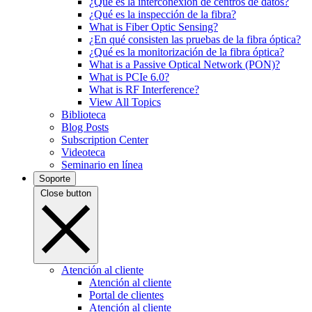
¿Qué es la interconexión de centros de datos?
¿Qué es la inspección de la fibra?
What is Fiber Optic Sensing?
¿En qué consisten las pruebas de la fibra óptica?
¿Qué es la monitorización de la fibra óptica?
What is a Passive Optical Network (PON)?
What is PCIe 6.0?
What is RF Interference?
View All Topics
Biblioteca
Blog Posts
Subscription Center
Videoteca
Seminario en línea
Soporte
Close button
Atención al cliente
Atención al cliente
Portal de clientes
Atención al cliente