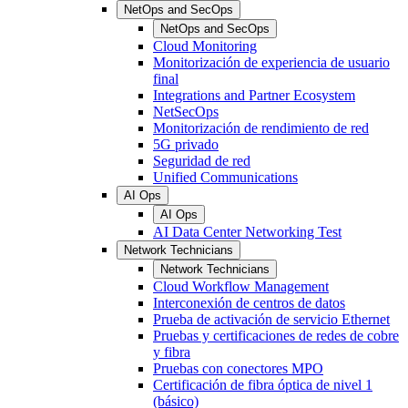
NetOps and SecOps
NetOps and SecOps
Cloud Monitoring
Monitorización de experiencia de usuario
final
Integrations and Partner Ecosystem
NetSecOps
Monitorización de rendimiento de red
5G privado
Seguridad de red
Unified Communications
AI Ops
AI Ops
AI Data Center Networking Test
Network Technicians
Network Technicians
Cloud Workflow Management
Interconexión de centros de datos
Prueba de activación de servicio Ethernet
Pruebas y certificaciones de redes de cobre
y fibra
Pruebas con conectores MPO
Certificación de fibra óptica de nivel 1
(básico)