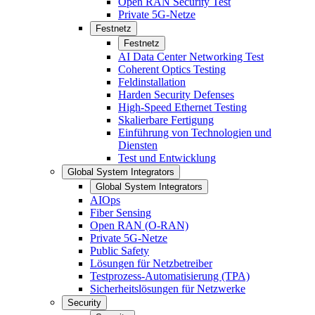
Open RAN Security Test
Private 5G-Netze
Festnetz
Festnetz
AI Data Center Networking Test
Coherent Optics Testing
Feldinstallation
Harden Security Defenses
High-Speed Ethernet Testing
Skalierbare Fertigung
Einführung von Technologien und
Diensten
Test und Entwicklung
Global System Integrators
Global System Integrators
AIOps
Fiber Sensing
Open RAN (O-RAN)
Private 5G-Netze
Public Safety
Lösungen für Netzbetreiber
Testprozess-Automatisierung (TPA)
Sicherheitslösungen für Netzwerke
Security