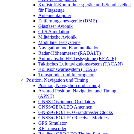
Kraftstoff-Kontrollmessgeräte und -Schnittstellen
für Flugzeuge
Antennenkoppler
Entfernungsmessgeräte (DME)
Glasfaser-Avionik
GPS-Simulation
Militärische Avionik
Modulare Testsysteme
Navigation und Kommunikation
Radar-Höhenmesser (RADALT)
Automatische HF-Testsysteme (RF ATE)
Taktisches Luftnavigationssystem (TACAN)
Kollisionswarnsystem (TCAS)
Transponder und Interrogator
Position, Navigation und Timing
Position, Navigation und Timing
Assured Position, Navigation and Timing
(APNT)
GNSS Disciplined Oscillators
GNSS/GEO/LEO Antennen
GNSS/GEO/LEO Grandmaster Clocks
GNSS/GEO/LEO Receiver Modules
GPS Simulator
RF Transcoder
Resilient GEO/LEO Timing Services