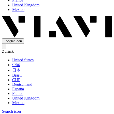
France
United Kingdom
Mexico
Toggler icon
Zurück
United States
中国
日本
Brasil
СНГ
Deutschland
España
France
United Kingdom
Mexico
Search icon