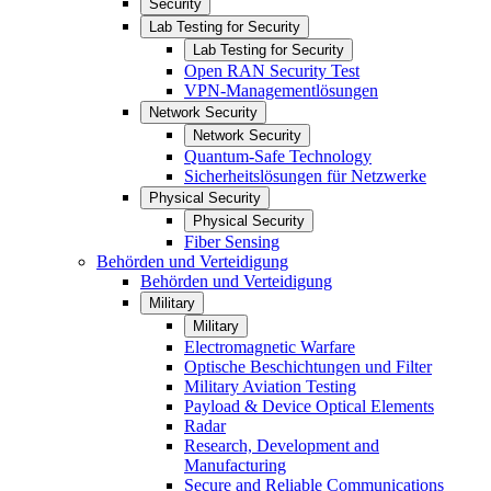
Security
Lab Testing for Security
Lab Testing for Security
Open RAN Security Test
VPN-Managementlösungen
Network Security
Network Security
Quantum-Safe Technology
Sicherheitslösungen für Netzwerke
Physical Security
Physical Security
Fiber Sensing
Behörden und Verteidigung
Behörden und Verteidigung
Military
Military
Electromagnetic Warfare
Optische Beschichtungen und Filter
Military Aviation Testing
Payload & Device Optical Elements
Radar
Research, Development and
Manufacturing
Secure and Reliable Communications