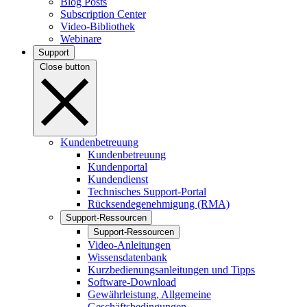
Blog Posts
Subscription Center
Video-Bibliothek
Webinare
Support
Close button
Kundenbetreuung
Kundenbetreuung
Kundenportal
Kundendienst
Technisches Support-Portal
Rücksendegenehmigung (RMA)
Support-Ressourcen
Support-Ressourcen
Video-Anleitungen
Wissensdatenbank
Kurzbedienungsanleitungen und Tipps
Software-Download
Gewährleistung, Allgemeine
Geschäftsbedingungen