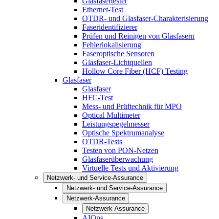
Glasfasertester
Ethernet-Test
OTDR- und Glasfaser-Charakterisierung
Faseridentifizierer
Prüfen und Reinigen von Glasfasern
Fehlerlokalisierung
Faseroptische Sensoren
Glasfaser-Lichtquellen
Hollow Core Fiber (HCF) Testing
Glasfaser
Glasfaser
HFC-Test
Mess- und Prüftechnik für MPO
Optical Multimeter
Leistungspegelmesser
Optische Spektrumanalyse
OTDR-Tests
Testen von PON-Netzen
Glasfaserüberwachung
Virtuelle Tests und Aktivierung
Netzwerk- und Service-Assurance
Netzwerk- und Service-Assurance
Netzwerk-Assurance
Netzwerk-Assurance
AIOps