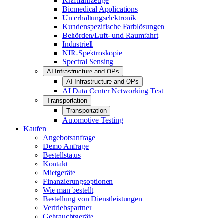
Kraftfahrzeuge
Biomedical Applications
Unterhaltungselektronik
Kundenspezifische Farblösungen
Behörden/Luft- und Raumfahrt
Industriell
NIR-Spektroskopie
Spectral Sensing
AI Infrastructure and OPs
AI Infrastructure and OPs
AI Data Center Networking Test
Transportation
Transportation
Automotive Testing
Kaufen
Angebotsanfrage
Demo Anfrage
Bestellstatus
Kontakt
Mietgeräte
Finanzierungsoptionen
Wie man bestellt
Bestellung von Dienstleistungen
Vertriebspartner
Gebrauchtgeräte