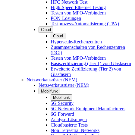
HFC Network Test
High-Speed Ethernet Testing
Testen von MPO-Verbindern
PON-Lösungen
Testprozess-Automatisierung (TPA)
Cloud
Cloud
Hyperscale-Rechenzentren
Zusammenschalten von Rechenzentren
(DCI)
Testen von MPO-Verbindern
Basiszertifizierung (Tier 1) von Glasfasern
Erweiterte Zertifizierung (Tier 2) von
Glasfasern
Netzwerkausrüster (NEM)
Netzwerkausrüster (NEM)
Mobilfunk
Mobilfunk
5G Security
5G Network Equipment Manufacturers
6G Forward
Analyse-Lösungen
Cloudbasierte Tests
Non-Terrestrial Networks