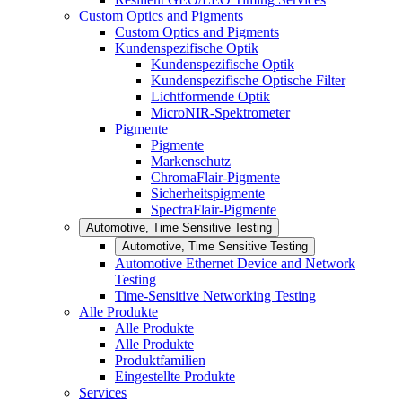
Custom Optics and Pigments
Custom Optics and Pigments
Kundenspezifische Optik
Kundenspezifische Optik
Kundenspezifische Optische Filter
Lichtformende Optik
MicroNIR-Spektrometer
Pigmente
Pigmente
Markenschutz
ChromaFlair-Pigmente
Sicherheitspigmente
SpectraFlair-Pigmente
Automotive, Time Sensitive Testing
Automotive, Time Sensitive Testing
Automotive Ethernet Device and Network
Testing
Time-Sensitive Networking Testing
Alle Produkte
Alle Produkte
Alle Produkte
Produktfamilien
Eingestellte Produkte
Services