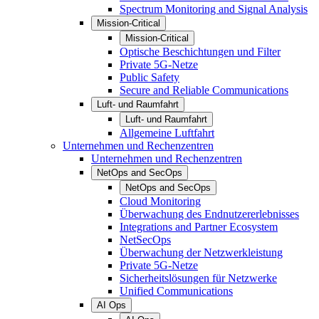
Spectrum Monitoring and Signal Analysis
Mission-Critical
Mission-Critical
Optische Beschichtungen und Filter
Private 5G-Netze
Public Safety
Secure and Reliable Communications
Luft- und Raumfahrt
Luft- und Raumfahrt
Allgemeine Luftfahrt
Unternehmen und Rechenzentren
Unternehmen und Rechenzentren
NetOps and SecOps
NetOps and SecOps
Cloud Monitoring
Überwachung des Endnutzererlebnisses
Integrations and Partner Ecosystem
NetSecOps
Überwachung der Netzwerkleistung
Private 5G-Netze
Sicherheitslösungen für Netzwerke
Unified Communications
AI Ops