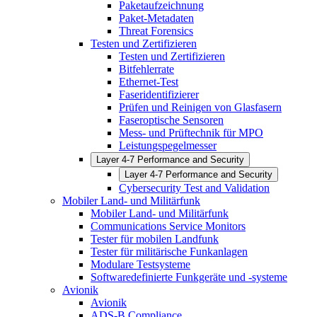
Paketaufzeichnung
Paket-Metadaten
Threat Forensics
Testen und Zertifizieren
Testen und Zertifizieren
Bitfehlerrate
Ethernet-Test
Faseridentifizierer
Prüfen und Reinigen von Glasfasern
Faseroptische Sensoren
Mess- und Prüftechnik für MPO
Leistungspegelmesser
Layer 4-7 Performance and Security
Layer 4-7 Performance and Security
Cybersecurity Test and Validation
Mobiler Land- und Militärfunk
Mobiler Land- und Militärfunk
Communications Service Monitors
Tester für mobilen Landfunk
Tester für militärische Funkanlagen
Modulare Testsysteme
Softwaredefinierte Funkgeräte und -systeme
Avionik
Avionik
ADS-B Compliance