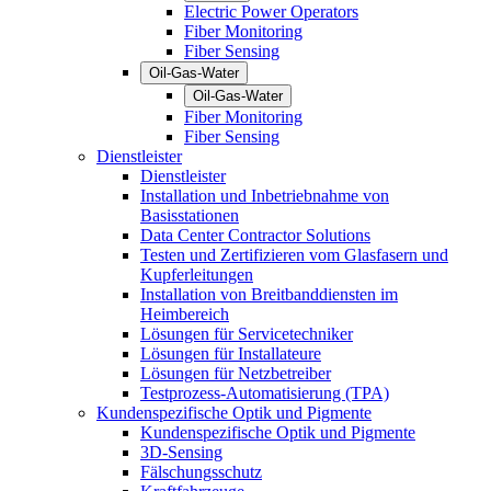
Electric Power Operators
Fiber Monitoring
Fiber Sensing
Oil-Gas-Water
Oil-Gas-Water
Fiber Monitoring
Fiber Sensing
Dienstleister
Dienstleister
Installation und Inbetriebnahme von
Basisstationen
Data Center Contractor Solutions
Testen und Zertifizieren vom Glasfasern und
Kupferleitungen
Installation von Breitbanddiensten im
Heimbereich
Lösungen für Servicetechniker
Lösungen für Installateure
Lösungen für Netzbetreiber
Testprozess-Automatisierung (TPA)
Kundenspezifische Optik und Pigmente
Kundenspezifische Optik und Pigmente
3D-Sensing
Fälschungsschutz