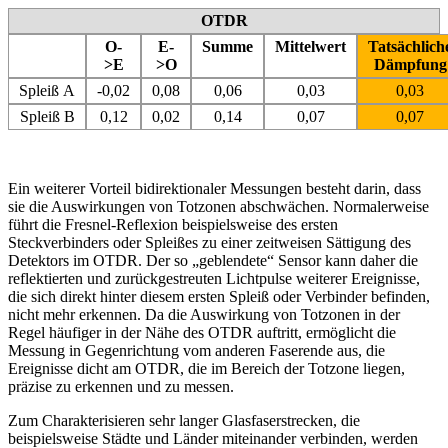
OTDR
O-
E-
Summe
Mittelwert
Tatsächlich
>E
>O
Dämpfung
Spleiß A
-0,02
0,08
0,06
0,03
0,03
Spleiß B
0,12
0,02
0,14
0,07
0,07
Ein weiterer Vorteil bidirektionaler Messungen besteht darin, dass
sie die Auswirkungen von Totzonen abschwächen. Normalerweise
führt die Fresnel-Reflexion beispielsweise des ersten
Steckverbinders oder Spleißes zu einer zeitweisen Sättigung des
Detektors im OTDR. Der so „geblendete“ Sensor kann daher die
reflektierten und zurückgestreuten Lichtpulse weiterer Ereignisse,
die sich direkt hinter diesem ersten Spleiß oder Verbinder befinden,
nicht mehr erkennen. Da die Auswirkung von Totzonen in der
Regel häufiger in der Nähe des OTDR auftritt, ermöglicht die
Messung in Gegenrichtung vom anderen Faserende aus, die
Ereignisse dicht am OTDR, die im Bereich der Totzone liegen,
präzise zu erkennen und zu messen.
Zum Charakterisieren sehr langer Glasfaserstrecken, die
beispielsweise Städte und Länder miteinander verbinden, werden