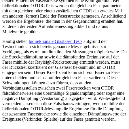
beiden Enden der Faserstrecke symmetrische Konfiguration. Bei
bidirektionalen OTDR-Tests werden die gleichen Faserparameter
mit dem gleichen oder einem zusätzlichen OTDR ein zweites Mal
am anderen (fernen) Ende der Faserstrecke gemessen. Anschließend
werden die Ergebnisse, die man in der Gegenrichtung erhalten hat,
zu denen der ersten Aufnahmemessung addiert und daraus
Mittelwerte gebildet.
Häufig stellen
bidirektionale Glasfaser-Tests
aufgrund der
Testmethode an sich bereits genauere Messergebnisse zur
Verfügung, als es mit unidirektionalen Messungen möglich wäre. Da
die Streckendämpfung sowie die dämpfenden Ereignisse auf der
Faser mithilfe der Rayleigh-Rückstreuung ermittelt werden, muss
der Rückstreukoeffizient der Glasfaser bekannt und im OTDR
eingegeben sein. Dieser Koeffizient kann sich von Faser zu Faser
unterscheiden und selbst auf der gleichen Faser variieren. Diese
Schwankungen können dazu führen, dass an den
Verbindungsstellen zwischen zwei Faserstrecken vom OTDR
fälschlicherweise eine übermäßige Signaldämpfung oder sogar eine
negative Dämpfung (Verstärkung) ausgegeben wird. Weitestgehend
vermeiden lassen sich diese Falschauswertungen, wenn mithilfe der
bidirektionalen OTDR-Messung die Ergebnisse für die Dämpfung
der gesamten Faserstrecke sowie die einzelnen Dämpfungswerte der
Ereignisse (Verbinder, Spleiße) auf der Faser gemittelt werden.