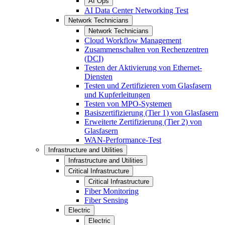
AI Ops
AI Data Center Networking Test
Network Technicians
Network Technicians
Cloud Workflow Management
Zusammenschalten von Rechenzentren
(DCI)
Testen der Aktivierung von Ethernet-
Diensten
Testen und Zertifizieren vom Glasfasern
und Kupferleitungen
Testen von MPO-Systemen
Basiszertifizierung (Tier 1) von Glasfasern
Erweiterte Zertifizierung (Tier 2) von
Glasfasern
WAN-Performance-Test
Infrastructure and Utilities
Infrastructure and Utilities
Critical Infrastructure
Critical Infrastructure
Fiber Monitoring
Fiber Sensing
Electric
Electric