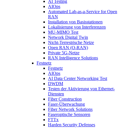
AI Testing
AIOps
Automated Lab-as-a-Service for Open
RAN
Installation von Basisstationen
Lokalisierung von Interferenzen
MU-MIMO Test
Network Digital Twin
Nicht-Terrestrische Netze
Open RAN (O-RAN)
Private 5G-Netze
RAN Intelligence Solutions
Festnetz
Festnetz
AIOps
AI Data Center Networking Test
DWDM
Testen der Aktivierung von Ethernet-
Diensten
Fiber Construction
Faser-Überwachung
Fiber Network Solutions
Faseroptische Sensoren
FTTx
Harden Security Defenses