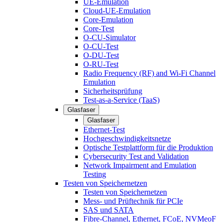
UE-Emulation
Cloud-UE-Emulation
Core-Emulation
Core-Test
O-CU-Simulator
O-CU-Test
O-DU-Test
O-RU-Test
Radio Frequency (RF) and Wi-Fi Channel
Emulation
Sicherheitsprüfung
Test-as-a-Service (TaaS)
Glasfaser
Glasfaser
Ethernet-Test
Hochgeschwindigkeitsnetze
Optische Testplattform für die Produktion
Cybersecurity Test and Validation
Network Impairment and Emulation
Testing
Testen von Speichernetzen
Testen von Speichernetzen
Mess- und Prüftechnik für PCIe
SAS und SATA
Fibre-Channel, Ethernet, FCoE, NVMeoF