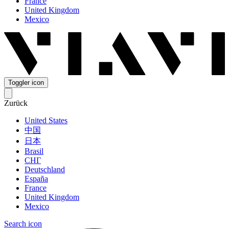
France
United Kingdom
Mexico
Toggler icon
Zurück
United States
中国
日本
Brasil
СНГ
Deutschland
España
France
United Kingdom
Mexico
Search icon