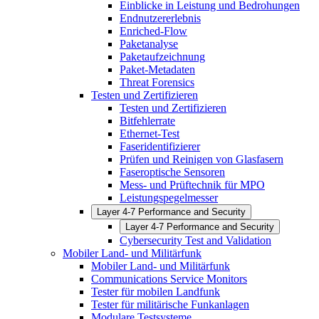
Einblicke in Leistung und Bedrohungen
Endnutzererlebnis
Enriched-Flow
Paketanalyse
Paketaufzeichnung
Paket-Metadaten
Threat Forensics
Testen und Zertifizieren
Testen und Zertifizieren
Bitfehlerrate
Ethernet-Test
Faseridentifizierer
Prüfen und Reinigen von Glasfasern
Faseroptische Sensoren
Mess- und Prüftechnik für MPO
Leistungspegelmesser
Layer 4-7 Performance and Security
Layer 4-7 Performance and Security
Cybersecurity Test and Validation
Mobiler Land- und Militärfunk
Mobiler Land- und Militärfunk
Communications Service Monitors
Tester für mobilen Landfunk
Tester für militärische Funkanlagen
Modulare Testsysteme