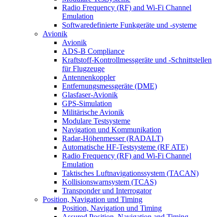
Radio Frequency (RF) and Wi-Fi Channel
Emulation
Softwaredefinierte Funkgeräte und -systeme
Avionik
Avionik
ADS-B Compliance
Kraftstoff-Kontrollmessgeräte und -Schnittstellen
für Flugzeuge
Antennenkoppler
Entfernungsmessgeräte (DME)
Glasfaser-Avionik
GPS-Simulation
Militärische Avionik
Modulare Testsysteme
Navigation und Kommunikation
Radar-Höhenmesser (RADALT)
Automatische HF-Testsysteme (RF ATE)
Radio Frequency (RF) and Wi-Fi Channel
Emulation
Taktisches Luftnavigationssystem (TACAN)
Kollisionswarnsystem (TCAS)
Transponder und Interrogator
Position, Navigation und Timing
Position, Navigation und Timing
Assured Position, Navigation and Timing