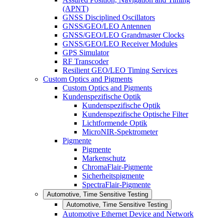
(APNT)
GNSS Disciplined Oscillators
GNSS/GEO/LEO Antennen
GNSS/GEO/LEO Grandmaster Clocks
GNSS/GEO/LEO Receiver Modules
GPS Simulator
RF Transcoder
Resilient GEO/LEO Timing Services
Custom Optics and Pigments
Custom Optics and Pigments
Kundenspezifische Optik
Kundenspezifische Optik
Kundenspezifische Optische Filter
Lichtformende Optik
MicroNIR-Spektrometer
Pigmente
Pigmente
Markenschutz
ChromaFlair-Pigmente
Sicherheitspigmente
SpectraFlair-Pigmente
Automotive, Time Sensitive Testing
Automotive, Time Sensitive Testing
Automotive Ethernet Device and Network