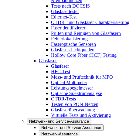
Breitbandnetzen
Tests nach DOCSIS
Glasfasertester
Ethernet-Test
OTDR- und Glasfaser-Charakterisierung
Faseridentifizierer
Prüfen und Reinigen von Glasfasern
Fehlerlokalisierung
Faseroptische Sensoren
Glasfaser-Lichtquellen
Hollow Core Fiber (HCF) Testing
Glasfaser
Glasfaser
HFC-Test
Mess- und Prüftechnik für MPO
Optical Multimeter
Leistungspegelmesser
Optische Spektrumanalyse
OTDR-Tests
Testen von PON-Netzen
Glasfaserüberwachung
Virtuelle Tests und Aktivierung
Netzwerk- und Service-Assurance
Netzwerk- und Service-Assurance
Netzwerk-Assurance