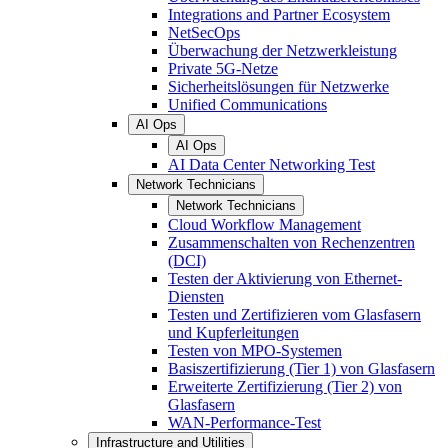
Integrations and Partner Ecosystem
NetSecOps
Überwachung der Netzwerkleistung
Private 5G-Netze
Sicherheitslösungen für Netzwerke
Unified Communications
AI Ops
AI Ops
AI Data Center Networking Test
Network Technicians
Network Technicians
Cloud Workflow Management
Zusammenschalten von Rechenzentren
(DCI)
Testen der Aktivierung von Ethernet-
Diensten
Testen und Zertifizieren vom Glasfasern
und Kupferleitungen
Testen von MPO-Systemen
Basiszertifizierung (Tier 1) von Glasfasern
Erweiterte Zertifizierung (Tier 2) von
Glasfasern
WAN-Performance-Test
Infrastructure and Utilities