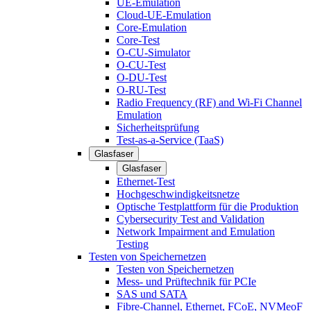
UE-Emulation
Cloud-UE-Emulation
Core-Emulation
Core-Test
O-CU-Simulator
O-CU-Test
O-DU-Test
O-RU-Test
Radio Frequency (RF) and Wi-Fi Channel
Emulation
Sicherheitsprüfung
Test-as-a-Service (TaaS)
Glasfaser
Glasfaser
Ethernet-Test
Hochgeschwindigkeitsnetze
Optische Testplattform für die Produktion
Cybersecurity Test and Validation
Network Impairment and Emulation
Testing
Testen von Speichernetzen
Testen von Speichernetzen
Mess- und Prüftechnik für PCIe
SAS und SATA
Fibre-Channel, Ethernet, FCoE, NVMeoF