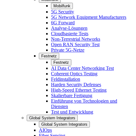
Mobilfunk
5G Security
5G Network Equipment Manufacturers
6G Forward
Analyse-Lösungen
Cloudbasierte Tests
Non-Terrestrial Networks
Open RAN Security Test
Private 5G-Netze
Festnetz
Festnetz
AI Data Center Networking Test
Coherent Optics Testing
Feldinstallation
Harden Security Defenses
High-Speed Ethernet Testing
Skalierbare Fertigung
Einführung von Technologien und
Diensten
Test und Entwicklung
Global System Integrators
Global System Integrators
AIOps
Fiber Sensing