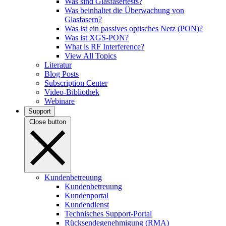
Was sind Glasfasertests?
Was beinhaltet die Überwachung von
Glasfasern?
Was ist ein passives optisches Netz (PON)?
Was ist XGS-PON?
What is RF Interference?
View All Topics
Literatur
Blog Posts
Subscription Center
Video-Bibliothek
Webinare
Support
Close button
Kundenbetreuung
Kundenbetreuung
Kundenportal
Kundendienst
Technisches Support-Portal
Rücksendegenehmigung (RMA)