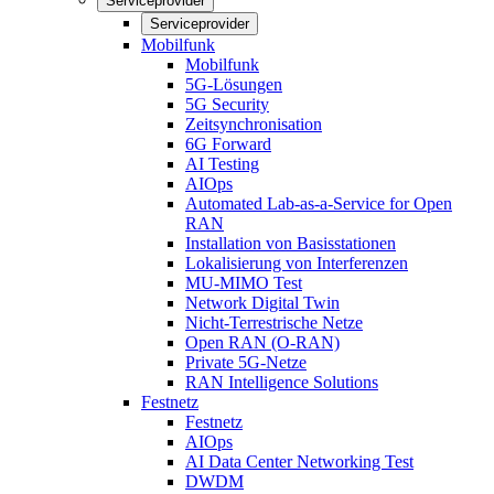
Serviceprovider
Serviceprovider
Mobilfunk
Mobilfunk
5G-Lösungen
5G Security
Zeitsynchronisation
6G Forward
AI Testing
AIOps
Automated Lab-as-a-Service for Open
RAN
Installation von Basisstationen
Lokalisierung von Interferenzen
MU-MIMO Test
Network Digital Twin
Nicht-Terrestrische Netze
Open RAN (O-RAN)
Private 5G-Netze
RAN Intelligence Solutions
Festnetz
Festnetz
AIOps
AI Data Center Networking Test
DWDM