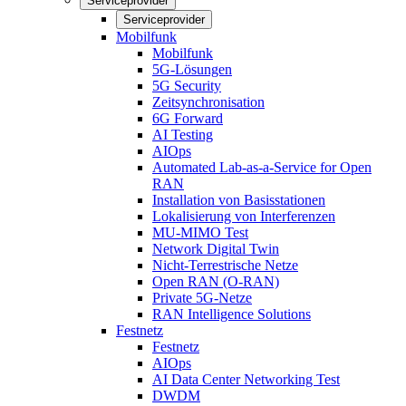
Serviceprovider
Serviceprovider
Mobilfunk
Mobilfunk
5G-Lösungen
5G Security
Zeitsynchronisation
6G Forward
AI Testing
AIOps
Automated Lab-as-a-Service for Open
RAN
Installation von Basisstationen
Lokalisierung von Interferenzen
MU-MIMO Test
Network Digital Twin
Nicht-Terrestrische Netze
Open RAN (O-RAN)
Private 5G-Netze
RAN Intelligence Solutions
Festnetz
Festnetz
AIOps
AI Data Center Networking Test
DWDM