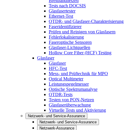
Breitbandnetzen
Tests nach DOCSIS
Glasfasertester
Ethernet-Test
OTDR- und Glasfaser-Charakterisierung
Faseridentifizierer
Prüfen und Reinigen von Glasfasern
Fehlerlokalisierung
Faseroptische Sensoren
Glasfaser-Lichtquellen
Hollow Core Fiber (HCF) Testing
Glasfaser
Glasfaser
HFC-Test
Mess- und Prüftechnik für MPO
Optical Multimeter
Leistungspegelmesser
Optische Spektrumanalyse
OTDR-Tests
Testen von PON-Netzen
Glasfaserüberwachung
Virtuelle Tests und Aktivierung
Netzwerk- und Service-Assurance
Netzwerk- und Service-Assurance
Netzwerk-Assurance