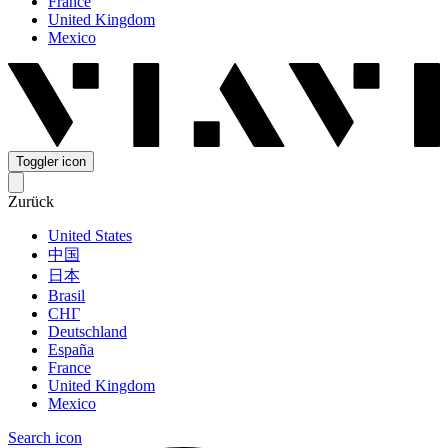
France
United Kingdom
Mexico
Toggler icon
Zurück
United States
中国
日本
Brasil
СНГ
Deutschland
España
France
United Kingdom
Mexico
Search icon