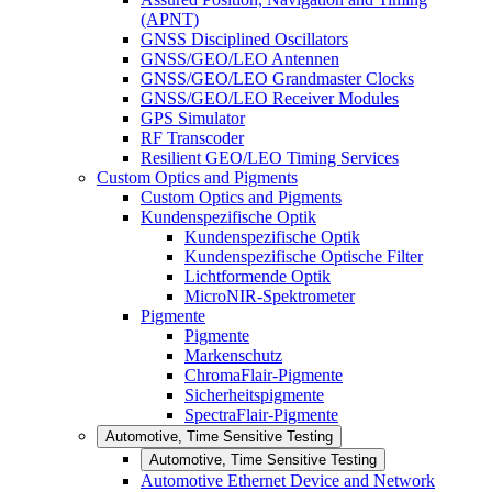
(APNT)
GNSS Disciplined Oscillators
GNSS/GEO/LEO Antennen
GNSS/GEO/LEO Grandmaster Clocks
GNSS/GEO/LEO Receiver Modules
GPS Simulator
RF Transcoder
Resilient GEO/LEO Timing Services
Custom Optics and Pigments
Custom Optics and Pigments
Kundenspezifische Optik
Kundenspezifische Optik
Kundenspezifische Optische Filter
Lichtformende Optik
MicroNIR-Spektrometer
Pigmente
Pigmente
Markenschutz
ChromaFlair-Pigmente
Sicherheitspigmente
SpectraFlair-Pigmente
Automotive, Time Sensitive Testing
Automotive, Time Sensitive Testing
Automotive Ethernet Device and Network