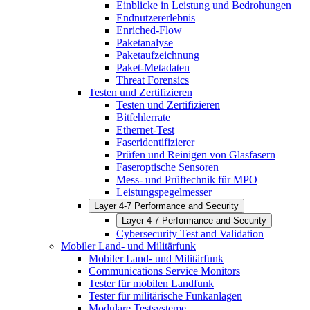
Einblicke in Leistung und Bedrohungen
Endnutzererlebnis
Enriched-Flow
Paketanalyse
Paketaufzeichnung
Paket-Metadaten
Threat Forensics
Testen und Zertifizieren
Testen und Zertifizieren
Bitfehlerrate
Ethernet-Test
Faseridentifizierer
Prüfen und Reinigen von Glasfasern
Faseroptische Sensoren
Mess- und Prüftechnik für MPO
Leistungspegelmesser
Layer 4-7 Performance and Security
Layer 4-7 Performance and Security
Cybersecurity Test and Validation
Mobiler Land- und Militärfunk
Mobiler Land- und Militärfunk
Communications Service Monitors
Tester für mobilen Landfunk
Tester für militärische Funkanlagen
Modulare Testsysteme