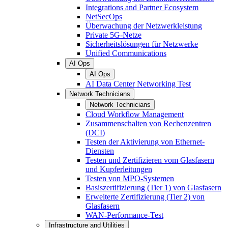
Integrations and Partner Ecosystem
NetSecOps
Überwachung der Netzwerkleistung
Private 5G-Netze
Sicherheitslösungen für Netzwerke
Unified Communications
AI Ops
AI Ops
AI Data Center Networking Test
Network Technicians
Network Technicians
Cloud Workflow Management
Zusammenschalten von Rechenzentren
(DCI)
Testen der Aktivierung von Ethernet-
Diensten
Testen und Zertifizieren vom Glasfasern
und Kupferleitungen
Testen von MPO-Systemen
Basiszertifizierung (Tier 1) von Glasfasern
Erweiterte Zertifizierung (Tier 2) von
Glasfasern
WAN-Performance-Test
Infrastructure and Utilities