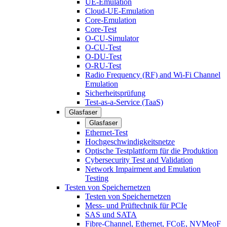
UE-Emulation
Cloud-UE-Emulation
Core-Emulation
Core-Test
O-CU-Simulator
O-CU-Test
O-DU-Test
O-RU-Test
Radio Frequency (RF) and Wi-Fi Channel
Emulation
Sicherheitsprüfung
Test-as-a-Service (TaaS)
Glasfaser
Glasfaser
Ethernet-Test
Hochgeschwindigkeitsnetze
Optische Testplattform für die Produktion
Cybersecurity Test and Validation
Network Impairment and Emulation
Testing
Testen von Speichernetzen
Testen von Speichernetzen
Mess- und Prüftechnik für PCIe
SAS und SATA
Fibre-Channel, Ethernet, FCoE, NVMeoF