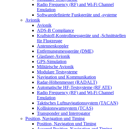
Radio Frequency (RF) and Wi-Fi Channel
Emulation
Softwaredefinierte Funkgeräte und -systeme
Avionik
Avionik
ADS-B Compliance
Kraftstoff-Kontrollmessgeräte und -Schnittstellen
für Flugzeuge
Antennenkoppler
Entfernungsmessgeräte (DME)
Glasfaser-Avionik
GPS-Simulation
Militärische Avionik
Modulare Testsysteme
Navigation und Kommunikation
Radar-Höhenmesser (RADALT)
Automatische HF-Testsysteme (RF ATE)
Radio Frequency (RF) and Wi-Fi Channel
Emulation
Taktisches Luftnavigationssystem (TACAN)
Kollisionswarnsystem (TCAS)
Transponder und Interrogator
Position, Navigation und Timing
Position, Navigation und Timing
Assured Position, Navigation and Timing