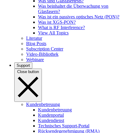
Was sind Glasfasertests?
Was beinhaltet die Überwachung von
Glasfasern?
Was ist ein passives optisches Netz (PON)?
Was ist XGS-PON?
What is RF Interference?
View All Topics
Literatur
Blog Posts
Subscription Center
Video-Bibliothek
Webinare
Support
Close button
Kundenbetreuung
Kundenbetreuung
Kundenportal
Kundendienst
Technisches Support-Portal
Rücksendegenehmigung (RMA)