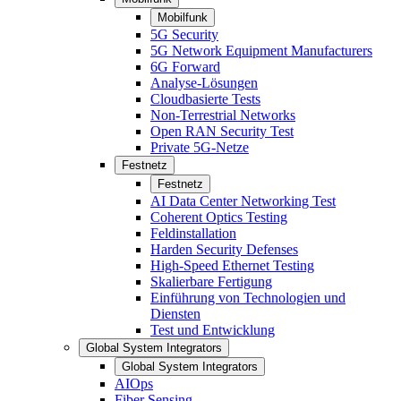
Mobilfunk
5G Security
5G Network Equipment Manufacturers
6G Forward
Analyse-Lösungen
Cloudbasierte Tests
Non-Terrestrial Networks
Open RAN Security Test
Private 5G-Netze
Festnetz
Festnetz
AI Data Center Networking Test
Coherent Optics Testing
Feldinstallation
Harden Security Defenses
High-Speed Ethernet Testing
Skalierbare Fertigung
Einführung von Technologien und
Diensten
Test und Entwicklung
Global System Integrators
Global System Integrators
AIOps
Fiber Sensing