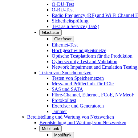
O-DU-Test
O-RU-Test
Radio Frequency (RF) and Wi-Fi Channel E
Sicherheitsprüfung
Test-as-a-Service (TaaS)
Glasfaser
Glasfaser
Ethernet-Test
Hochgeschwindigkeitsnetze
Optische Testplattform für die Produktion
Cybersecurity Test and Validation
Network Impairment and Emulation Testing
Testen von Speichernetzen
Testen von Speichernetzen
Mess- und Prüftechnik für PCIe
SAS und SATA
Fibre-Channel, Ethernet, FCoE, NVMeoF
Protokolltest
Exerciser und Generatoren
Jammer
Bereitstellung und Wartung von Netzwerken
Bereitstellung und Wartung von Netzwerken
Mobilfunk
Mobilfunk