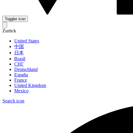
Toggler icon
Zurück
United States
中国
日本
Brasil
СНГ
Deutschland
España
France
United Kingdom
Mexico
Search icon