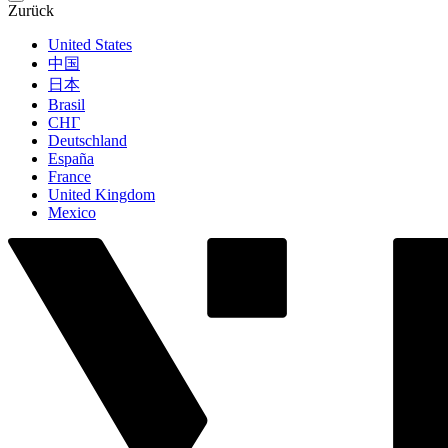
Zurück
United States
中国
日本
Brasil
СНГ
Deutschland
España
France
United Kingdom
Mexico