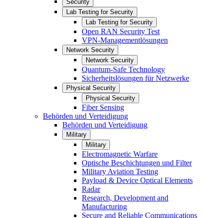
Security
Lab Testing for Security
Lab Testing for Security
Open RAN Security Test
VPN-Managementlösungen
Network Security
Network Security
Quantum-Safe Technology
Sicherheitslösungen für Netzwerke
Physical Security
Physical Security
Fiber Sensing
Behörden und Verteidigung
Behörden und Verteidigung
Military
Military
Electromagnetic Warfare
Optische Beschichtungen und Filter
Military Aviation Testing
Payload & Device Optical Elements
Radar
Research, Development and
Manufacturing
Secure and Reliable Communications