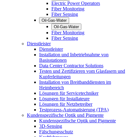
Electric Power Operators
Fiber Monitoring
Fiber Sensing
Oil-Gas-Water
Oil-Gas-Water
Fiber Monitoring
Fiber Sensing
Dienstleister
Dienstleister
Installation und Inbetriebnahme von
Basisstationen
Data Center Contractor Solutions
Testen und Zertifizieren vom Glasfasern und
Kupferleitungen
Installation von Breitbanddiensten im
Heimbereich
Lösungen für Servicetechniker
Lösungen für Installateure
Lösungen für Netzbetreiber
Testprozess-Automatisierung (TPA)
Kundenspezifische Optik und Pigmente
Kundenspezifische Optik und Pigmente
3D-Sensing
Fälschungsschutz