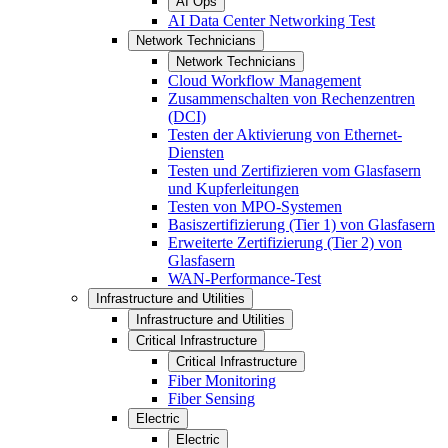
AI Ops
AI Data Center Networking Test
Network Technicians
Network Technicians
Cloud Workflow Management
Zusammenschalten von Rechenzentren
(DCI)
Testen der Aktivierung von Ethernet-
Diensten
Testen und Zertifizieren vom Glasfasern
und Kupferleitungen
Testen von MPO-Systemen
Basiszertifizierung (Tier 1) von Glasfasern
Erweiterte Zertifizierung (Tier 2) von
Glasfasern
WAN-Performance-Test
Infrastructure and Utilities
Infrastructure and Utilities
Critical Infrastructure
Critical Infrastructure
Fiber Monitoring
Fiber Sensing
Electric
Electric