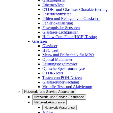
Glasfasertester
Ethernet-Test
OTDR- und Glasfaser-Charakterisierung
Faseridentifizierer
Prüfen und Reinigen von Glasfasern
Fehlerlokalisierung
Faseroptische Sensoren
Glasfaser-Lichtquellen
Hollow Core Fiber (HCF) Testing
Glasfaser
Glasfaser
HFC-Test
Mess- und Prüftechnik für MPO
Optical Multimeter
Leistungspegelmesser
Optische Spektrumanalyse
OTDR-Tests
Testen von PON-Netzen
Glasfaserüberwachung
Virtuelle Tests und Aktivierung
Netzwerk- und Service-Assurance
Netzwerk- und Service-Assurance
Netzwerk-Assurance
Netzwerk-Assurance
AIOps