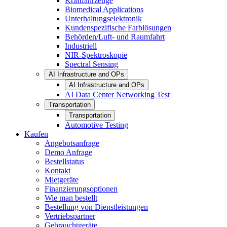
Kraftfahrzeuge
Biomedical Applications
Unterhaltungselektronik
Kundenspezifische Farblösungen
Behörden/Luft- und Raumfahrt
Industriell
NIR-Spektroskopie
Spectral Sensing
AI Infrastructure and OPs
AI Infrastructure and OPs
AI Data Center Networking Test
Transportation
Transportation
Automotive Testing
Kaufen
Angebotsanfrage
Demo Anfrage
Bestellstatus
Kontakt
Mietgeräte
Finanzierungsoptionen
Wie man bestellt
Bestellung von Dienstleistungen
Vertriebspartner
Gebrauchtgeräte