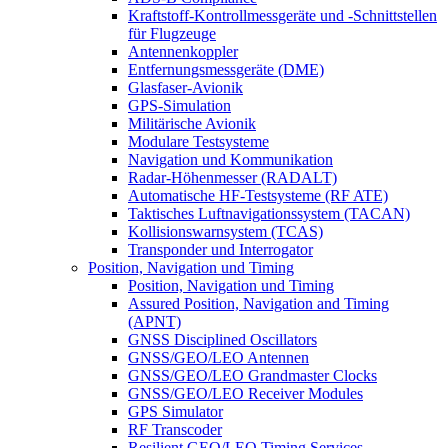
Kraftstoff-Kontrollmessgeräte und -Schnittstellen
für Flugzeuge
Antennenkoppler
Entfernungsmessgeräte (DME)
Glasfaser-Avionik
GPS-Simulation
Militärische Avionik
Modulare Testsysteme
Navigation und Kommunikation
Radar-Höhenmesser (RADALT)
Automatische HF-Testsysteme (RF ATE)
Taktisches Luftnavigationssystem (TACAN)
Kollisionswarnsystem (TCAS)
Transponder und Interrogator
Position, Navigation und Timing
Position, Navigation und Timing
Assured Position, Navigation and Timing
(APNT)
GNSS Disciplined Oscillators
GNSS/GEO/LEO Antennen
GNSS/GEO/LEO Grandmaster Clocks
GNSS/GEO/LEO Receiver Modules
GPS Simulator
RF Transcoder
Resilient GEO/LEO Timing Services