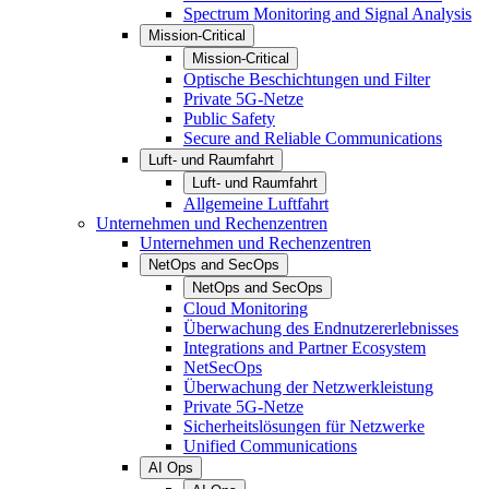
Spectrum Monitoring and Signal Analysis
Mission-Critical
Mission-Critical
Optische Beschichtungen und Filter
Private 5G-Netze
Public Safety
Secure and Reliable Communications
Luft- und Raumfahrt
Luft- und Raumfahrt
Allgemeine Luftfahrt
Unternehmen und Rechenzentren
Unternehmen und Rechenzentren
NetOps and SecOps
NetOps and SecOps
Cloud Monitoring
Überwachung des Endnutzererlebnisses
Integrations and Partner Ecosystem
NetSecOps
Überwachung der Netzwerkleistung
Private 5G-Netze
Sicherheitslösungen für Netzwerke
Unified Communications
AI Ops