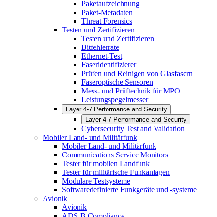
Paketaufzeichnung
Paket-Metadaten
Threat Forensics
Testen und Zertifizieren
Testen und Zertifizieren
Bitfehlerrate
Ethernet-Test
Faseridentifizierer
Prüfen und Reinigen von Glasfasern
Faseroptische Sensoren
Mess- und Prüftechnik für MPO
Leistungspegelmesser
Layer 4-7 Performance and Security
Layer 4-7 Performance and Security
Cybersecurity Test and Validation
Mobiler Land- und Militärfunk
Mobiler Land- und Militärfunk
Communications Service Monitors
Tester für mobilen Landfunk
Tester für militärische Funkanlagen
Modulare Testsysteme
Softwaredefinierte Funkgeräte und -systeme
Avionik
Avionik
ADS-B Compliance