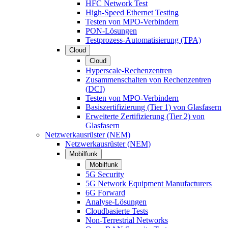
HFC Network Test
High-Speed Ethernet Testing
Testen von MPO-Verbindern
PON-Lösungen
Testprozess-Automatisierung (TPA)
Cloud
Cloud
Hyperscale-Rechenzentren
Zusammenschalten von Rechenzentren
(DCI)
Testen von MPO-Verbindern
Basiszertifizierung (Tier 1) von Glasfasern
Erweiterte Zertifizierung (Tier 2) von
Glasfasern
Netzwerkausrüster (NEM)
Netzwerkausrüster (NEM)
Mobilfunk
Mobilfunk
5G Security
5G Network Equipment Manufacturers
6G Forward
Analyse-Lösungen
Cloudbasierte Tests
Non-Terrestrial Networks