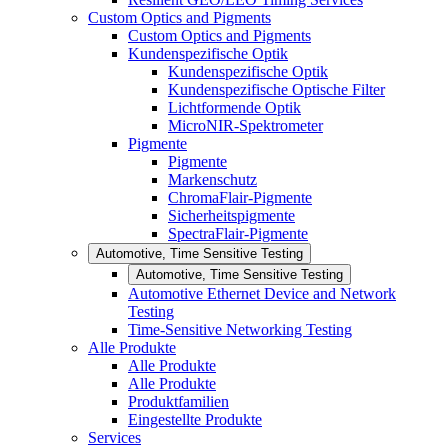
Custom Optics and Pigments
Custom Optics and Pigments
Kundenspezifische Optik
Kundenspezifische Optik
Kundenspezifische Optische Filter
Lichtformende Optik
MicroNIR-Spektrometer
Pigmente
Pigmente
Markenschutz
ChromaFlair-Pigmente
Sicherheitspigmente
SpectraFlair-Pigmente
Automotive, Time Sensitive Testing
Automotive, Time Sensitive Testing
Automotive Ethernet Device and Network
Testing
Time-Sensitive Networking Testing
Alle Produkte
Alle Produkte
Alle Produkte
Produktfamilien
Eingestellte Produkte
Services