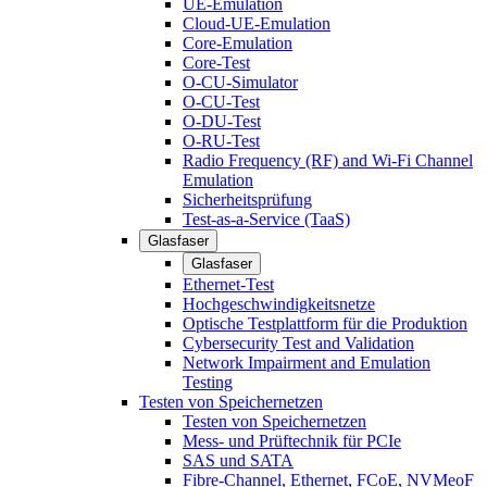
UE-Emulation
Cloud-UE-Emulation
Core-Emulation
Core-Test
O-CU-Simulator
O-CU-Test
O-DU-Test
O-RU-Test
Radio Frequency (RF) and Wi-Fi Channel
Emulation
Sicherheitsprüfung
Test-as-a-Service (TaaS)
Glasfaser
Glasfaser
Ethernet-Test
Hochgeschwindigkeitsnetze
Optische Testplattform für die Produktion
Cybersecurity Test and Validation
Network Impairment and Emulation
Testing
Testen von Speichernetzen
Testen von Speichernetzen
Mess- und Prüftechnik für PCIe
SAS und SATA
Fibre-Channel, Ethernet, FCoE, NVMeoF