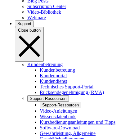
Blog Posts
Subscription Center
Video-Bibliothek
Webinare
Support
Close button
Kundenbetreuung
Kundenbetreuung
Kundenportal
Kundendienst
Technisches Support-Portal
Rücksendegenehmigung (RMA)
Support-Ressourcen
Support-Ressourcen
Video-Anleitungen
Wissensdatenbank
Kurzbedienungsanleitungen und Tipps
Software-Download
Gewährleistung, Allgemeine
Geschäftsbedingungen