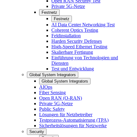
Open RAN Security Test
Private 5G-Netze
Festnetz
Festnetz
AI Data Center Networking Test
Coherent Optics Testing
Feldinstallation
Harden Security Defenses
High-Speed Ethernet Testing
Skalierbare Fertigung
Einführung von Technologien und
Diensten
Test und Entwicklung
Global System Integrators
Global System Integrators
AIOps
Fiber Sensing
Open RAN (O-RAN)
Private 5G-Netze
Public Safety
Lösungen für Netzbetreiber
Testprozess-Automatisierung (TPA)
Sicherheitslösungen für Netzwerke
Security