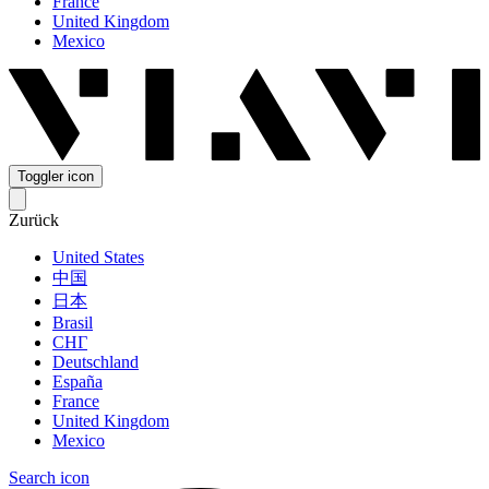
France
United Kingdom
Mexico
Toggler icon
Zurück
United States
中国
日本
Brasil
СНГ
Deutschland
España
France
United Kingdom
Mexico
Search icon