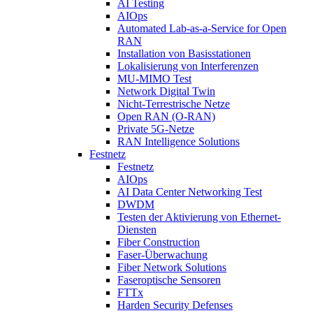
AI Testing
AIOps
Automated Lab-as-a-Service for Open
RAN
Installation von Basisstationen
Lokalisierung von Interferenzen
MU-MIMO Test
Network Digital Twin
Nicht-Terrestrische Netze
Open RAN (O-RAN)
Private 5G-Netze
RAN Intelligence Solutions
Festnetz
Festnetz
AIOps
AI Data Center Networking Test
DWDM
Testen der Aktivierung von Ethernet-
Diensten
Fiber Construction
Faser-Überwachung
Fiber Network Solutions
Faseroptische Sensoren
FTTx
Harden Security Defenses