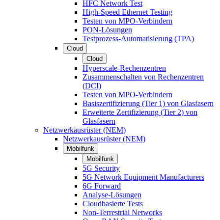
HFC Network Test
High-Speed Ethernet Testing
Testen von MPO-Verbindern
PON-Lösungen
Testprozess-Automatisierung (TPA)
Cloud
Cloud
Hyperscale-Rechenzentren
Zusammenschalten von Rechenzentren
(DCI)
Testen von MPO-Verbindern
Basiszertifizierung (Tier 1) von Glasfasern
Erweiterte Zertifizierung (Tier 2) von
Glasfasern
Netzwerkausrüster (NEM)
Netzwerkausrüster (NEM)
Mobilfunk
Mobilfunk
5G Security
5G Network Equipment Manufacturers
6G Forward
Analyse-Lösungen
Cloudbasierte Tests
Non-Terrestrial Networks