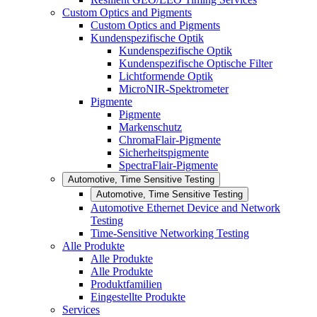
Custom Optics and Pigments
Custom Optics and Pigments
Kundenspezifische Optik
Kundenspezifische Optik
Kundenspezifische Optische Filter
Lichtformende Optik
MicroNIR-Spektrometer
Pigmente
Pigmente
Markenschutz
ChromaFlair-Pigmente
Sicherheitspigmente
SpectraFlair-Pigmente
Automotive, Time Sensitive Testing
Automotive, Time Sensitive Testing
Automotive Ethernet Device and Network
Testing
Time-Sensitive Networking Testing
Alle Produkte
Alle Produkte
Alle Produkte
Produktfamilien
Eingestellte Produkte
Services