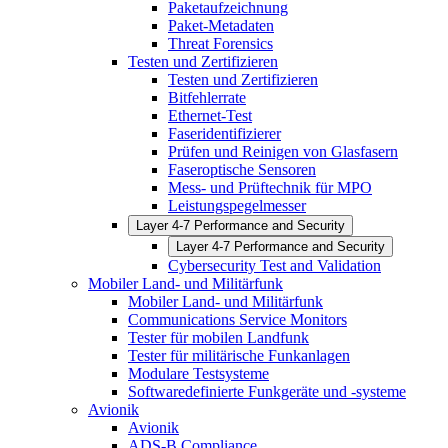
Paketaufzeichnung
Paket-Metadaten
Threat Forensics
Testen und Zertifizieren
Testen und Zertifizieren
Bitfehlerrate
Ethernet-Test
Faseridentifizierer
Prüfen und Reinigen von Glasfasern
Faseroptische Sensoren
Mess- und Prüftechnik für MPO
Leistungspegelmesser
Layer 4-7 Performance and Security
Layer 4-7 Performance and Security
Cybersecurity Test and Validation
Mobiler Land- und Militärfunk
Mobiler Land- und Militärfunk
Communications Service Monitors
Tester für mobilen Landfunk
Tester für militärische Funkanlagen
Modulare Testsysteme
Softwaredefinierte Funkgeräte und -systeme
Avionik
Avionik
ADS-B Compliance