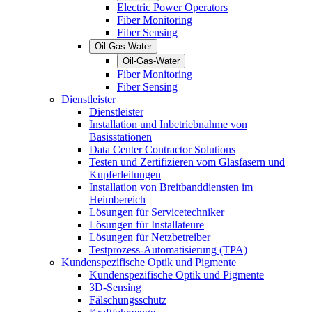
Electric Power Operators
Fiber Monitoring
Fiber Sensing
Oil-Gas-Water
Oil-Gas-Water
Fiber Monitoring
Fiber Sensing
Dienstleister
Dienstleister
Installation und Inbetriebnahme von
Basisstationen
Data Center Contractor Solutions
Testen und Zertifizieren vom Glasfasern und
Kupferleitungen
Installation von Breitbanddiensten im
Heimbereich
Lösungen für Servicetechniker
Lösungen für Installateure
Lösungen für Netzbetreiber
Testprozess-Automatisierung (TPA)
Kundenspezifische Optik und Pigmente
Kundenspezifische Optik und Pigmente
3D-Sensing
Fälschungsschutz