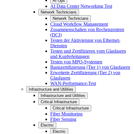
AI Ops
AI Data Center Networking Test
Network Technicians
Network Technicians
Cloud Workflow Management
Zusammenschalten von Rechenzentren
(DCI)
Testen der Aktivierung von Ethernet-
Diensten
Testen und Zertifizieren vom Glasfasern
und Kupferleitungen
Testen von MPO-Systemen
Basiszertifizierung (Tier 1) von Glasfasern
Erweiterte Zertifizierung (Tier 2) von
Glasfasern
WAN-Performance-Test
Infrastructure and Utilities
Infrastructure and Utilities
Critical Infrastructure
Critical Infrastructure
Fiber Monitoring
Fiber Sensing
Electric
Electric