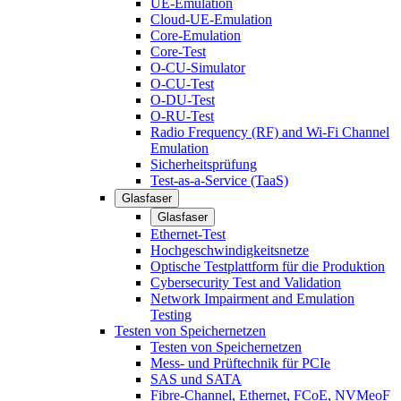
UE-Emulation
Cloud-UE-Emulation
Core-Emulation
Core-Test
O-CU-Simulator
O-CU-Test
O-DU-Test
O-RU-Test
Radio Frequency (RF) and Wi-Fi Channel
Emulation
Sicherheitsprüfung
Test-as-a-Service (TaaS)
Glasfaser
Glasfaser
Ethernet-Test
Hochgeschwindigkeitsnetze
Optische Testplattform für die Produktion
Cybersecurity Test and Validation
Network Impairment and Emulation
Testing
Testen von Speichernetzen
Testen von Speichernetzen
Mess- und Prüftechnik für PCIe
SAS und SATA
Fibre-Channel, Ethernet, FCoE, NVMeoF