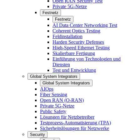
Open RAN Security Test
Private 5G-Netze
Festnetz
Festnetz
AI Data Center Networking Test
Coherent Optics Testing
Feldinstallation
Harden Security Defenses
High-Speed Ethernet Testing
Skalierbare Fertigung
Einführung von Technologien und
Diensten
Test und Entwicklung
Global System Integrators
Global System Integrators
AIOps
Fiber Sensing
Open RAN (O-RAN)
Private 5G-Netze
Public Safety
Lösungen für Netzbetreiber
Testprozess-Automatisierung (TPA)
Sicherheitslösungen für Netzwerke
Security