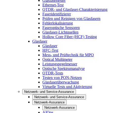
Glasfasertester
Ethernet-Test
OTDR- und Glasfaser-Charakterisierung
Faseridentifizierer
Prüfen und Reinigen von Glasfasern
Fehlerlokalisierung
Faseroptische Sensoren
Glasfaser-Lichtquellen
Hollow Core Fiber (HCF) Testing
Glasfaser
Glasfaser
HFC-Test
Mess- und Prüftechnik für MPO
Optical Multimeter
Leistungspegelmesser
Optische Spektrumanalyse
OTDR-Tests
Testen von PON-Netzen
Glasfaserüberwachung
Virtuelle Tests und Aktivierung
Netzwerk- und Service-Assurance
Netzwerk- und Service-Assurance
Netzwerk-Assurance
Netzwerk-Assurance
AIOps