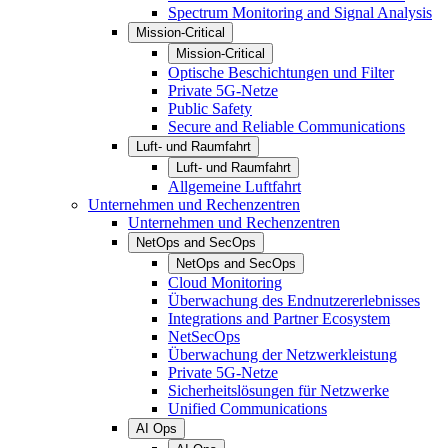
Spectrum Monitoring and Signal Analysis
Mission-Critical
Mission-Critical
Optische Beschichtungen und Filter
Private 5G-Netze
Public Safety
Secure and Reliable Communications
Luft- und Raumfahrt
Luft- und Raumfahrt
Allgemeine Luftfahrt
Unternehmen und Rechenzentren
Unternehmen und Rechenzentren
NetOps and SecOps
NetOps and SecOps
Cloud Monitoring
Überwachung des Endnutzererlebnisses
Integrations and Partner Ecosystem
NetSecOps
Überwachung der Netzwerkleistung
Private 5G-Netze
Sicherheitslösungen für Netzwerke
Unified Communications
AI Ops