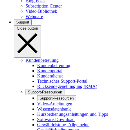
Blog Posts
Subscription Center
Video-Bibliothek
Webinare
Support
Close button
Kundenbetreuung
Kundenbetreuung
Kundenportal
Kundendienst
Technisches Support-Portal
Rücksendegenehmigung (RMA)
Support-Ressourcen
Support-Ressourcen
Video-Anleitungen
Wissensdatenbank
Kurzbedienungsanleitungen und Tipps
Software-Download
Gewährleistung, Allgemeine
Geschäftsbedingungen