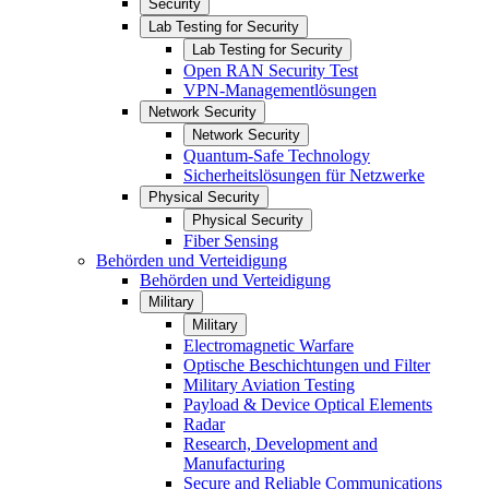
Security
Lab Testing for Security
Lab Testing for Security
Open RAN Security Test
VPN-Managementlösungen
Network Security
Network Security
Quantum-Safe Technology
Sicherheitslösungen für Netzwerke
Physical Security
Physical Security
Fiber Sensing
Behörden und Verteidigung
Behörden und Verteidigung
Military
Military
Electromagnetic Warfare
Optische Beschichtungen und Filter
Military Aviation Testing
Payload & Device Optical Elements
Radar
Research, Development and
Manufacturing
Secure and Reliable Communications