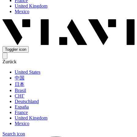
France
United Kingdom
Mexico
Toggler icon
Zurück
United States
中国
日本
Brasil
СНГ
Deutschland
España
France
United Kingdom
Mexico
Search icon