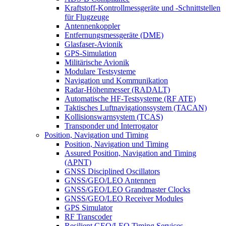
Kraftstoff-Kontrollmessgeräte und -Schnittstellen
für Flugzeuge
Antennenkoppler
Entfernungsmessgeräte (DME)
Glasfaser-Avionik
GPS-Simulation
Militärische Avionik
Modulare Testsysteme
Navigation und Kommunikation
Radar-Höhenmesser (RADALT)
Automatische HF-Testsysteme (RF ATE)
Taktisches Luftnavigationssystem (TACAN)
Kollisionswarnsystem (TCAS)
Transponder und Interrogator
Position, Navigation und Timing
Position, Navigation und Timing
Assured Position, Navigation and Timing
(APNT)
GNSS Disciplined Oscillators
GNSS/GEO/LEO Antennen
GNSS/GEO/LEO Grandmaster Clocks
GNSS/GEO/LEO Receiver Modules
GPS Simulator
RF Transcoder
Resilient GEO/LEO Timing Services