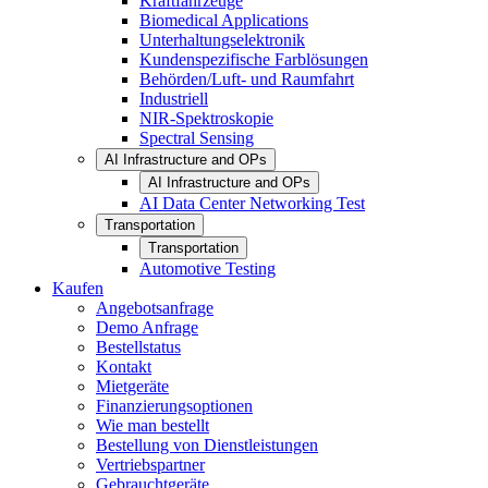
Kraftfahrzeuge
Biomedical Applications
Unterhaltungselektronik
Kundenspezifische Farblösungen
Behörden/Luft- und Raumfahrt
Industriell
NIR-Spektroskopie
Spectral Sensing
AI Infrastructure and OPs
AI Infrastructure and OPs
AI Data Center Networking Test
Transportation
Transportation
Automotive Testing
Kaufen
Angebotsanfrage
Demo Anfrage
Bestellstatus
Kontakt
Mietgeräte
Finanzierungsoptionen
Wie man bestellt
Bestellung von Dienstleistungen
Vertriebspartner
Gebrauchtgeräte