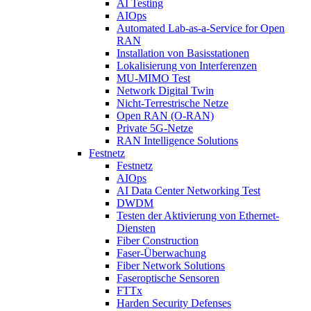
AI Testing
AIOps
Automated Lab-as-a-Service for Open
RAN
Installation von Basisstationen
Lokalisierung von Interferenzen
MU-MIMO Test
Network Digital Twin
Nicht-Terrestrische Netze
Open RAN (O-RAN)
Private 5G-Netze
RAN Intelligence Solutions
Festnetz
Festnetz
AIOps
AI Data Center Networking Test
DWDM
Testen der Aktivierung von Ethernet-
Diensten
Fiber Construction
Faser-Überwachung
Fiber Network Solutions
Faseroptische Sensoren
FTTx
Harden Security Defenses