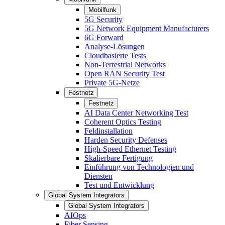
Mobilfunk
5G Security
5G Network Equipment Manufacturers
6G Forward
Analyse-Lösungen
Cloudbasierte Tests
Non-Terrestrial Networks
Open RAN Security Test
Private 5G-Netze
Festnetz
Festnetz
AI Data Center Networking Test
Coherent Optics Testing
Feldinstallation
Harden Security Defenses
High-Speed Ethernet Testing
Skalierbare Fertigung
Einführung von Technologien und
Diensten
Test und Entwicklung
Global System Integrators
Global System Integrators
AIOps
Fiber Sensing