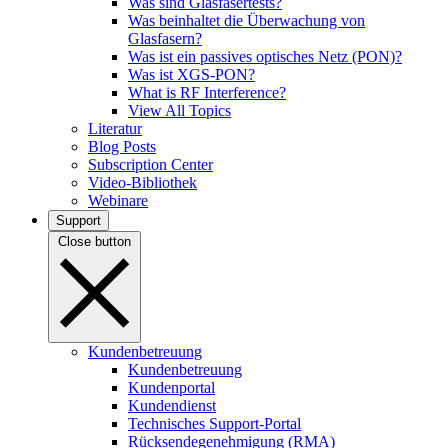
Was sind Glasfasertests?
Was beinhaltet die Überwachung von
Glasfasern?
Was ist ein passives optisches Netz (PON)?
Was ist XGS-PON?
What is RF Interference?
View All Topics
Literatur
Blog Posts
Subscription Center
Video-Bibliothek
Webinare
Support
Close button
Kundenbetreuung
Kundenbetreuung
Kundenportal
Kundendienst
Technisches Support-Portal
Rücksendegenehmigung (RMA)