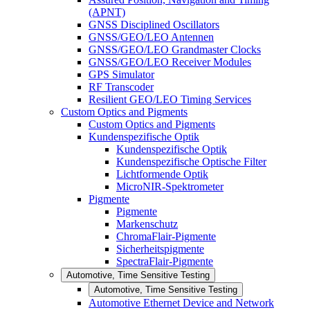
(APNT)
GNSS Disciplined Oscillators
GNSS/GEO/LEO Antennen
GNSS/GEO/LEO Grandmaster Clocks
GNSS/GEO/LEO Receiver Modules
GPS Simulator
RF Transcoder
Resilient GEO/LEO Timing Services
Custom Optics and Pigments
Custom Optics and Pigments
Kundenspezifische Optik
Kundenspezifische Optik
Kundenspezifische Optische Filter
Lichtformende Optik
MicroNIR-Spektrometer
Pigmente
Pigmente
Markenschutz
ChromaFlair-Pigmente
Sicherheitspigmente
SpectraFlair-Pigmente
Automotive, Time Sensitive Testing
Automotive, Time Sensitive Testing
Automotive Ethernet Device and Network