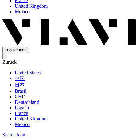
France
United Kingdom
Mexico
Toggler icon
Zurück
United States
中国
日本
Brasil
СНГ
Deutschland
España
France
United Kingdom
Mexico
Search icon