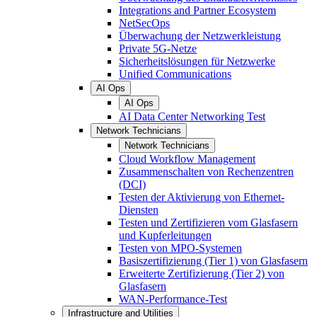
Integrations and Partner Ecosystem
NetSecOps
Überwachung der Netzwerkleistung
Private 5G-Netze
Sicherheitslösungen für Netzwerke
Unified Communications
AI Ops
AI Ops
AI Data Center Networking Test
Network Technicians
Network Technicians
Cloud Workflow Management
Zusammenschalten von Rechenzentren
(DCI)
Testen der Aktivierung von Ethernet-
Diensten
Testen und Zertifizieren vom Glasfasern
und Kupferleitungen
Testen von MPO-Systemen
Basiszertifizierung (Tier 1) von Glasfasern
Erweiterte Zertifizierung (Tier 2) von
Glasfasern
WAN-Performance-Test
Infrastructure and Utilities