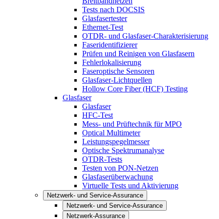
Breitbandnetzen
Tests nach DOCSIS
Glasfasertester
Ethernet-Test
OTDR- und Glasfaser-Charakterisierung
Faseridentifizierer
Prüfen und Reinigen von Glasfasern
Fehlerlokalisierung
Faseroptische Sensoren
Glasfaser-Lichtquellen
Hollow Core Fiber (HCF) Testing
Glasfaser
Glasfaser
HFC-Test
Mess- und Prüftechnik für MPO
Optical Multimeter
Leistungspegelmesser
Optische Spektrumanalyse
OTDR-Tests
Testen von PON-Netzen
Glasfaserüberwachung
Virtuelle Tests und Aktivierung
Netzwerk- und Service-Assurance
Netzwerk- und Service-Assurance
Netzwerk-Assurance