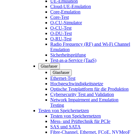
UE-Emulation
Cloud-UE-Emulation
Core-Emulation
Core-Test
O-CU-Simulator
O-CU-Test
O-DU-Test
O-RU-Test
Radio Frequency (RF) and Wi-Fi Channel
Emulation
Sicherheitsprüfung
Test-as-a-Service (TaaS)
Glasfaser
Glasfaser
Ethernet-Test
Hochgeschwindigkeitsnetze
Optische Testplattform für die Produktion
Cybersecurity Test and Validation
Network Impairment and Emulation
Testing
Testen von Speichernetzen
Testen von Speichernetzen
Mess- und Prüftechnik für PCIe
SAS und SATA
Fibre-Channel, Ethernet, FCoE, NVMeoF