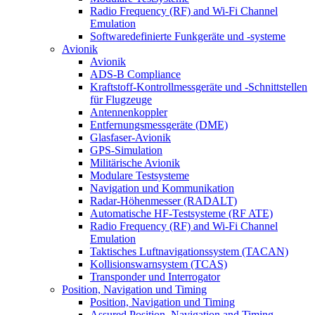
Radio Frequency (RF) and Wi-Fi Channel
Emulation
Softwaredefinierte Funkgeräte und -systeme
Avionik
Avionik
ADS-B Compliance
Kraftstoff-Kontrollmessgeräte und -Schnittstellen
für Flugzeuge
Antennenkoppler
Entfernungsmessgeräte (DME)
Glasfaser-Avionik
GPS-Simulation
Militärische Avionik
Modulare Testsysteme
Navigation und Kommunikation
Radar-Höhenmesser (RADALT)
Automatische HF-Testsysteme (RF ATE)
Radio Frequency (RF) and Wi-Fi Channel
Emulation
Taktisches Luftnavigationssystem (TACAN)
Kollisionswarnsystem (TCAS)
Transponder und Interrogator
Position, Navigation und Timing
Position, Navigation und Timing
Assured Position, Navigation and Timing