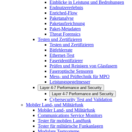
Einblicke in Leistung und Bedrohungen
Endnutzererlebnis
Enriched-Flow
Paketanalyse
Paketaufzeichnung
Paket-Metadaten
Threat Forensics
Testen und Zertifizieren
Testen und Zertifizieren
Bitfehlerrate
Ethernet-Test
Faseridentifizierer
Prüfen und Reinigen von Glasfasern
Faseroptische Sensoren
Mess- und Prüftechnik für MPO
Leistungspegelmesser
Layer 4-7 Performance and Security
Layer 4-7 Performance and Security
Cybersecurity Test and Validation
Mobiler Land- und Militärfunk
Mobiler Land- und Militärfunk
Communications Service Monitors
Tester für mobilen Landfunk
Tester für militärische Funkanlagen
Modulare Testsysteme