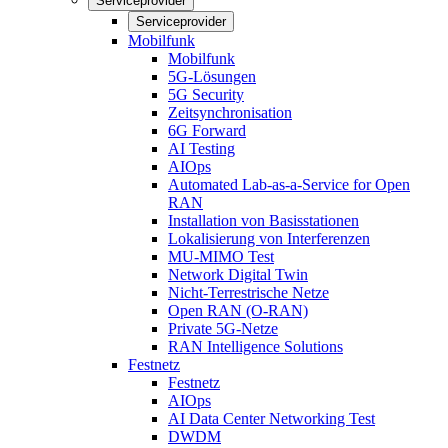
Serviceprovider
Serviceprovider
Mobilfunk
Mobilfunk
5G-Lösungen
5G Security
Zeitsynchronisation
6G Forward
AI Testing
AIOps
Automated Lab-as-a-Service for Open
RAN
Installation von Basisstationen
Lokalisierung von Interferenzen
MU-MIMO Test
Network Digital Twin
Nicht-Terrestrische Netze
Open RAN (O-RAN)
Private 5G-Netze
RAN Intelligence Solutions
Festnetz
Festnetz
AIOps
AI Data Center Networking Test
DWDM