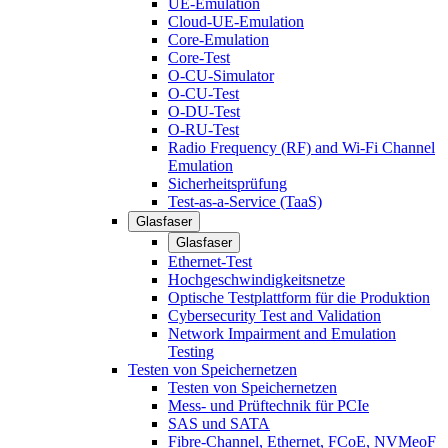
UE-Emulation
Cloud-UE-Emulation
Core-Emulation
Core-Test
O-CU-Simulator
O-CU-Test
O-DU-Test
O-RU-Test
Radio Frequency (RF) and Wi-Fi Channel
Emulation
Sicherheitsprüfung
Test-as-a-Service (TaaS)
Glasfaser
Glasfaser
Ethernet-Test
Hochgeschwindigkeitsnetze
Optische Testplattform für die Produktion
Cybersecurity Test and Validation
Network Impairment and Emulation
Testing
Testen von Speichernetzen
Testen von Speichernetzen
Mess- und Prüftechnik für PCIe
SAS und SATA
Fibre-Channel, Ethernet, FCoE, NVMeoF