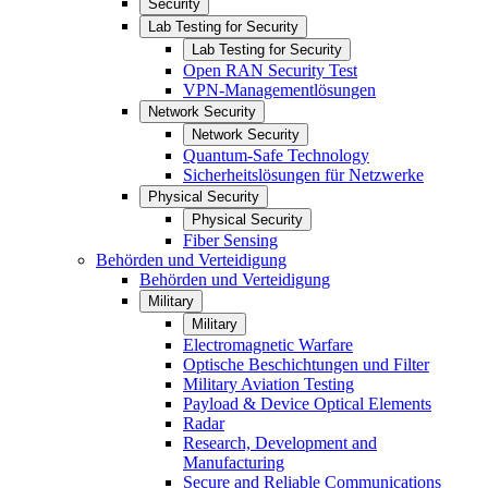
Security
Lab Testing for Security
Lab Testing for Security
Open RAN Security Test
VPN-Managementlösungen
Network Security
Network Security
Quantum-Safe Technology
Sicherheitslösungen für Netzwerke
Physical Security
Physical Security
Fiber Sensing
Behörden und Verteidigung
Behörden und Verteidigung
Military
Military
Electromagnetic Warfare
Optische Beschichtungen und Filter
Military Aviation Testing
Payload & Device Optical Elements
Radar
Research, Development and
Manufacturing
Secure and Reliable Communications