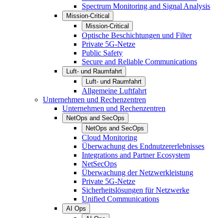
Spectrum Monitoring and Signal Analysis
Mission-Critical
Mission-Critical
Optische Beschichtungen und Filter
Private 5G-Netze
Public Safety
Secure and Reliable Communications
Luft- und Raumfahrt
Luft- und Raumfahrt
Allgemeine Luftfahrt
Unternehmen und Rechenzentren
Unternehmen und Rechenzentren
NetOps and SecOps
NetOps and SecOps
Cloud Monitoring
Überwachung des Endnutzererlebnisses
Integrations and Partner Ecosystem
NetSecOps
Überwachung der Netzwerkleistung
Private 5G-Netze
Sicherheitslösungen für Netzwerke
Unified Communications
AI Ops