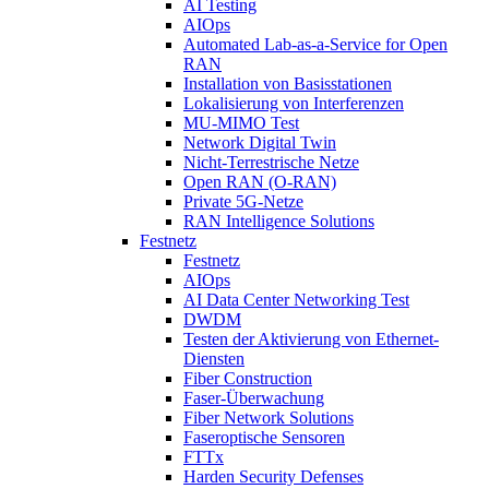
AI Testing
AIOps
Automated Lab-as-a-Service for Open
RAN
Installation von Basisstationen
Lokalisierung von Interferenzen
MU-MIMO Test
Network Digital Twin
Nicht-Terrestrische Netze
Open RAN (O-RAN)
Private 5G-Netze
RAN Intelligence Solutions
Festnetz
Festnetz
AIOps
AI Data Center Networking Test
DWDM
Testen der Aktivierung von Ethernet-
Diensten
Fiber Construction
Faser-Überwachung
Fiber Network Solutions
Faseroptische Sensoren
FTTx
Harden Security Defenses