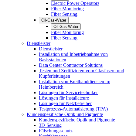
Electric Power Operators
Fiber Monitoring
Fiber Sensing
Oil-Gas-Water
Oil-Gas-Water
Fiber Monitoring
Fiber Sensing
Dienstleister
Dienstleister
Installation und Inbetriebnahme von
Basisstationen
Data Center Contractor Solutions
Testen und Zertifizieren vom Glasfasern und
Kupferleitungen
Installation von Breitbanddiensten im
Heimbereich
Lösungen für Servicetechniker
Lösungen für Installateure
Lösungen für Netzbetreiber
Testprozess-Automatisierung (TPA)
Kundenspezifische Optik und Pigmente
Kundenspezifische Optik und Pigmente
3D-Sensing
Fälschungsschutz