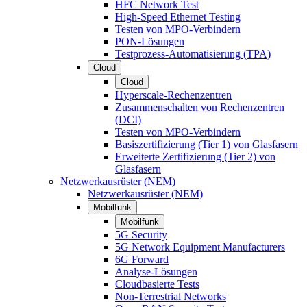
HFC Network Test
High-Speed Ethernet Testing
Testen von MPO-Verbindern
PON-Lösungen
Testprozess-Automatisierung (TPA)
Cloud
Cloud
Hyperscale-Rechenzentren
Zusammenschalten von Rechenzentren
(DCI)
Testen von MPO-Verbindern
Basiszertifizierung (Tier 1) von Glasfasern
Erweiterte Zertifizierung (Tier 2) von
Glasfasern
Netzwerkausrüster (NEM)
Netzwerkausrüster (NEM)
Mobilfunk
Mobilfunk
5G Security
5G Network Equipment Manufacturers
6G Forward
Analyse-Lösungen
Cloudbasierte Tests
Non-Terrestrial Networks