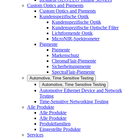
Custom Optics and Pigments
Custom Optics and Pigments
Kundenspezifische Optik
Kundenspezifische Optik
Kundenspezifische Optische Filter
Lichtformende Optik
MicroNIR-Spektrometer
Pigmente
Pigmente
Markenschutz
ChromaFlair-Pigmente
Sicherheitspigmente
SpectraFlair-Pigmente
Automotive, Time Sensitive Testing
Automotive, Time Sensitive Testing
Automotive Ethernet Device and Network
Testing
Time-Sensitive Networking Testing
Alle Produkte
Alle Produkte
Alle Produkte
Produktfamilien
Eingestellte Produkte
Services