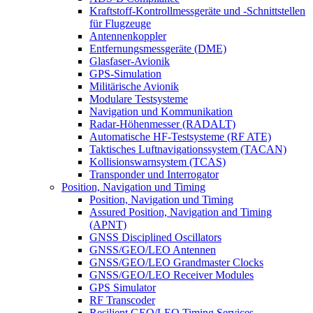
Kraftstoff-Kontrollmessgeräte und -Schnittstellen
für Flugzeuge
Antennenkoppler
Entfernungsmessgeräte (DME)
Glasfaser-Avionik
GPS-Simulation
Militärische Avionik
Modulare Testsysteme
Navigation und Kommunikation
Radar-Höhenmesser (RADALT)
Automatische HF-Testsysteme (RF ATE)
Taktisches Luftnavigationssystem (TACAN)
Kollisionswarnsystem (TCAS)
Transponder und Interrogator
Position, Navigation und Timing
Position, Navigation und Timing
Assured Position, Navigation and Timing
(APNT)
GNSS Disciplined Oscillators
GNSS/GEO/LEO Antennen
GNSS/GEO/LEO Grandmaster Clocks
GNSS/GEO/LEO Receiver Modules
GPS Simulator
RF Transcoder
Resilient GEO/LEO Timing Services