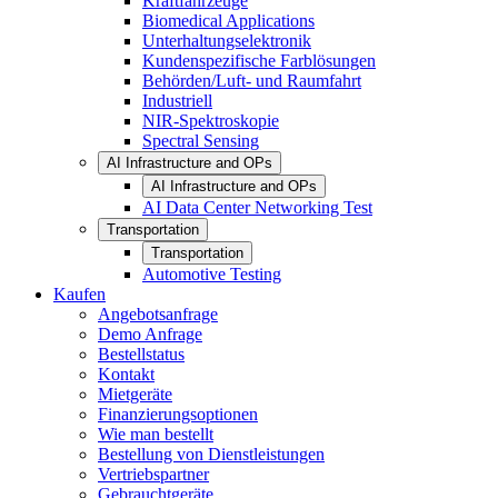
Kraftfahrzeuge
Biomedical Applications
Unterhaltungselektronik
Kundenspezifische Farblösungen
Behörden/Luft- und Raumfahrt
Industriell
NIR-Spektroskopie
Spectral Sensing
AI Infrastructure and OPs
AI Infrastructure and OPs
AI Data Center Networking Test
Transportation
Transportation
Automotive Testing
Kaufen
Angebotsanfrage
Demo Anfrage
Bestellstatus
Kontakt
Mietgeräte
Finanzierungsoptionen
Wie man bestellt
Bestellung von Dienstleistungen
Vertriebspartner
Gebrauchtgeräte