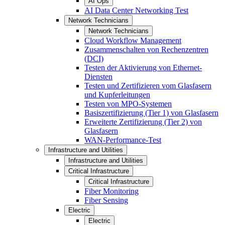
AI Ops
AI Data Center Networking Test
Network Technicians
Network Technicians
Cloud Workflow Management
Zusammenschalten von Rechenzentren
(DCI)
Testen der Aktivierung von Ethernet-
Diensten
Testen und Zertifizieren vom Glasfasern
und Kupferleitungen
Testen von MPO-Systemen
Basiszertifizierung (Tier 1) von Glasfasern
Erweiterte Zertifizierung (Tier 2) von
Glasfasern
WAN-Performance-Test
Infrastructure and Utilities
Infrastructure and Utilities
Critical Infrastructure
Critical Infrastructure
Fiber Monitoring
Fiber Sensing
Electric
Electric