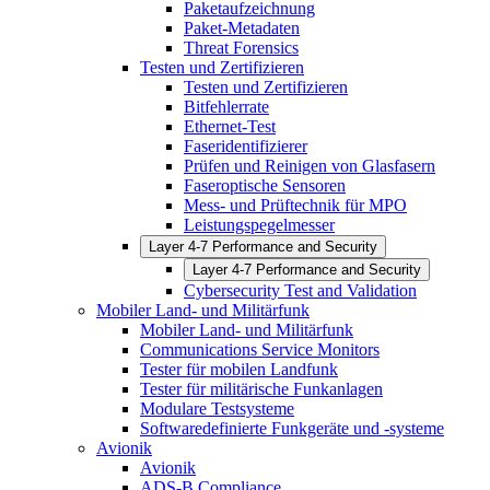
Paketaufzeichnung
Paket-Metadaten
Threat Forensics
Testen und Zertifizieren
Testen und Zertifizieren
Bitfehlerrate
Ethernet-Test
Faseridentifizierer
Prüfen und Reinigen von Glasfasern
Faseroptische Sensoren
Mess- und Prüftechnik für MPO
Leistungspegelmesser
Layer 4-7 Performance and Security
Layer 4-7 Performance and Security
Cybersecurity Test and Validation
Mobiler Land- und Militärfunk
Mobiler Land- und Militärfunk
Communications Service Monitors
Tester für mobilen Landfunk
Tester für militärische Funkanlagen
Modulare Testsysteme
Softwaredefinierte Funkgeräte und -systeme
Avionik
Avionik
ADS-B Compliance