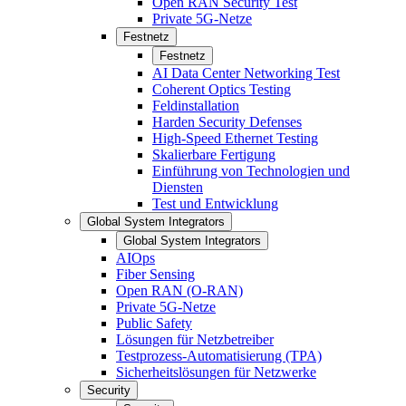
Open RAN Security Test
Private 5G-Netze
Festnetz
Festnetz
AI Data Center Networking Test
Coherent Optics Testing
Feldinstallation
Harden Security Defenses
High-Speed Ethernet Testing
Skalierbare Fertigung
Einführung von Technologien und
Diensten
Test und Entwicklung
Global System Integrators
Global System Integrators
AIOps
Fiber Sensing
Open RAN (O-RAN)
Private 5G-Netze
Public Safety
Lösungen für Netzbetreiber
Testprozess-Automatisierung (TPA)
Sicherheitslösungen für Netzwerke
Security