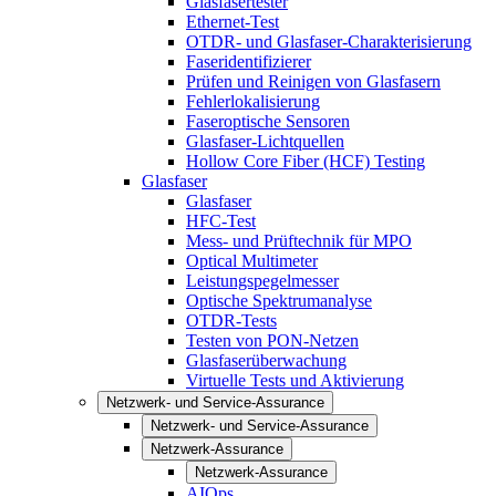
Glasfasertester
Ethernet-Test
OTDR- und Glasfaser-Charakterisierung
Faseridentifizierer
Prüfen und Reinigen von Glasfasern
Fehlerlokalisierung
Faseroptische Sensoren
Glasfaser-Lichtquellen
Hollow Core Fiber (HCF) Testing
Glasfaser
Glasfaser
HFC-Test
Mess- und Prüftechnik für MPO
Optical Multimeter
Leistungspegelmesser
Optische Spektrumanalyse
OTDR-Tests
Testen von PON-Netzen
Glasfaserüberwachung
Virtuelle Tests und Aktivierung
Netzwerk- und Service-Assurance
Netzwerk- und Service-Assurance
Netzwerk-Assurance
Netzwerk-Assurance
AIOps