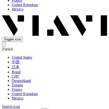
France
United Kingdom
Mexico
Toggler icon
Zurück
United States
中国
日本
Brasil
СНГ
Deutschland
España
France
United Kingdom
Mexico
Search icon