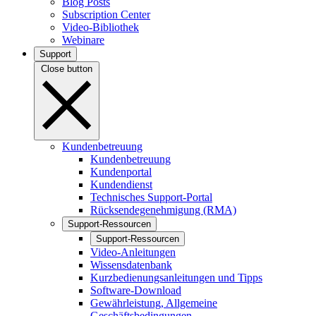
Blog Posts
Subscription Center
Video-Bibliothek
Webinare
Support
Close button
Kundenbetreuung
Kundenbetreuung
Kundenportal
Kundendienst
Technisches Support-Portal
Rücksendegenehmigung (RMA)
Support-Ressourcen
Support-Ressourcen
Video-Anleitungen
Wissensdatenbank
Kurzbedienungsanleitungen und Tipps
Software-Download
Gewährleistung, Allgemeine
Geschäftsbedingungen